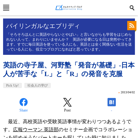
バイリンガルなエブリディ
「そろそろほんとに英語やらないとやばい」と言いながらも学習をはじめら
れない人って、まわりにいませんか？ 英語が必要になる日は突然やってき
ます。すでに毎日英語を使っている人にも、英語とは全く関係ない生活を送
っている人にも、役立つブログになればと思っています。
英語の寺子屋、河野塾「発音が基礎」-日本
人が苦手な「L」と「R」の発音を克服
Pick Up!
社会人の学び
»
2013/04/02
Share
Post
-
最近、高校英語や受験英語事情が変わりつつあるようで
す。
広報ウーマン 英語部
のセミナー企画でコラボレーショ
ンを組めそうなパートナーを探していた時に知りました。