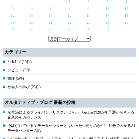
1
2
3
4
5
6
7
8
9
10
11
12
13
14
15
16
17
18
19
20
21
22
23
24
25
26
27
28
29
30
31
カテゴリー
Pick Up! (15件)
レビュー (5件)
書評 (5件)
社会人の学び (23件)
オルタナティブ・ブログ 最新の投稿
AI推論によるプライバシーリスクとは何か、Gartnerの2029年予測から考える
企業のAIガバナンス
今騒がれているAIデータセンターとはいったい何なのか?!! 10分でわかるAI
データセンターの話
LinkedInで見る「鎖国」する日本 ― でも、世界で輝く日本人は確実に増えて