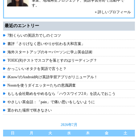
筆業、地域再生プロジェクト、英語学習分野で活動中で
す。
» 詳しいプロフィール
最近のエントリー
7割くらいの英語力でしのぐコツ
書評「さりげなく思いやりが伝わる大和言葉」
海外スタートアップのキーパーソンに学ぶ英会話術
TOEIC(R)テストでスコアを落とすのはリーディング？
かっこいいオタクを英語で言うと？
iKnow!のAndroid向け英語学習アプリがリニューアル！
Noomを使うダイエッターたちの意識調査
もしも会社勤めをやめるなら「ハウスワイフ2.0」を読んでおこう
やさしい英会話：「pain」で痛い思いをしないように
置かれた場所で咲きなさい
2026年7月
日
月
火
水
木
金
土