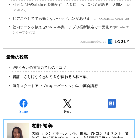
SlackはAIがSalesforceを動かす「入り口」へ 新GMが語る、人間と...
(2
026/03/17)
ピアスをしてても痛くないヘッドホンがありました
PR(Marshall Group AB)
社内データを扱えないAIを卒業 アプリ横断検索で一元化
PR(ITmedia エ
ンタープライズ)
Recommended by
最新の投稿
7割くらいの英語力でしのぐコツ
書評「さりげなく思いやりが伝わる大和言葉」
海外スタートアップのキーパーソンに学ぶ英会話術
Share
Post
-
柏野 裕美
大阪 → シンガポール → 今、東京。PRコンサルタント、文