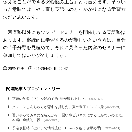
伝えることができる安心感の土台」とも言えます。そうい
った意味では、やり直し英語へのとっかかりになる学習方
法だと思います。
河野塾以外にもワンデーセミナーを開催してる英語塾は
あります。継続的に学習するのが難しいという方は、自分
の苦手分野を見極めて、それに見合った内容のセミナーに
参加してはいかがでしょうか。
柏野 裕美
2013/04/02 19:06:42
関連記事＆ブログエントリー
英語の学習（？）を始めて約1年が経ちました。
(2026/06/17)
クレヨンしんちゃんが背中を押した、夏の親子ロンドン旅
(2025/09/21)
習い事ってカネにならんから、習い事ビジネスにするしかないのよね。
本当に金銭的に役...
(2025/08/25)
予定表招待「はい」で情報流出 Geminiを狙う攻撃の手口
(2026/07/24)