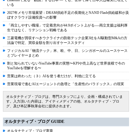
いる
2027年メモリ市場展望：DRAM供給不足の長期化とNAND Flash供給緩和が及
ぼすクラウド設備投資への影響
「両立しやすい職場」で定着意向が44.9ポイント上がる----両立支援は福利厚
生ではなく、リテンション戦略である
三菱電機が買収すべきウクライナの防衛テック企業3社をAI駆動型M&Aの方
法論で特定、買収金額を割り出すケーススタディ
フィジカルAI「物流テック」米、欧、中、日、シンガポールのユースケース
とプレイヤーまとめ
割と知られていないYouTube事業の実態〜KPIや売上高など世界規模で今の
YouTubeを理解する〜
営業は終わった（３）AIを使う者だけが、利他に立てる
営業現場で進むAIエージェントの急増と「生産性のパラドックス」の現実
オルタナティブ・ブログは、専門スタッフにより、企画・構成されていま
す。入力頂いた内容は、アイティメディアの他、オルタナティブ・ブロ
グ、及び本記事執筆会社に提供されます。
オルタナティブ・ブログ GUIDE
オルタナティブ・ブログ憲章