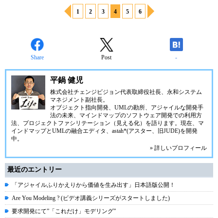
1
2
3
4
5
6
Share
Post
-
平鍋 健児
株式会社チェンジビジョン
代表取締役社長、永和システム
マネジメント副社長。
オブジェクト指向開発、UMLの勘所、アジャイルな開発手
法の未来、マインドマップのソフトウェア開発での利用方
法、プロジェクトファシリテーション（見える化）を語ります。現在、マ
インドマップとUMLの融合エディタ、
astah*(アスター、旧JUDE)
を開発
中。
» 詳しいプロフィール
最近のエントリー
「アジャイルふりかえりから価値を生み出す」日本語版公開！
Are You Modeling ? (ビデオ講義シリーズがスタートしました)
要求開発にて”「これだけ」モデリング”