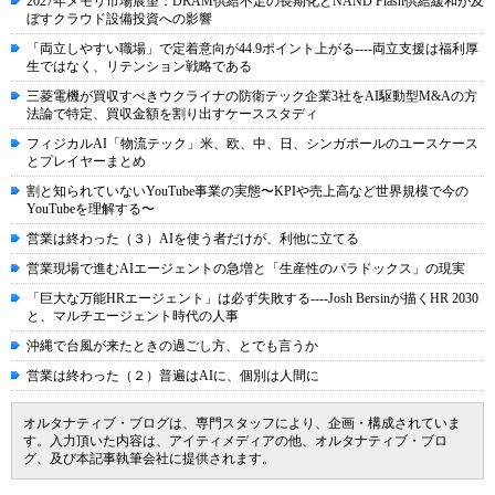
2027年メモリ市場展望：DRAM供給不足の長期化とNAND Flash供給緩和が及
ぼすクラウド設備投資への影響
「両立しやすい職場」で定着意向が44.9ポイント上がる----両立支援は福利厚
生ではなく、リテンション戦略である
三菱電機が買収すべきウクライナの防衛テック企業3社をAI駆動型M&Aの方
法論で特定、買収金額を割り出すケーススタディ
フィジカルAI「物流テック」米、欧、中、日、シンガポールのユースケース
とプレイヤーまとめ
割と知られていないYouTube事業の実態〜KPIや売上高など世界規模で今の
YouTubeを理解する〜
営業は終わった（３）AIを使う者だけが、利他に立てる
営業現場で進むAIエージェントの急増と「生産性のパラドックス」の現実
「巨大な万能HRエージェント」は必ず失敗する----Josh Bersinが描くHR 2030
と、マルチエージェント時代の人事
沖縄で台風が来たときの過ごし方、とでも言うか
営業は終わった（２）普遍はAIに、個別は人間に
オルタナティブ・ブログは、専門スタッフにより、企画・構成されていま
す。入力頂いた内容は、アイティメディアの他、オルタナティブ・ブロ
グ、及び本記事執筆会社に提供されます。