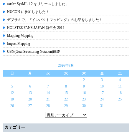
astah* SysML 1.2 をリリースしました。
NUCON に参加しました！
デブサミで、『インパクトマッピング』のお話をしました！
HOLSTEE FANS JAPAN 新年会 2014
Mapping Mapping
Impact Mapping
GSN(Goal Structuring Notation)解説
2026年7月
日
月
火
水
木
金
土
1
2
3
4
5
6
7
8
9
10
11
12
13
14
15
16
17
18
19
20
21
22
23
24
25
26
27
28
29
30
31
カテゴリー