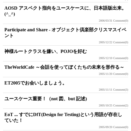
AOSD アスペクト指向をユースケースに、日本語版出来。
(^_^)
2006/03/31
Comment(0)
Participate and Share - オブジェクト倶楽部クリスマスイベ
ント
2005/12/22
Comment(0)
神様ルートクラスを嫌い、POJOを好む
2005/12/10
Comment(0)
TheWorldCafe ～会話を使ってぼくたちの未来を形作る～
2005/11/20
Comment(0)
ET2005でお会いしましょう。
2005/11/11
Comment(3)
ユースケース重要！（not 図、but 記述)
2005/10/25
Comment(2)
EoT ... すでにDfT(Design for Testing)という用語が存在し
ていた！
2005/09/20
Comment(0)