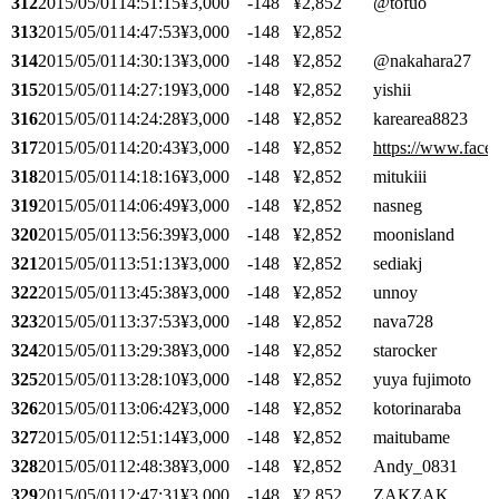
312
2015/05/01
14:51:15
¥3,000
-148
¥2,852
@tofuo
313
2015/05/01
14:47:53
¥3,000
-148
¥2,852
314
2015/05/01
14:30:13
¥3,000
-148
¥2,852
@nakahara27
315
2015/05/01
14:27:19
¥3,000
-148
¥2,852
yishii
316
2015/05/01
14:24:28
¥3,000
-148
¥2,852
karearea8823
317
2015/05/01
14:20:43
¥3,000
-148
¥2,852
https://www.face
318
2015/05/01
14:18:16
¥3,000
-148
¥2,852
mitukiii
319
2015/05/01
14:06:49
¥3,000
-148
¥2,852
nasneg
320
2015/05/01
13:56:39
¥3,000
-148
¥2,852
moonisland
321
2015/05/01
13:51:13
¥3,000
-148
¥2,852
sediakj
322
2015/05/01
13:45:38
¥3,000
-148
¥2,852
unnoy
323
2015/05/01
13:37:53
¥3,000
-148
¥2,852
nava728
324
2015/05/01
13:29:38
¥3,000
-148
¥2,852
starocker
325
2015/05/01
13:28:10
¥3,000
-148
¥2,852
yuya fujimoto
326
2015/05/01
13:06:42
¥3,000
-148
¥2,852
kotorinaraba
327
2015/05/01
12:51:14
¥3,000
-148
¥2,852
maitubame
328
2015/05/01
12:48:38
¥3,000
-148
¥2,852
Andy_0831
329
2015/05/01
12:47:31
¥3,000
-148
¥2,852
ZAKZAK