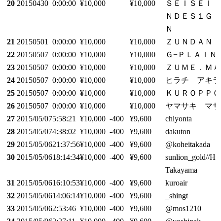
20
20150430
0:00:00
¥10,000
¥10,000
ＳＥＩＳＥＩ
ＮＤＥＳ１Ｇ
Ｎ
21
20150501
0:00:00
¥10,000
¥10,000
ＺＵＮＤＡＮ
22
20150507
0:00:00
¥10,000
¥10,000
Ｇ−ＰＬＡＩＮ
23
20150507
0:00:00
¥10,000
¥10,000
ＺＵＭＥ．ＭＡ
24
20150507
0:00:00
¥10,000
¥10,000
ヒラチ アキラ
25
20150507
0:00:00
¥10,000
¥10,000
ＫＵＲＯＰＰＯ
26
20150507
0:00:00
¥10,000
¥10,000
ヤマサキ マサ
27
2015/05/07
5:58:21
¥10,000
-400
¥9,600
chiyonta
28
2015/05/07
4:38:02
¥10,000
-400
¥9,600
dakuton
29
2015/05/06
21:37:56
¥10,000
-400
¥9,600
@koheitakada
30
2015/05/06
18:14:34
¥10,000
-400
¥9,600
sunlion_gold//Hi
Takayama
31
2015/05/06
16:10:53
¥10,000
-400
¥9,600
kuroair
32
2015/05/06
14:06:14
¥10,000
-400
¥9,600
_shingt
33
2015/05/06
2:53:46
¥10,000
-400
¥9,600
@mos1210