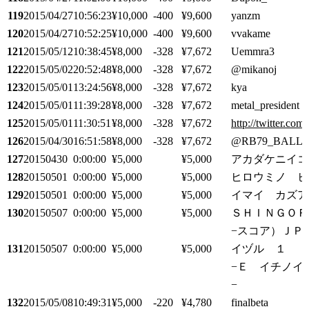
119
2015/04/27
10:56:23
¥10,000
-400
¥9,600
yanzm
120
2015/04/27
10:52:25
¥10,000
-400
¥9,600
vvakame
121
2015/05/12
10:38:45
¥8,000
-328
¥7,672
Uemmra3
122
2015/05/02
20:52:48
¥8,000
-328
¥7,672
@mikanoj
123
2015/05/01
13:24:56
¥8,000
-328
¥7,672
kya
124
2015/05/01
11:39:28
¥8,000
-328
¥7,672
metal_president
125
2015/05/01
11:30:51
¥8,000
-328
¥7,672
http://twitter.com/
126
2015/04/30
16:51:58
¥8,000
-328
¥7,672
@RB79_BALL
127
20150430
0:00:00
¥5,000
¥5,000
アカダケニイコ
128
20150501
0:00:00
¥5,000
¥5,000
ヒロウミノ ヒ
129
20150501
0:00:00
¥5,000
¥5,000
イマイ カズア
130
20150507
0:00:00
¥5,000
¥5,000
ＳＨＩＮＧＯＲ
−スコア）ＪＰ
131
20150507
0:00:00
¥5,000
¥5,000
イヅル １
−Ｅ イチノイ
−
132
2015/05/08
10:49:31
¥5,000
-220
¥4,780
finalbeta