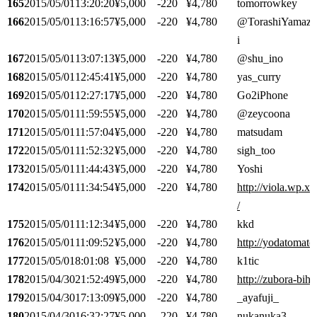
165
2015/05/01
13:20:20
¥5,000
-220
¥4,780
tomorrowkey
166
2015/05/01
13:16:57
¥5,000
-220
¥4,780
@TorashiYamaza
i
167
2015/05/01
13:07:13
¥5,000
-220
¥4,780
@shu_ino
168
2015/05/01
12:45:41
¥5,000
-220
¥4,780
yas_curry
169
2015/05/01
12:27:17
¥5,000
-220
¥4,780
Go2iPhone
170
2015/05/01
11:59:55
¥5,000
-220
¥4,780
@zeycoona
171
2015/05/01
11:57:04
¥5,000
-220
¥4,780
matsudam
172
2015/05/01
11:52:32
¥5,000
-220
¥4,780
sigh_too
173
2015/05/01
11:44:43
¥5,000
-220
¥4,780
Yoshi
174
2015/05/01
11:34:54
¥5,000
-220
¥4,780
http://viola.wp.x
/
175
2015/05/01
11:12:34
¥5,000
-220
¥4,780
kkd
176
2015/05/01
11:09:52
¥5,000
-220
¥4,780
http://yodatomato.
177
2015/05/01
8:01:08
¥5,000
-220
¥4,780
k1tic
178
2015/04/30
21:52:49
¥5,000
-220
¥4,780
http://zubora-bih
179
2015/04/30
17:13:09
¥5,000
-220
¥4,780
_ayafuji_
180
2015/04/30
16:32:27
¥5,000
-220
¥4,780
nukanuka3