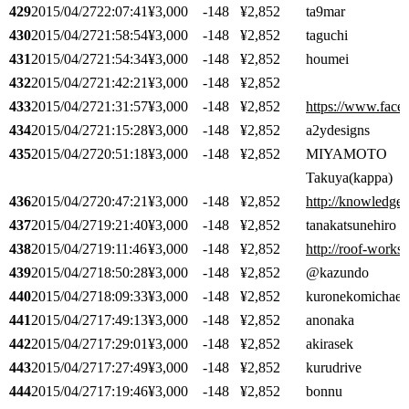
429
2015/04/27
22:07:41
¥3,000
-148
¥2,852
ta9mar
430
2015/04/27
21:58:54
¥3,000
-148
¥2,852
taguchi
431
2015/04/27
21:54:34
¥3,000
-148
¥2,852
houmei
432
2015/04/27
21:42:21
¥3,000
-148
¥2,852
433
2015/04/27
21:31:57
¥3,000
-148
¥2,852
https://www.face
434
2015/04/27
21:15:28
¥3,000
-148
¥2,852
a2ydesigns
435
2015/04/27
20:51:18
¥3,000
-148
¥2,852
MIYAMOTO
Takuya(kappa)
436
2015/04/27
20:47:21
¥3,000
-148
¥2,852
http://knowledge
437
2015/04/27
19:21:40
¥3,000
-148
¥2,852
tanakatsunehiro
438
2015/04/27
19:11:46
¥3,000
-148
¥2,852
http://roof-works
439
2015/04/27
18:50:28
¥3,000
-148
¥2,852
@kazundo
440
2015/04/27
18:09:33
¥3,000
-148
¥2,852
kuronekomichael
441
2015/04/27
17:49:13
¥3,000
-148
¥2,852
anonaka
442
2015/04/27
17:29:01
¥3,000
-148
¥2,852
akirasek
443
2015/04/27
17:27:49
¥3,000
-148
¥2,852
kurudrive
444
2015/04/27
17:19:46
¥3,000
-148
¥2,852
bonnu