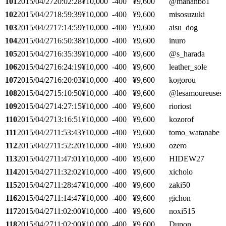
101
2015/04/27
20:02:28
¥10,000
-400
¥9,600
@mananbo1
102
2015/04/27
18:59:39
¥10,000
-400
¥9,600
misosuzuki
103
2015/04/27
17:14:59
¥10,000
-400
¥9,600
aisu_dog
104
2015/04/27
16:50:38
¥10,000
-400
¥9,600
inuro
105
2015/04/27
16:35:39
¥10,000
-400
¥9,600
@s_harada
106
2015/04/27
16:24:19
¥10,000
-400
¥9,600
leather_sole
107
2015/04/27
16:20:03
¥10,000
-400
¥9,600
kogorou
108
2015/04/27
15:10:50
¥10,000
-400
¥9,600
@lesamoureuses
109
2015/04/27
14:27:15
¥10,000
-400
¥9,600
rioriost
110
2015/04/27
13:16:51
¥10,000
-400
¥9,600
kozorof
111
2015/04/27
11:53:43
¥10,000
-400
¥9,600
tomo_watanabe
112
2015/04/27
11:52:20
¥10,000
-400
¥9,600
ozero
113
2015/04/27
11:47:01
¥10,000
-400
¥9,600
HIDEW27
114
2015/04/27
11:32:02
¥10,000
-400
¥9,600
xicholo
115
2015/04/27
11:28:47
¥10,000
-400
¥9,600
zaki50
116
2015/04/27
11:14:47
¥10,000
-400
¥9,600
gichon
117
2015/04/27
11:02:00
¥10,000
-400
¥9,600
noxi515
118
2015/04/27
11:02:00
¥10,000
-400
¥9,600
Dupon_