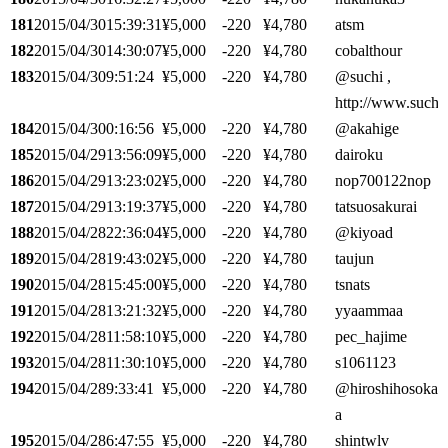
181
2015/04/30
15:39:31
¥5,000
-220
¥4,780
atsm
182
2015/04/30
14:30:07
¥5,000
-220
¥4,780
cobalthour
183
2015/04/30
9:51:24
¥5,000
-220
¥4,780
@suchi ,
http://www.suchi.
184
2015/04/30
0:16:56
¥5,000
-220
¥4,780
@akahige
185
2015/04/29
13:56:09
¥5,000
-220
¥4,780
dairoku
186
2015/04/29
13:23:02
¥5,000
-220
¥4,780
nop700122nop
187
2015/04/29
13:19:37
¥5,000
-220
¥4,780
tatsuosakurai
188
2015/04/28
22:36:04
¥5,000
-220
¥4,780
@kiyoad
189
2015/04/28
19:43:02
¥5,000
-220
¥4,780
taujun
190
2015/04/28
15:45:00
¥5,000
-220
¥4,780
tsnats
191
2015/04/28
13:21:32
¥5,000
-220
¥4,780
yyaammaa
192
2015/04/28
11:58:10
¥5,000
-220
¥4,780
pec_hajime
193
2015/04/28
11:30:10
¥5,000
-220
¥4,780
s1061123
194
2015/04/28
9:33:41
¥5,000
-220
¥4,780
@hiroshihosoka
a
195
2015/04/28
6:47:55
¥5,000
-220
¥4,780
shintwlv