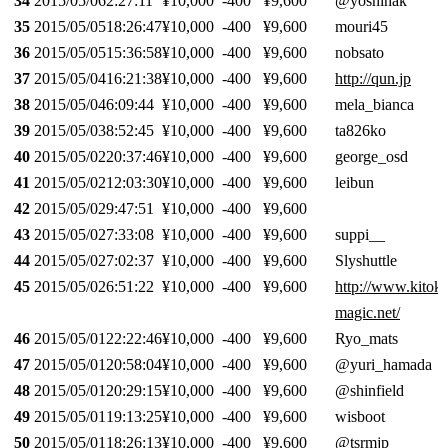
34
2015/05/06
2:27:11
¥10,000
-400
¥9,600
@yoshinak
35
2015/05/05
18:26:47
¥10,000
-400
¥9,600
mouri45
36
2015/05/05
15:36:58
¥10,000
-400
¥9,600
nobsato
37
2015/05/04
16:21:38
¥10,000
-400
¥9,600
http://qun.jp
38
2015/05/04
6:09:44
¥10,000
-400
¥9,600
mela_bianca
39
2015/05/03
8:52:45
¥10,000
-400
¥9,600
ta826ko
40
2015/05/02
20:37:46
¥10,000
-400
¥9,600
george_osd
41
2015/05/02
12:03:30
¥10,000
-400
¥9,600
leibun
42
2015/05/02
9:47:51
¥10,000
-400
¥9,600
43
2015/05/02
7:33:08
¥10,000
-400
¥9,600
suppi__
44
2015/05/02
7:02:37
¥10,000
-400
¥9,600
Slyshuttle
45
2015/05/02
6:51:22
¥10,000
-400
¥9,600
http://www.kitok
magic.net/
46
2015/05/01
22:22:46
¥10,000
-400
¥9,600
Ryo_mats
47
2015/05/01
20:58:04
¥10,000
-400
¥9,600
@yuri_hamada
48
2015/05/01
20:29:15
¥10,000
-400
¥9,600
@shinfield
49
2015/05/01
19:13:25
¥10,000
-400
¥9,600
wisboot
50
2015/05/01
18:26:13
¥10,000
-400
¥9,600
@tsrmjp