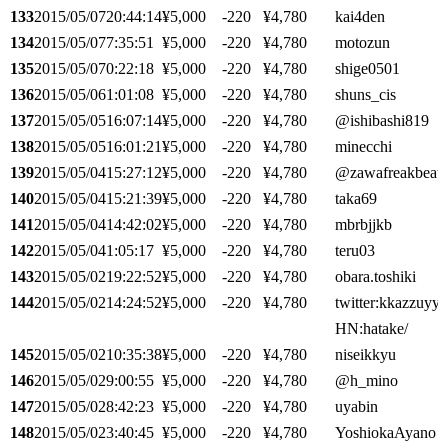
133
2015/05/07
20:44:14
¥5,000
-220
¥4,780
kai4den
134
2015/05/07
7:35:51
¥5,000
-220
¥4,780
motozun
135
2015/05/07
0:22:18
¥5,000
-220
¥4,780
shige0501
136
2015/05/06
1:01:08
¥5,000
-220
¥4,780
shuns_cis
137
2015/05/05
16:07:14
¥5,000
-220
¥4,780
@ishibashi819
138
2015/05/05
16:01:21
¥5,000
-220
¥4,780
minecchi
139
2015/05/04
15:27:12
¥5,000
-220
¥4,780
@zawafreakbeat
140
2015/05/04
15:21:39
¥5,000
-220
¥4,780
taka69
141
2015/05/04
14:42:02
¥5,000
-220
¥4,780
mbrbjjkb
142
2015/05/04
1:05:17
¥5,000
-220
¥4,780
teru03
143
2015/05/02
19:22:52
¥5,000
-220
¥4,780
obara.toshiki
144
2015/05/02
14:24:52
¥5,000
-220
¥4,780
twitter:kkazzuyya
HN:hatake/
145
2015/05/02
10:35:38
¥5,000
-220
¥4,780
niseikkyu
146
2015/05/02
9:00:55
¥5,000
-220
¥4,780
@h_mino
147
2015/05/02
8:42:23
¥5,000
-220
¥4,780
uyabin
148
2015/05/02
3:40:45
¥5,000
-220
¥4,780
YoshiokaAyano