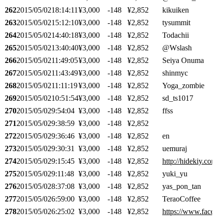
262
2015/05/02
18:14:11
¥3,000
-148
¥2,852
kikuiken
263
2015/05/02
15:12:10
¥3,000
-148
¥2,852
tysummit
264
2015/05/02
14:40:18
¥3,000
-148
¥2,852
Todachii
265
2015/05/02
13:40:40
¥3,000
-148
¥2,852
@Wslash
266
2015/05/02
11:49:05
¥3,000
-148
¥2,852
Seiya Onuma
267
2015/05/02
11:43:49
¥3,000
-148
¥2,852
shinmyc
268
2015/05/02
11:11:19
¥3,000
-148
¥2,852
Yoga_zombie
269
2015/05/02
10:51:54
¥3,000
-148
¥2,852
sd_ts1017
270
2015/05/02
9:54:04
¥3,000
-148
¥2,852
ffss
271
2015/05/02
9:38:59
¥3,000
-148
¥2,852
272
2015/05/02
9:36:46
¥3,000
-148
¥2,852
en
273
2015/05/02
9:30:31
¥3,000
-148
¥2,852
uemuraj
274
2015/05/02
9:15:45
¥3,000
-148
¥2,852
http://hidekiy.com
275
2015/05/02
9:11:48
¥3,000
-148
¥2,852
yuki_yu
276
2015/05/02
8:37:08
¥3,000
-148
¥2,852
yas_pon_tan
277
2015/05/02
6:59:00
¥3,000
-148
¥2,852
TeraoCoffee
278
2015/05/02
6:25:02
¥3,000
-148
¥2,852
https://www.fac