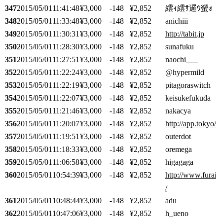
347
2015/05/01
11:41:48
¥3,000
-148
¥2,852
繧ｨ繧ｻ邏ｳ螢ｫ
348
2015/05/01
11:33:48
¥3,000
-148
¥2,852
anichiii
349
2015/05/01
11:30:31
¥3,000
-148
¥2,852
http://tabit.jp
350
2015/05/01
11:28:30
¥3,000
-148
¥2,852
sunafuku
351
2015/05/01
11:27:51
¥3,000
-148
¥2,852
naochi___
352
2015/05/01
11:22:24
¥3,000
-148
¥2,852
@hypermild
353
2015/05/01
11:22:19
¥3,000
-148
¥2,852
pitagoraswitch
354
2015/05/01
11:22:07
¥3,000
-148
¥2,852
keisukefukuda
355
2015/05/01
11:21:46
¥3,000
-148
¥2,852
nakacya
356
2015/05/01
11:20:07
¥3,000
-148
¥2,852
http://app.tokyo/
357
2015/05/01
11:19:51
¥3,000
-148
¥2,852
outerdot
358
2015/05/01
11:18:33
¥3,000
-148
¥2,852
oremega
359
2015/05/01
11:06:58
¥3,000
-148
¥2,852
higagaga
360
2015/05/01
10:54:39
¥3,000
-148
¥2,852
http://www.furai
/
361
2015/05/01
10:48:44
¥3,000
-148
¥2,852
adu
362
2015/05/01
10:47:06
¥3,000
-148
¥2,852
h_ueno