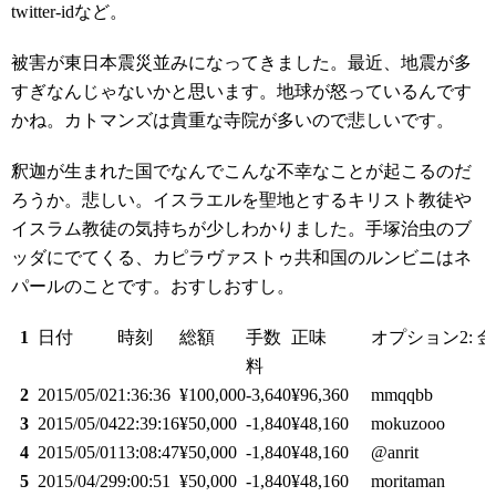
twitter-idなど。
被害が東日本震災並みになってきました。最近、地震が多
すぎなんじゃないかと思います。地球が怒っているんです
かね。カトマンズは貴重な寺院が多いので悲しいです。
釈迦が生まれた国でなんでこんな不幸なことが起こるのだ
ろうか。悲しい。イスラエルを聖地とするキリスト教徒や
イスラム教徒の気持ちが少しわかりました。手塚治虫のブ
ッダにでてくる、カピラヴァストゥ共和国のルンビニはネ
パールのことです。おすしおすし。
1
日付
時刻
総額
手数
正味
オプション2: 
料
2
2015/05/02
1:36:36
¥100,000
-3,640
¥96,360
mmqqbb
3
2015/05/04
22:39:16
¥50,000
-1,840
¥48,160
mokuzooo
4
2015/05/01
13:08:47
¥50,000
-1,840
¥48,160
@anrit
5
2015/04/29
9:00:51
¥50,000
-1,840
¥48,160
moritaman