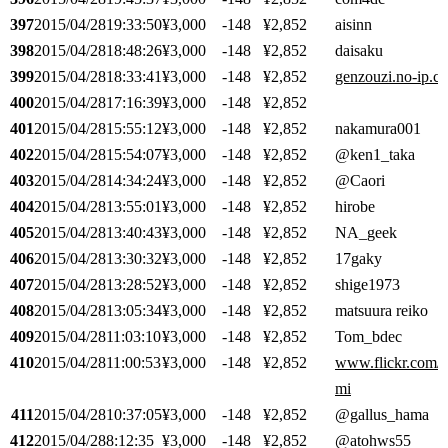
397
2015/04/28
19:33:50
¥3,000
-148
¥2,852
aisinn
398
2015/04/28
18:48:26
¥3,000
-148
¥2,852
daisaku
399
2015/04/28
18:33:41
¥3,000
-148
¥2,852
genzouzi.no-ip.c
400
2015/04/28
17:16:39
¥3,000
-148
¥2,852
401
2015/04/28
15:55:12
¥3,000
-148
¥2,852
nakamura001
402
2015/04/28
15:54:07
¥3,000
-148
¥2,852
@ken1_taka
403
2015/04/28
14:34:24
¥3,000
-148
¥2,852
@Caori
404
2015/04/28
13:55:01
¥3,000
-148
¥2,852
hirobe
405
2015/04/28
13:40:43
¥3,000
-148
¥2,852
NA_geek
406
2015/04/28
13:30:32
¥3,000
-148
¥2,852
17gaky
407
2015/04/28
13:28:52
¥3,000
-148
¥2,852
shige1973
408
2015/04/28
13:05:34
¥3,000
-148
¥2,852
matsuura reiko
409
2015/04/28
11:03:10
¥3,000
-148
¥2,852
Tom_bdec
410
2015/04/28
11:00:53
¥3,000
-148
¥2,852
www.flickr.com/p
mi
411
2015/04/28
10:37:05
¥3,000
-148
¥2,852
@gallus_hama
412
2015/04/28
8:12:35
¥3,000
-148
¥2,852
@atohws55