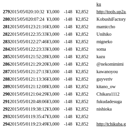
ku
279
2015/05/02
0:10:32
¥3,000
-148
¥2,852
http://tools.up2a.i
280
2015/05/02
0:07:24
¥3,000
-148
¥2,852
KobushiFactory
281
2015/05/01
23:21:16
¥3,000
-148
¥2,852
mamiccho
282
2015/05/01
22:35:33
¥3,000
-148
¥2,852
Unihiko
283
2015/05/01
22:27:46
¥3,000
-148
¥2,852
migneko
284
2015/05/01
22:23:33
¥3,000
-148
¥2,852
soma
285
2015/05/01
21:52:28
¥3,000
-148
¥2,852
kazu
286
2015/05/01
21:29:20
¥3,000
-148
¥2,852
@nekomimimi
287
2015/05/01
21:27:13
¥3,000
-148
¥2,852
kawanoyou
288
2015/05/01
21:13:36
¥3,000
-148
¥2,852
guyveriv
289
2015/05/01
21:12:08
¥3,000
-148
¥2,852
kitano_ow
290
2015/05/01
21:04:29
¥3,000
-148
¥2,852
Chikara1112
291
2015/05/01
20:48:06
¥3,000
-148
¥2,852
fukudadesuga
292
2015/05/01
19:38:12
¥3,000
-148
¥2,852
nishioka
293
2015/05/01
19:35:47
¥3,000
-148
¥2,852
294
2015/05/01
19:23:49
¥3,000
-148
¥2,852
http://tchikuba.git