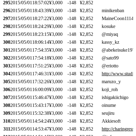
295
2015/05/01
18:57:02
¥3,000
-148
¥2,852
296
2015/05/01
18:43:39
¥3,000
-148
¥2,852
minikenban
297
2015/05/01
18:27:22
¥3,000
-148
¥2,852
MaineCoon1114
298
2015/05/01
18:24:29
¥3,000
-148
¥2,852
kosuke
299
2015/05/01
18:23:15
¥3,000
-148
¥2,852
@miyaq
300
2015/05/01
18:06:14
¥3,000
-148
¥2,852
kassy_kz
301
2015/05/01
17:54:35
¥3,000
-148
¥2,852
@abekeisuke197
302
2015/05/01
17:54:18
¥3,000
-148
¥2,852
@sato99
303
2015/05/01
17:51:25
¥3,000
-148
¥2,852
@eriotto
304
2015/05/01
17:46:31
¥3,000
-148
¥2,852
http://www.studio
305
2015/05/01
17:32:26
¥3,000
-148
¥2,852
maruzo_y
306
2015/05/01
16:00:09
¥3,000
-148
¥2,852
koji_roh
307
2015/05/01
15:46:47
¥3,000
-148
¥2,852
ishigakiichigo
308
2015/05/01
15:43:17
¥3,000
-148
¥2,852
oinume
309
2015/05/01
15:32:38
¥3,000
-148
¥2,852
seujiru
310
2015/05/01
14:54:24
¥3,000
-148
¥2,852
Akkiesoft
311
2015/05/01
14:53:47
¥3,000
-148
¥2,852
http://charingress