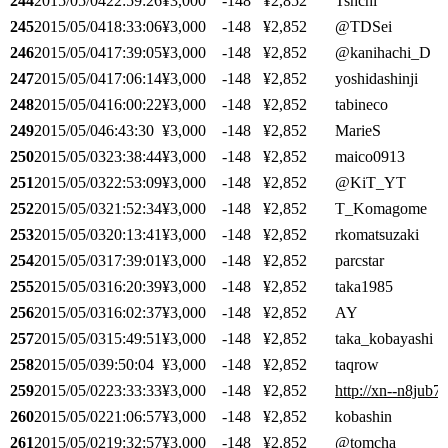
244
2015/05/04
22:59:26
¥3,000
-148
¥2,852
Tshchi
245
2015/05/04
18:33:06
¥3,000
-148
¥2,852
@TDSei
246
2015/05/04
17:39:05
¥3,000
-148
¥2,852
@kanihachi_D
247
2015/05/04
17:06:14
¥3,000
-148
¥2,852
yoshidashinji
248
2015/05/04
16:00:22
¥3,000
-148
¥2,852
tabineco
249
2015/05/04
6:43:30
¥3,000
-148
¥2,852
MarieS
250
2015/05/03
23:38:44
¥3,000
-148
¥2,852
maico0913
251
2015/05/03
22:53:09
¥3,000
-148
¥2,852
@KiT_YT
252
2015/05/03
21:52:34
¥3,000
-148
¥2,852
T_Komagome
253
2015/05/03
20:13:41
¥3,000
-148
¥2,852
rkomatsuzaki
254
2015/05/03
17:39:01
¥3,000
-148
¥2,852
parcstar
255
2015/05/03
16:20:39
¥3,000
-148
¥2,852
taka1985
256
2015/05/03
16:02:37
¥3,000
-148
¥2,852
AY
257
2015/05/03
15:49:51
¥3,000
-148
¥2,852
taka_kobayashi
258
2015/05/03
9:50:04
¥3,000
-148
¥2,852
taqrow
259
2015/05/02
23:33:33
¥3,000
-148
¥2,852
http://xn--n8jub
260
2015/05/02
21:06:57
¥3,000
-148
¥2,852
kobashin
261
2015/05/02
19:32:57
¥3,000
-148
¥2,852
@tomcha_