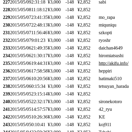
227
2015/05/09
2:31:18
¥3,000
-148
¥2,852
sabi
228
2015/05/08
11:18:12
¥3,000
-148
¥2,852
229
2015/05/07
23:41:35
¥3,000
-148
¥2,852
mo_rapa
230
2015/05/07
22:48:13
¥3,000
-148
¥2,852
miquniqu
231
2015/05/07
11:56:46
¥3,000
-148
¥2,852
szkopti
232
2015/05/07
9:01:23
¥3,000
-148
¥2,852
ryoshr
233
2015/05/06
21:49:35
¥3,000
-148
¥2,852
daichan4649
234
2015/05/06
21:30:17
¥3,000
-148
¥2,852
hiromiatsushi
235
2015/05/06
19:44:31
¥3,000
-148
¥2,852
http://akifu.info/
236
2015/05/06
17:58:58
¥3,000
-148
¥2,852
heppiri
237
2015/05/06
10:20:56
¥3,000
-148
¥2,852
hatimaki510
238
2015/05/06
0:15:34
¥3,000
-148
¥2,852
tetsuyan_harada
239
2015/05/05
23:15:14
¥3,000
-148
¥2,852
240
2015/05/05
22:32:17
¥3,000
-148
¥2,852
sironekotoro
241
2015/05/05
14:57:57
¥3,000
-148
¥2,852
42_ryu
242
2015/05/05
10:26:36
¥3,000
-148
¥2,852
KE
243
2015/05/05
0:10:41
¥3,000
-148
¥2,852
koj911