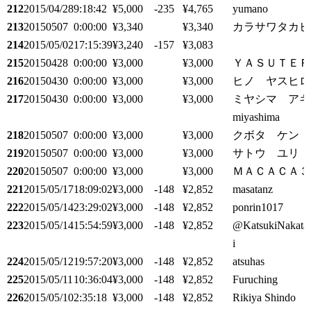
212
2015/04/28
9:18:42
¥5,000
-235
¥4,765
yumano
213
20150507
0:00:00
¥3,340
¥3,340
カラサワタカヒ
214
2015/05/02
17:15:39
¥3,240
-157
¥3,083
215
20150428
0:00:00
¥3,000
¥3,000
ＹＡＳＵＴＥＲ
216
20150430
0:00:00
¥3,000
¥3,000
ヒノ ヤスヒロ
217
20150430
0:00:00
¥3,000
¥3,000
ミヤシマ アキ
miyashima
218
20150507
0:00:00
¥3,000
¥3,000
クボタ ケン
219
20150507
0:00:00
¥3,000
¥3,000
サトウ ユリ
220
20150507
0:00:00
¥3,000
¥3,000
ＭＡＣＡＣＡ３
221
2015/05/17
18:09:02
¥3,000
-148
¥2,852
masatanz
222
2015/05/14
23:29:02
¥3,000
-148
¥2,852
ponrin1017
223
2015/05/14
15:54:59
¥3,000
-148
¥2,852
@KatsukiNakata
i
224
2015/05/12
19:57:20
¥3,000
-148
¥2,852
atsuhas
225
2015/05/11
10:36:04
¥3,000
-148
¥2,852
Furuching
226
2015/05/10
2:35:18
¥3,000
-148
¥2,852
Rikiya Shindo