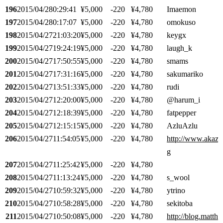
196
2015/04/28
0:29:41
¥5,000
-220
¥4,780
Imaemon
197
2015/04/28
0:17:07
¥5,000
-220
¥4,780
omokuso
198
2015/04/27
21:03:20
¥5,000
-220
¥4,780
keygx
199
2015/04/27
19:24:19
¥5,000
-220
¥4,780
laugh_k
200
2015/04/27
17:50:55
¥5,000
-220
¥4,780
smams
201
2015/04/27
17:31:16
¥5,000
-220
¥4,780
sakumariko
202
2015/04/27
13:51:33
¥5,000
-220
¥4,780
rudi
203
2015/04/27
12:20:00
¥5,000
-220
¥4,780
@harum_i
204
2015/04/27
12:18:39
¥5,000
-220
¥4,780
fatpepper
205
2015/04/27
12:15:15
¥5,000
-220
¥4,780
AzluAzlu
206
2015/04/27
11:54:05
¥5,000
-220
¥4,780
http://www.akaza
g
207
2015/04/27
11:25:42
¥5,000
-220
¥4,780
208
2015/04/27
11:13:24
¥5,000
-220
¥4,780
s_wool
209
2015/04/27
10:59:32
¥5,000
-220
¥4,780
ytrino
210
2015/04/27
10:58:28
¥5,000
-220
¥4,780
sekitoba
211
2015/04/27
10:50:08
¥5,000
-220
¥4,780
http://blog.matthe