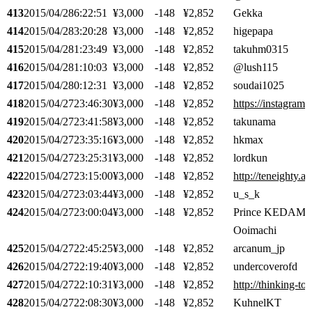
413
2015/04/28
6:22:51
¥3,000
-148
¥2,852
Gekka
414
2015/04/28
3:20:28
¥3,000
-148
¥2,852
higepapa
415
2015/04/28
1:23:49
¥3,000
-148
¥2,852
takuhm0315
416
2015/04/28
1:10:03
¥3,000
-148
¥2,852
@lush115
417
2015/04/28
0:12:31
¥3,000
-148
¥2,852
soudai1025
418
2015/04/27
23:46:30
¥3,000
-148
¥2,852
https://instagram
419
2015/04/27
23:41:58
¥3,000
-148
¥2,852
takunama
420
2015/04/27
23:35:16
¥3,000
-148
¥2,852
hkmax
421
2015/04/27
23:25:31
¥3,000
-148
¥2,852
lordkun
422
2015/04/27
23:15:00
¥3,000
-148
¥2,852
http://teneighty.as
423
2015/04/27
23:03:44
¥3,000
-148
¥2,852
u_s_k
424
2015/04/27
23:00:04
¥3,000
-148
¥2,852
Prince KEDAMA
Ooimachi
425
2015/04/27
22:45:25
¥3,000
-148
¥2,852
arcanum_jp
426
2015/04/27
22:19:40
¥3,000
-148
¥2,852
undercoverofd
427
2015/04/27
22:10:31
¥3,000
-148
¥2,852
http://thinking-to-
428
2015/04/27
22:08:30
¥3,000
-148
¥2,852
KuhnelKT