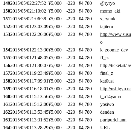
149
2015/05/02
2:27:52
¥5,000
-220
¥4,780
@ryryo
150
2015/05/02
1:10:02
¥5,000
-220
¥4,780
momo_aki
151
2015/05/02
1:06:38
¥5,000
-220
¥4,780
s_ryuuki
152
2015/05/01
23:03:09
¥5,000
-220
¥4,780
tajiteru
153
2015/05/01
22:26:06
¥5,000
-220
¥4,780
http://www.susum
o
154
2015/05/01
22:13:30
¥5,000
-220
¥4,780
k_zoomie_dev
155
2015/05/01
21:48:05
¥5,000
-220
¥4,780
ff_ss
156
2015/05/01
21:30:07
¥5,000
-220
¥4,780
http://ticket.st/ a
157
2015/05/01
19:23:49
¥5,000
-220
¥4,780
final_z
158
2015/05/01
17:09:01
¥5,000
-220
¥4,780
kat0usi
159
2015/05/01
16:18:01
¥5,000
-220
¥4,780
http://ushigyu.net/
160
2015/05/01
15:13:56
¥5,000
-220
¥4,780
t_a14yama
161
2015/05/01
15:12:00
¥5,000
-220
¥4,780
yosiwo
162
2015/05/01
13:53:45
¥5,000
-220
¥4,780
denden
163
2015/05/01
13:31:52
¥5,000
-220
¥4,780
puripurichann
164
2015/05/01
13:28:29
¥5,000
-220
¥4,780
URL