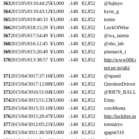
363
2015/05/01
10:44:25
¥3,000
-148
¥2,852
@fujinyo
364
2015/05/01
10:43:12
¥3,000
-148
¥2,852
kyon_g
365
2015/05/01
9:40:33
¥3,000
-148
¥2,852
tomio
366
2015/05/01
8:15:29
¥3,000
-148
¥2,852
LuckOfWise
367
2015/05/01
7:54:49
¥3,000
-148
¥2,852
@wa_taireta
368
2015/05/01
6:12:45
¥3,000
-148
¥2,852
@sho_lab
369
2015/05/01
5:20:49
¥3,000
-148
¥2,852
pinmarch_t
370
2015/05/01
3:38:57
¥3,000
-148
¥2,852
http://www008.up
net.ne.jp/siki/
371
2015/04/30
17:37:16
¥3,000
-148
¥2,852
@npand
372
2015/04/30
17:12:08
¥3,000
-148
¥2,852
QuestionDriven
373
2015/04/30
16:51:04
¥3,000
-148
¥2,852
@RB79_BALL
374
2015/04/30
15:51:23
¥3,000
-148
¥2,852
Eimy.
375
2015/04/30
15:35:10
¥3,000
-148
¥2,852
coroMonta
376
2015/04/30
15:20:47
¥3,000
-148
¥2,852
http://lockfree.net
377
2015/04/30
12:05:21
¥3,000
-148
¥2,852
tototairyo
378
2015/04/30
11:38:50
¥3,000
-148
¥2,852
qpgmr516