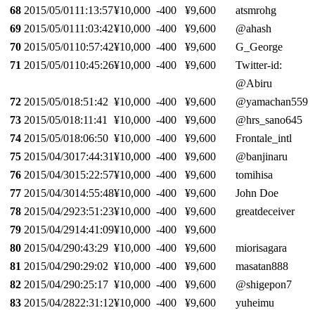
68
2015/05/01
11:13:57
¥10,000
-400
¥9,600
atsmrohg
69
2015/05/01
11:03:42
¥10,000
-400
¥9,600
@ahash
70
2015/05/01
10:57:42
¥10,000
-400
¥9,600
G_George
71
2015/05/01
10:45:26
¥10,000
-400
¥9,600
Twitter-id:
@Abiru
72
2015/05/01
8:51:42
¥10,000
-400
¥9,600
@yamachan5593
73
2015/05/01
8:11:41
¥10,000
-400
¥9,600
@hrs_sano645
74
2015/05/01
8:06:50
¥10,000
-400
¥9,600
Frontale_intl
75
2015/04/30
17:44:31
¥10,000
-400
¥9,600
@banjinaru
76
2015/04/30
15:22:57
¥10,000
-400
¥9,600
tomihisa
77
2015/04/30
14:55:48
¥10,000
-400
¥9,600
John Doe
78
2015/04/29
23:51:23
¥10,000
-400
¥9,600
greatdeceiver
79
2015/04/29
14:41:09
¥10,000
-400
¥9,600
80
2015/04/29
0:43:29
¥10,000
-400
¥9,600
miorisagara
81
2015/04/29
0:29:02
¥10,000
-400
¥9,600
masatan888
82
2015/04/29
0:25:17
¥10,000
-400
¥9,600
@shigepon7
83
2015/04/28
22:31:12
¥10,000
-400
¥9,600
yuheimu