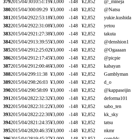
379
2015/04/30
10:51:19
¥3,000
-148
¥2,852
@_mineja
380
2015/04/30
0:09:29
¥3,000
-148
¥2,852
@Natsu
381
2015/04/29
22:53:18
¥3,000
-148
¥2,852
yukie.kushida
382
2015/04/29
22:31:08
¥3,000
-148
¥2,852
yetou
383
2015/04/29
21:27:38
¥3,000
-148
¥2,852
takuta
384
2015/04/29
13:39:55
¥3,000
-148
¥2,852
@denshion1
385
2015/04/29
12:25:02
¥3,000
-148
¥2,852
@Ogaaaan
386
2015/04/29
12:17:45
¥3,000
-148
¥2,852
@picpie
387
2015/04/29
12:00:46
¥3,000
-148
¥2,852
kabayan
388
2015/04/29
9:11:38
¥3,000
-148
¥2,852
Gamblyman
389
2015/04/29
8:26:03
¥3,000
-148
¥2,852
d_o
390
2015/04/29
0:58:09
¥3,000
-148
¥2,852
@kappaseijin
391
2015/04/28
22:32:32
¥3,000
-148
¥2,852
deforma101
392
2015/04/28
22:31:22
¥3,000
-148
¥2,852
sabo_ten
393
2015/04/28
22:22:30
¥3,000
-148
¥2,852
kk_sky
394
2015/04/28
21:24:35
¥3,000
-148
¥2,852
tatsu
395
2015/04/28
20:46:35
¥3,000
-148
¥2,852
nkmr
396
2015/04/28
19:45:37
¥3,000
-148
¥2,852
com4dc