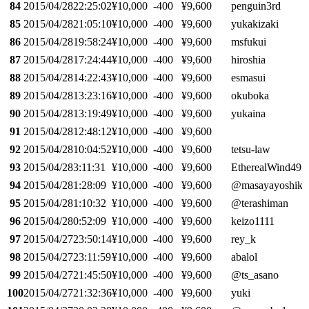
84
2015/04/28
22:25:02
¥10,000
-400
¥9,600
penguin3rd
85
2015/04/28
21:05:10
¥10,000
-400
¥9,600
yukakizaki
86
2015/04/28
19:58:24
¥10,000
-400
¥9,600
msfukui
87
2015/04/28
17:24:44
¥10,000
-400
¥9,600
hiroshia
88
2015/04/28
14:22:43
¥10,000
-400
¥9,600
esmasui
89
2015/04/28
13:23:16
¥10,000
-400
¥9,600
okuboka
90
2015/04/28
13:19:49
¥10,000
-400
¥9,600
yukaina
91
2015/04/28
12:48:12
¥10,000
-400
¥9,600
92
2015/04/28
10:04:52
¥10,000
-400
¥9,600
tetsu-law
93
2015/04/28
3:11:31
¥10,000
-400
¥9,600
EtherealWind493
94
2015/04/28
1:28:09
¥10,000
-400
¥9,600
@masayayoshik
95
2015/04/28
1:10:32
¥10,000
-400
¥9,600
@terashiman
96
2015/04/28
0:52:09
¥10,000
-400
¥9,600
keizo1111
97
2015/04/27
23:50:14
¥10,000
-400
¥9,600
rey_k
98
2015/04/27
23:11:59
¥10,000
-400
¥9,600
abalol
99
2015/04/27
21:45:50
¥10,000
-400
¥9,600
@ts_asano
100
2015/04/27
21:32:36
¥10,000
-400
¥9,600
yuki