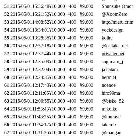
51
2015/05/01
15:36:48
¥10,000
-400
¥9,600
Shunsuke Omori
52
2015/05/01
15:21:52
¥10,000
-400
¥9,600
@XoomZero
53
2015/05/01
14:08:52
¥10,000
-400
¥9,600
http://mieru.crims
54
2015/05/01
13:34:01
¥10,000
-400
¥9,600
yockdesign
55
2015/05/01
13:28:35
¥10,000
-400
¥9,600
kojira
56
2015/05/01
12:57:18
¥10,000
-400
¥9,600
@cattaka_net
57
2015/05/01
12:37:44
¥10,000
-400
¥9,600
privatter.net
58
2015/05/01
12:35:09
¥10,000
-400
¥9,600
sugimaru_j
59
2015/05/01
12:32:04
¥10,000
-400
¥9,600
j.chatani
60
2015/05/01
12:24:35
¥10,000
-400
¥9,600
hermit4
61
2015/05/01
12:17:43
¥10,000
-400
¥9,600
noenoe
62
2015/05/01
12:11:06
¥10,000
-400
¥9,600
hiro99ma
63
2015/05/01
12:06:55
¥10,000
-400
¥9,600
@bisko_52
64
2015/05/01
11:53:43
¥10,000
-400
¥9,600
m.koike
65
2015/05/01
11:48:25
¥10,000
-400
¥9,600
@murave
66
2015/05/01
11:34:12
¥10,000
-400
¥9,600
takemix
67
2015/05/01
11:31:26
¥10,000
-400
¥9,600
@mangan