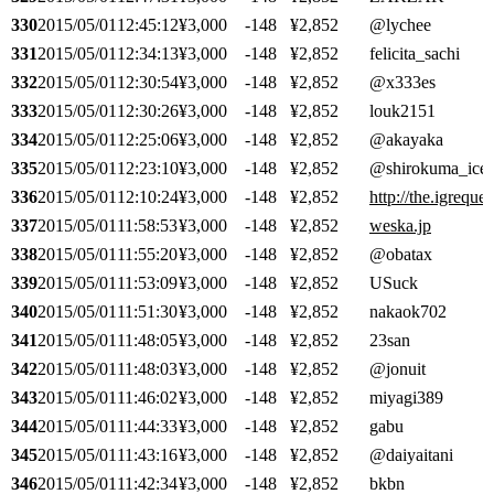
330
2015/05/01
12:45:12
¥3,000
-148
¥2,852
@lychee
331
2015/05/01
12:34:13
¥3,000
-148
¥2,852
felicita_sachi
332
2015/05/01
12:30:54
¥3,000
-148
¥2,852
@x333es
333
2015/05/01
12:30:26
¥3,000
-148
¥2,852
louk2151
334
2015/05/01
12:25:06
¥3,000
-148
¥2,852
@akayaka
335
2015/05/01
12:23:10
¥3,000
-148
¥2,852
@shirokuma_ice
336
2015/05/01
12:10:24
¥3,000
-148
¥2,852
http://the.igreque.
337
2015/05/01
11:58:53
¥3,000
-148
¥2,852
weska.jp
338
2015/05/01
11:55:20
¥3,000
-148
¥2,852
@obatax
339
2015/05/01
11:53:09
¥3,000
-148
¥2,852
USuck
340
2015/05/01
11:51:30
¥3,000
-148
¥2,852
nakaok702
341
2015/05/01
11:48:05
¥3,000
-148
¥2,852
23san
342
2015/05/01
11:48:03
¥3,000
-148
¥2,852
@jonuit
343
2015/05/01
11:46:02
¥3,000
-148
¥2,852
miyagi389
344
2015/05/01
11:44:33
¥3,000
-148
¥2,852
gabu
345
2015/05/01
11:43:16
¥3,000
-148
¥2,852
@daiyaitani
346
2015/05/01
11:42:34
¥3,000
-148
¥2,852
bkbn