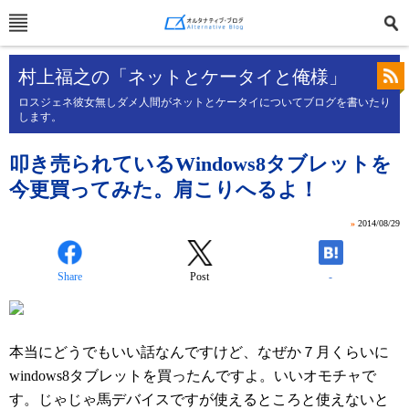
村上福之の「ネットとケータイと俺様」
ロスジェネ彼女無しダメ人間がネットとケータイについてブログを書いたり
します。
叩き売られているWindows8タブレットを
今更買ってみた。肩こりへるよ！
»
2014/08/29
Share
Post
-
本当にどうでもいい話なんですけど、なぜか７月くらいに
windows8タブレットを買ったんですよ。いいオモチャで
す。じゃじゃ馬デバイスですが使えるところと使えないと