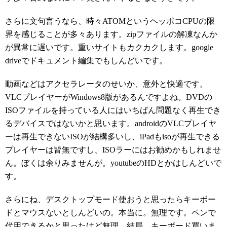
さらに文句言うなら、時々ATOMというヘッポコCPUの限
界を感じることが多々あります。zipファイルの解凍なんか
が異常に遅いです。重いサイトもカクカクします。google
driveでドキュメント編集でもしんどいです。
動画などはアクセラレータのせいか、意外と快適です。
VLCプレイヤーがWindows8版があるんですよね。DVDの
ISOファイルを持っている人にはいちばん問題なく再生でき
るデバイスではないかと思います。androidのVLCプレイヤ
ーは再生できないISOが結構多いし、iPadもisoが再生できる
プレイヤーは皆無ですし、ISOラーにはお勧めかもしれませ
ん。ぼくは余りみませんが。youtubeのHDとかはしんどいで
す。
さらにね、デスクトップモード使おうと思ったらキーボー
ドとマウスないとしんどいの。本当に。無理です。ペンで
代用できるかと思ったけど無理。結局、キーボード買いま