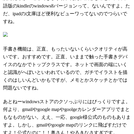
語版のkindleのwindows8バージョンって、ないんですよ。た
だ、ipadのi文庫ほど便利なビューワってないのでつらいで
すね。
手書き機能は、正直、もったいないくらいクオリティが高
いです。おすすめです。正直、いままで触った手書きデバ
イスのなかでトップクラスです。ネットで画面の端にいく
と認識がへぼいといわれているので、ガチでイラストを描
くのはしいんどいかもですが、メモとかスケッチとかでは
問題ないですね。
あとねーwindowsストアのクソっぷりにはびっくりですよ。
何より、gmailやgoogle mapやgoolgeカレンダーアプリでまと
もなものがない。ええ、一応、google様公式のものもありま
すよ。しかし、gmailやgoogle mapのリンクに飛ばすだけで
すよ！公式なのに！！奥さん！やるきなさすぎです。