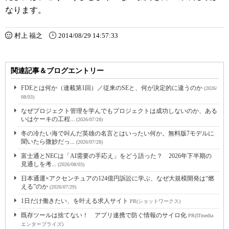
なります。
村上 福之
2014/08/29 14:57:33
関連記事＆ブログエントリー
FDEとは何か（連載第1回）／従来のSEと、何が決定的に違うのか
(2026/
08/03)
なぜプロジェクト管理を学んでもプロジェクトは成功しないのか、ある
いはケーキの工程...
(2026/07/28)
冬の冷たい海で叫んだ英雄の名言とはいったい何か。無料版7モデルに
聞いたら微妙だっ...
(2026/07/28)
富士通とNECは「AI需要の手応え」をどう語った？ 2026年下半期の
見通しを考...
(2026/08/03)
日本通運×アクセンチュアの124億円訴訟に学ぶ、なぜ大規模開発は“燃
える”のか
(2026/07/29)
1日だけ働きたい、を叶える求人サイト
PR(ショットワークス)
既存ツールは捨てない！ アプリ連携で防ぐ情報のサイロ化
PR(ITmedia
エンタープライズ)