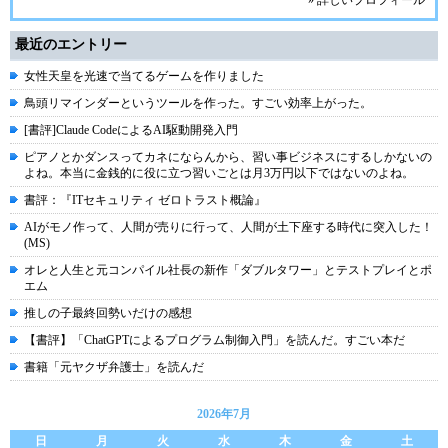
» 詳しいプロフィール
最近のエントリー
女性天皇を光速で当てるゲームを作りました
鳥頭リマインダーというツールを作った。すごい効率上がった。
[書評]Claude CodeによるAI駆動開発入門
ピアノとかダンスってカネにならんから、習い事ビジネスにするしかないの
よね。本当に金銭的に役に立つ習いごとは月3万円以下ではないのよね。
書評：『ITセキュリティ ゼロトラスト概論』
AIがモノ作って、人間が売りに行って、人間が土下座する時代に突入した！
(MS)
オレと人生と元コンパイル社長の新作「ダブルタワー」とテストプレイとポ
エム
推しの子最終回勢いだけの感想
【書評】「ChatGPTによるプログラム制御入門」を読んだ。すごい本だ
書籍「元ヤクザ弁護士」を読んだ
2026年7月
日
月
火
水
木
金
土