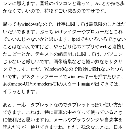
シンに思えます。普通のパソコンと違って、ACとか持ち歩
かなくていいので、荷物すごい減るので幸せです。
腐ってもwindowsなので、仕事に関しては最低限のことはだ
いたいできます。ぶっちゃけライターやブロガーだとこれ
でいいんじゃないかと思います。ipadでもいろいろできない
ことはないんですけど、やっぱり他のアプリやwebと連携し
たコピーとか、テキストの編集能力に関しては、パソコン
じゃないと厳しいです。画像編集なども軽い奴ならサクサ
クできます。ただ、Windows8なので微妙に慣れないとつら
いです。デスクトップモードでwindowsキーを押すたびに、
あのmetro-UIとかmodern-UIのスタート画面が出てきては、
イラっとします。
あと、一応、タブレットなのでタブレットっぽい使い方が
できます。これは、特に電車の中や立って使っているとき
に便利だと思いますね。メールやブラウジングや自炊本を
読んだりが一通りできますね。ただ、残念なことに、日本