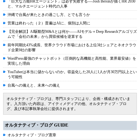
「巨大な万能HRエージェント」は必ず失敗する----Josh Bersinが描くHR 2030
と、マルチエージェント時代の人事
沖縄で台風が来たときの過ごし方、とでも言うか
営業は終わった（２）普遍はAIに、個別は人間に
【完全解説】AI駆動型M&Aとは何か――AIモデル＋Deep Researchアルゴリズ
ムで「会社の未来」から買収候補を逆算する
前年同期比43%成長、世界クラウド市場における上位3社シェアとネオクラウ
ド企業9社の影響
WordPress最強のチャットボット（圧倒的な高機能と高性能、業界最安値）を
実現した理由
YouTuberは本当に儲からないのか。収益化した20人に1人が月30万円以上とい
う可能性
台風への備えと、未来への備え
オルタナティブ・ブログは、専門スタッフにより、企画・構成されていま
す。入力頂いた内容は、アイティメディアの他、オルタナティブ・ブロ
グ、及び本記事執筆会社に提供されます。
オルタナティブ・ブログ GUIDE
オルタナティブ・ブログ憲章