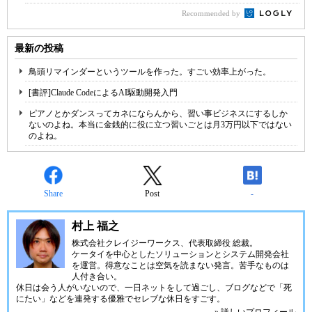
Recommended by
最新の投稿
鳥頭リマインダーというツールを作った。すごい効率上がった。
[書評]Claude CodeによるAI駆動開発入門
ピアノとかダンスってカネにならんから、習い事ビジネスにするしか
ないのよね。本当に金銭的に役に立つ習いごとは月3万円以下ではない
のよね。
Share
Post
-
村上 福之
株式会社クレイジーワークス、代表取締役 総裁。
ケータイを中心としたソリューションとシステム開発会社
を運営。得意なことは空気を読まない発言。苦手なものは
人付き合い。
休日は会う人がいないので、一日ネットをして過ごし、ブログなどで「死
にたい」などを連発する優雅でセレブな休日をすごす。