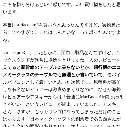
ころを切り分けるといい感じです。いい買い物をしたと思
います。
本当はsurface pro3を買おうと思ったんですけど、実物見た
ら、でかすぎて、これはしんどいなーって思ったんですよ
ね。
surface pro3。。。たしかに、面白い製品なんですけど、キ
ックスタンドが異常に場所をとりますね。人のレビューを
見てると
新幹線のテーブルに乗らないとか、飛行機のエコ
ノミークラスのテーブルでも無理とか書いていて
、モバイ
ルパソコンとして厳しいと思った次第です。原稿料が高そ
うな有名なレビュアーは激褒めまくりなのに、なぜか海外
レビュアーや
アスキーからは「普通にMacBook Air買ったほ
うがいい」
というレビューが続出していました。アスキー
さん、さすが、もうカワンゴになってしまっただけのこと
はあります。日本マイクロソフトの創業者である西さんが
作った会社の面影はありません。大人ってこわい。そんな