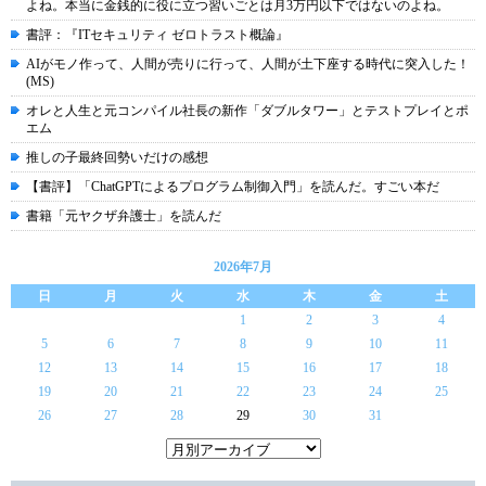
よね。本当に金銭的に役に立つ習いごとは月3万円以下ではないのよね。
書評：『ITセキュリティ ゼロトラスト概論』
AIがモノ作って、人間が売りに行って、人間が土下座する時代に突入した！
(MS)
オレと人生と元コンパイル社長の新作「ダブルタワー」とテストプレイとポ
エム
推しの子最終回勢いだけの感想
【書評】「ChatGPTによるプログラム制御入門」を読んだ。すごい本だ
書籍「元ヤクザ弁護士」を読んだ
2026年7月
日
月
火
水
木
金
土
1
2
3
4
5
6
7
8
9
10
11
12
13
14
15
16
17
18
19
20
21
22
23
24
25
26
27
28
29
30
31