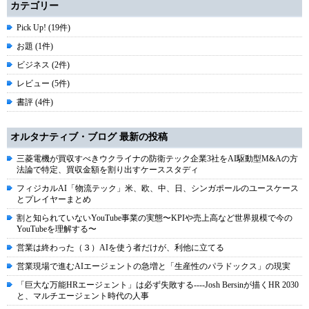
カテゴリー
Pick Up! (19件)
お題 (1件)
ビジネス (2件)
レビュー (5件)
書評 (4件)
オルタナティブ・ブログ 最新の投稿
三菱電機が買収すべきウクライナの防衛テック企業3社をAI駆動型M&Aの方
法論で特定、買収金額を割り出すケーススタディ
フィジカルAI「物流テック」米、欧、中、日、シンガポールのユースケース
とプレイヤーまとめ
割と知られていないYouTube事業の実態〜KPIや売上高など世界規模で今の
YouTubeを理解する〜
営業は終わった（３）AIを使う者だけが、利他に立てる
営業現場で進むAIエージェントの急増と「生産性のパラドックス」の現実
「巨大な万能HRエージェント」は必ず失敗する----Josh Bersinが描くHR 2030
と、マルチエージェント時代の人事