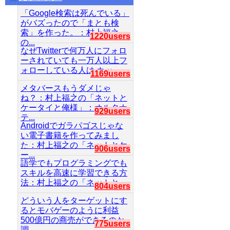
「Google検索は死んでいる」
がバズったので「まとも検
索」を作った。：村上福之
1220users
の...
なぜTwitterで何万人にフォロ
ーされていても一万人以上フ
ォローしている人は カッ...
1169users
メタバースもうダメじゃ
ね？：村上福之の「ネットと
ケータイと俺様」：オルタナ
929users
テ...
Androidでガラパゴスじゃな
い電子書籍を作ってみまし
た：村上福之の「ネットとケ
906users
ー...
語学でもプログラミングでも
スキルを高速に学習できる方
法：村上福之の「ネットと...
804users
どういう人をターゲットにす
るとモバゲーのように利益
500億円の商売ができるのか
775users
調...