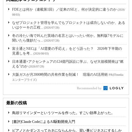
FDEとは何か（連載第1回）／従来のSEと、何が決定的に違うのか
(2026/
08/03)
なぜプロジェクト管理を学んでもプロジェクトは成功しないのか、ある
いはケーキの工程...
(2026/07/28)
冬の冷たい海で叫んだ英雄の名言とはいったい何か。無料版7モデルに
聞いたら微妙だっ...
(2026/07/28)
富士通とNECは「AI需要の手応え」をどう語った？ 2026年下半期の
見通しを考...
(2026/08/03)
日本通運×アクセンチュアの124億円訴訟に学ぶ、なぜ大規模開発は“燃
える”のか
(2026/07/29)
大阪ガスが月2000時間の共有作業を削減！ 現場のAI活用術
PR(ITmedia
エンタープライズ)
Recommended by
最新の投稿
鳥頭リマインダーというツールを作った。すごい効率上がった。
[書評]Claude CodeによるAI駆動開発入門
ピアノとかダンスってカネにならんから、習い事ビジネスにするしか