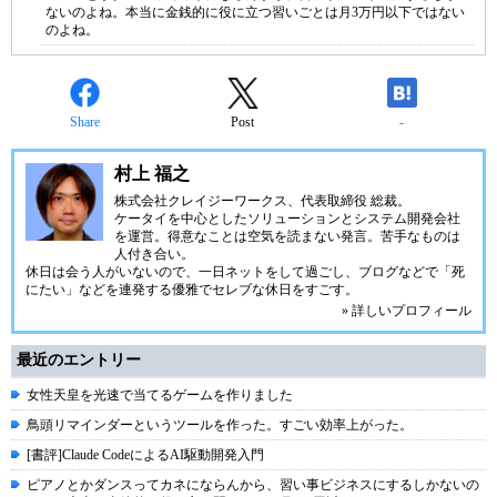
ないのよね。本当に金銭的に役に立つ習いごとは月3万円以下ではない
のよね。
Share
Post
-
村上 福之
株式会社クレイジーワークス、代表取締役 総裁。
ケータイを中心としたソリューションとシステム開発会社
を運営。得意なことは空気を読まない発言。苦手なものは
人付き合い。
休日は会う人がいないので、一日ネットをして過ごし、ブログなどで「死
にたい」などを連発する優雅でセレブな休日をすごす。
» 詳しいプロフィール
最近のエントリー
女性天皇を光速で当てるゲームを作りました
鳥頭リマインダーというツールを作った。すごい効率上がった。
[書評]Claude CodeによるAI駆動開発入門
ピアノとかダンスってカネにならんから、習い事ビジネスにするしかないの