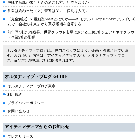
沖縄で台風が来たときの過ごし方、とでも言うか
営業は終わった（２）普遍はAIに、個別は人間に
【完全解説】AI駆動型M&Aとは何か――AIモデル＋Deep Researchアルゴリズ
ムで「会社の未来」から買収候補を逆算する
前年同期比43%成長、世界クラウド市場における上位3社シェアとネオクラウ
ド企業9社の影響
オルタナティブ・ブログは、専門スタッフにより、企画・構成されていま
す。入力頂いた内容は、アイティメディアの他、オルタナティブ・ブロ
グ、及び本記事執筆会社に提供されます。
オルタナティブ・ブログ GUIDE
オルタナティブ・ブログ憲章
利用規約
プライバシーポリシー
お問い合わせ
アイティメディアからのお知らせ
プレスリリース