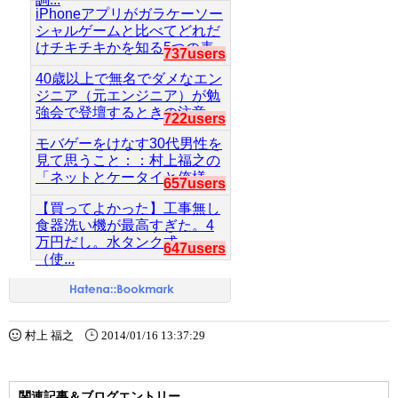
iPhoneアプリがガラケーソー
シャルゲームと比べてどれだ
けチキチキかを知る5つの表...
737users
40歳以上で無名でダメなエン
ジニア（元エンジニア）が勉
強会で登壇するときの注意...
722users
モバゲーをけなす30代男性を
見て思うこと：：村上福之の
「ネットとケータイと俺様...
657users
【買ってよかった】工事無し
食器洗い機が最高すぎた。4
万円だし。水タンク式。
647users
（使...
村上 福之
2014/01/16 13:37:29
関連記事＆ブログエントリー