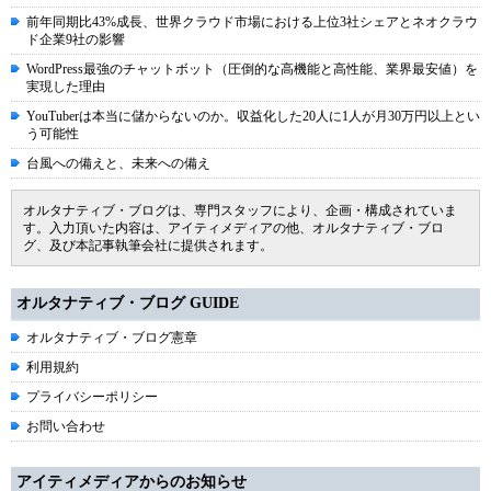
前年同期比43%成長、世界クラウド市場における上位3社シェアとネオクラウ
ド企業9社の影響
WordPress最強のチャットボット（圧倒的な高機能と高性能、業界最安値）を
実現した理由
YouTuberは本当に儲からないのか。収益化した20人に1人が月30万円以上とい
う可能性
台風への備えと、未来への備え
オルタナティブ・ブログは、専門スタッフにより、企画・構成されていま
す。入力頂いた内容は、アイティメディアの他、オルタナティブ・ブロ
グ、及び本記事執筆会社に提供されます。
オルタナティブ・ブログ GUIDE
オルタナティブ・ブログ憲章
利用規約
プライバシーポリシー
お問い合わせ
アイティメディアからのお知らせ