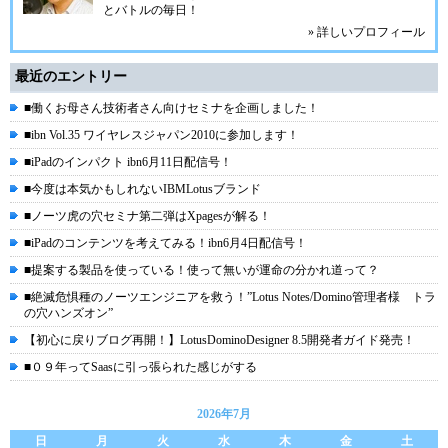
とバトルの毎日！
» 詳しいプロフィール
最近のエントリー
■働くお母さん技術者さん向けセミナを企画しました！
■ibn Vol.35 ワイヤレスジャパン2010に参加します！
■iPadのインパクト ibn6月11日配信号！
■今度は本気かもしれないIBMLotusブランド
■ノーツ虎の穴セミナ第二弾はXpagesが解る！
■iPadのコンテンツを考えてみる！ibn6月4日配信号！
■提案する製品を使っている！使って無いが運命の分かれ道って？
■絶滅危惧種のノーツエンジニアを救う！”Lotus Notes/Domino管理者様 トラ
の穴ハンズオン”
【初心に戻りブログ再開！】LotusDominoDesigner 8.5開発者ガイド発売！
■０９年ってSaasに引っ張られた感じがする
2026年7月
日
月
火
水
木
金
土