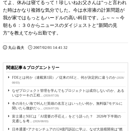
てよ、休みは寝てるって！珍しいねお父さんは”っと言われ
た時はかなり複雑な気分でした。今は水溶液の計算問題が
我が家ではもっともハードルの高い科目です。ふ～～～今
朝も６：３０からニュースのダイジェストと”新聞の見
方”を教えてから出勤です。
丸山 義夫
2007/02/01 14:41:32
関連記事＆ブログエントリー
FDEとは何か（連載第1回）／従来のSEと、何が決定的に違うのか
(2026/
08/03)
なぜプロジェクト管理を学んでもプロジェクトは成功しないのか、ある
いはケーキの工程...
(2026/07/28)
冬の冷たい海で叫んだ英雄の名言とはいったい何か。無料版7モデルに
聞いたら微妙だっ...
(2026/07/28)
富士通とNECは「AI需要の手応え」をどう語った？ 2026年下半期の
見通しを考...
(2026/08/03)
日本通運×アクセンチュアの124億円訴訟に学ぶ、なぜ大規模開発は“燃