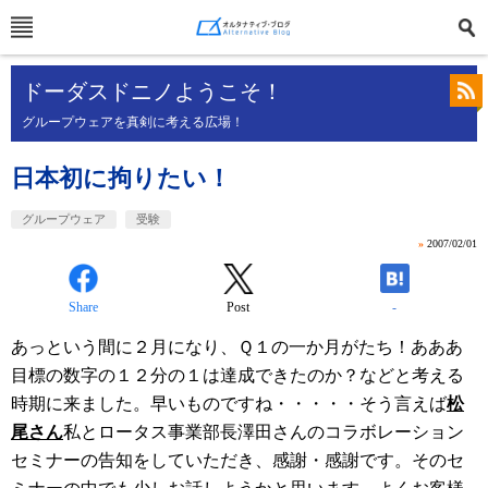
ドーダスドニノようこそ！
グループウェアを真剣に考える広場！
日本初に拘りたい！
グループウェア
受験
»
2007/02/01
Share
Post
-
あっという間に２月になり、Ｑ１の一か月がたち！あああ
目標の数字の１２分の１は達成できたのか？などと考える
時期に来ました。早いものですね・・・・・そう言えば
松
尾さん
私とロータス事業部長澤田さんのコラボレーション
セミナーの告知をしていただき、感謝・感謝です。そのセ