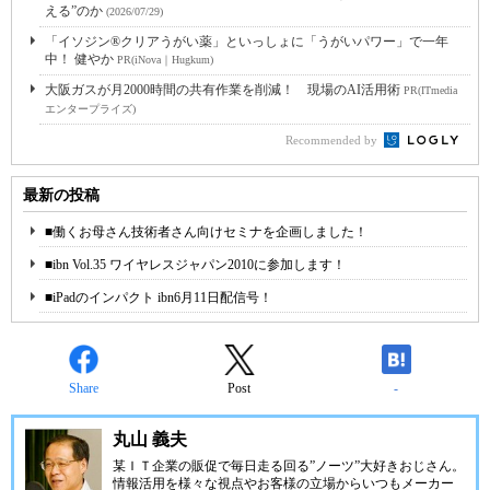
える”のか
(2026/07/29)
「イソジン®クリアうがい薬」といっしょに「うがいパワー」で一年
中！ 健やか
PR(iNova｜Hugkum)
大阪ガスが月2000時間の共有作業を削減！ 現場のAI活用術
PR(ITmedia
エンタープライズ)
Recommended by
最新の投稿
■働くお母さん技術者さん向けセミナを企画しました！
■ibn Vol.35 ワイヤレスジャパン2010に参加します！
■iPadのインパクト ibn6月11日配信号！
Share
Post
-
丸山 義夫
某ＩＴ企業の販促で毎日走る回る”ノーツ”大好きおじさん。
情報活用を様々な視点やお客様の立場からいつもメーカー