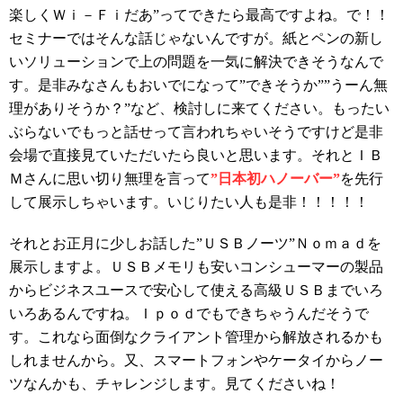
楽しくＷｉ－Ｆｉだあ”ってできたら最高ですよね。で！！
セミナーではそんな話じゃないんですが。紙とペンの新し
いソリューションで上の問題を一気に解決できそうなんで
す。是非みなさんもおいでになって”できそうか””うーん無
理がありそうか？”など、検討しに来てください。もったい
ぶらないでもっと話せって言われちゃいそうですけど是非
会場で直接見ていただいたら良いと思います。それとＩＢ
Ｍさんに思い切り無理を言って
”日本初ハノーバー”
を先行
して展示しちゃいます。いじりたい人も是非！！！！！
それとお正月に少しお話した”ＵＳＢノーツ”Ｎｏｍａｄを
展示しますよ。ＵＳＢメモリも安いコンシューマーの製品
からビジネスユースで安心して使える高級ＵＳＢまでいろ
いろあるんですね。Ｉｐｏｄでもできちゃうんだそうで
す。これなら面倒なクライアント管理から解放されるかも
しれませんから。又、スマートフォンやケータイからノー
ツなんかも、チャレンジします。見てくださいね！