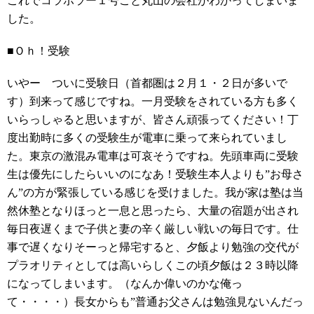
これでコラボラー１号こと丸山の会社がわかってしまいま
した。
■Ｏｈ！受験
いやー ついに受験日（首都圏は２月１・２日が多いで
す）到来って感じですね。一月受験をされている方も多く
いらっしゃると思いますが、皆さん頑張ってください！丁
度出勤時に多くの受験生が電車に乗って来られていまし
た。東京の激混み電車は可哀そうですね。先頭車両に受験
生は優先にしたらいいのになあ！受験生本人よりも”お母さ
ん”の方が緊張している感じを受けました。我が家は塾は当
然休塾となりほっと一息と思ったら、大量の宿題が出され
毎日夜遅くまで子供と妻の辛く厳しい戦いの毎日です。仕
事で遅くなりそーっと帰宅すると、夕飯より勉強の交代が
プラオリティとしては高いらしくこの頃夕飯は２３時以降
になってしまいます。（なんか偉いのかな俺っ
て・・・・）長女からも”普通お父さんは勉強見ないんだっ