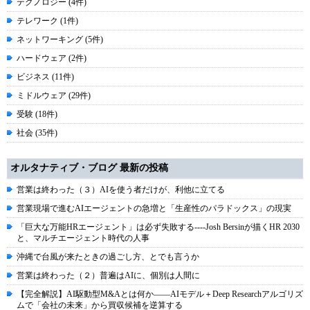
テクノロジー (4件)
テレワーク (1件)
ネットワーキング (5件)
ハードウェア (2件)
ビジネス (11件)
ミドルウェア (29件)
受験 (18件)
社会 (35件)
オルタナティブ・ブログ 最新の投稿
営業は終わった（３）AIを使う者だけが、利他に立てる
営業現場で進むAIエージェントの急増と「生産性のパラドックス」の現実
「巨大な万能HRエージェント」は必ず失敗する----Josh Bersinが描くHR 2030
と、マルチエージェント時代の人事
沖縄で台風が来たときの過ごし方、とでも言うか
営業は終わった（２）普遍はAIに、個別は人間に
【完全解説】AI駆動型M&Aとは何か――AIモデル＋Deep Researchアルゴリズ
ムで「会社の未来」から買収候補を逆算する