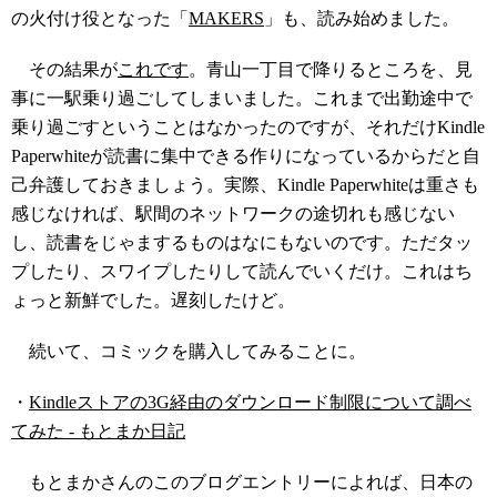
の火付け役となった「
MAKERS
」も、読み始めました。
その結果が
これです
。青山一丁目で降りるところを、見
事に一駅乗り過ごしてしまいました。これまで出勤途中で
乗り過ごすということはなかったのですが、それだけKindle
Paperwhiteが読書に集中できる作りになっているからだと自
己弁護しておきましょう。実際、Kindle Paperwhiteは重さも
感じなければ、駅間のネットワークの途切れも感じない
し、読書をじゃまするものはなにもないのです。ただタッ
プしたり、スワイプしたりして読んでいくだけ。これはち
ょっと新鮮でした。遅刻したけど。
続いて、コミックを購入してみることに。
・
Kindleストアの3G経由のダウンロード制限について調べ
てみた - もとまか日記
もとまかさんのこのブログエントリーによれば、日本の