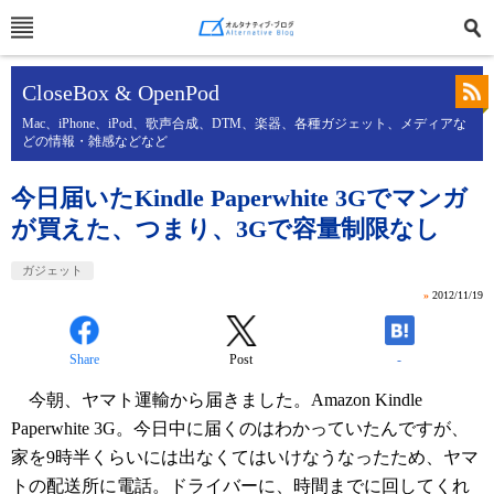
CloseBox & OpenPod
Mac、iPhone、iPod、歌声合成、DTM、楽器、各種ガジェット、メディアな
どの情報・雑感などなど
今日届いたKindle Paperwhite 3Gでマンガ
が買えた、つまり、3Gで容量制限なし
ガジェット
»
2012/11/19
Share
Post
-
今朝、ヤマト運輸から届きました。Amazon Kindle
Paperwhite 3G。今日中に届くのはわかっていたんですが、
家を9時半くらいには出なくてはいけなうなったため、ヤマ
トの配送所に電話。ドライバーに、時間までに回してくれ