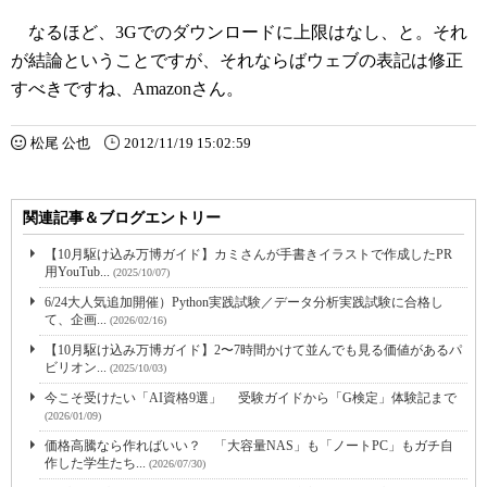
なるほど、3Gでのダウンロードに上限はなし、と。それ
が結論ということですが、それならばウェブの表記は修正
すべきですね、Amazonさん。
松尾 公也
2012/11/19 15:02:59
関連記事＆ブログエントリー
【10月駆け込み万博ガイド】カミさんが手書きイラストで作成したPR
用YouTub...
(2025/10/07)
6/24大人気追加開催）Python実践試験／データ分析実践試験に合格し
て、企画...
(2026/02/16)
【10月駆け込み万博ガイド】2〜7時間かけて並んでも見る価値があるパ
ビリオン...
(2025/10/03)
今こそ受けたい「AI資格9選」 受験ガイドから「G検定」体験記まで
(2026/01/09)
価格高騰なら作ればいい？ 「大容量NAS」も「ノートPC」もガチ自
作した学生たち...
(2026/07/30)