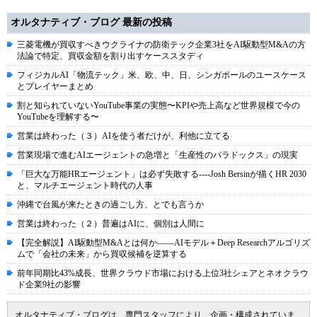
オルタナティブ・ブログ 最新の投稿
三菱電機が買収すべきウクライナの防衛テック企業3社をAI駆動型M&Aの方
法論で特定、買収金額を割り出すケーススタディ
フィジカルAI「物流テック」米、欧、中、日、シンガポールのユースケース
とプレイヤーまとめ
割と知られていないYouTube事業の実態〜KPIや売上高など世界規模で今の
YouTubeを理解する〜
営業は終わった（３）AIを使う者だけが、利他に立てる
営業現場で進むAIエージェントの急増と「生産性のパラドックス」の現実
「巨大な万能HRエージェント」は必ず失敗する----Josh Bersinが描くHR 2030
と、マルチエージェント時代の人事
沖縄で台風が来たときの過ごし方、とでも言うか
営業は終わった（２）普遍はAIに、個別は人間に
【完全解説】AI駆動型M&Aとは何か――AIモデル＋Deep Researchアルゴリズ
ムで「会社の未来」から買収候補を逆算する
前年同期比43%成長、世界クラウド市場における上位3社シェアとネオクラウ
ド企業9社の影響
オルタナティブ・ブログは、専門スタッフにより、企画・構成されていま