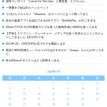
追悼コンサート「Concert for Tori-chan」と妻音源「とりちゃん」
一筆書きで結ばれたペンとベッド
てのひらメロトロン「Manetron」がスーパーになって帰ってきた
自分の楽器アプリを設計できるiOSアプリ「MobMuPlat」がすごすぎる
iPhoneでiVOCALOID蒼姫ラピスを使った動画作成にMMDを使ってみる
【予告】クリプトン・フューチャー・メディアの佐々木渉さんにインタビュ
ーしてきました【KAITO V3】
2013年1月、ONETOPI公式ブログを開設します
英語V3時代到来か――ケルトのそばかすボカロ「Avanna」ちゃんがやってき
た
冬のiPhoneギタリストはどう防寒すべきか
2026年7月
日
月
火
水
木
金
土
1
2
3
4
5
6
7
8
9
10
11
12
13
14
15
16
17
18
19
20
21
22
23
24
25
26
27
28
29
30
31