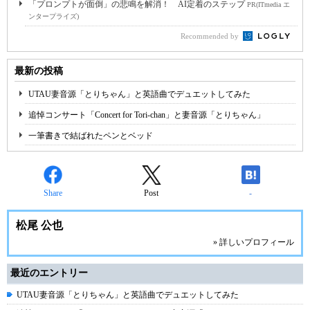
「プロンプトが面倒」の悲鳴を解消！ AI定着のステップ
PR(ITmedia エ
ンタープライズ)
Recommended by
最新の投稿
UTAU妻音源「とりちゃん」と英語曲でデュエットしてみた
追悼コンサート「Concert for Tori-chan」と妻音源「とりちゃん」
一筆書きで結ばれたペンとベッド
Share
Post
-
松尾 公也
» 詳しいプロフィール
最近のエントリー
UTAU妻音源「とりちゃん」と英語曲でデュエットしてみた