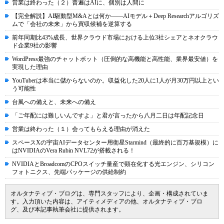
営業は終わった（２）普遍はAIに、個別は人間に
【完全解説】AI駆動型M&Aとは何か――AIモデル＋Deep Researchアルゴリズ
ムで「会社の未来」から買収候補を逆算する
前年同期比43%成長、世界クラウド市場における上位3社シェアとネオクラウ
ド企業9社の影響
WordPress最強のチャットボット（圧倒的な高機能と高性能、業界最安値）を
実現した理由
YouTuberは本当に儲からないのか。収益化した20人に1人が月30万円以上とい
う可能性
台風への備えと、未来への備え
「ご年配には難しいんですよ」と君が言ったから八月二日は年配記念日
営業は終わった（１）会ってもらえる理由が消えた
スペースXの宇宙AIデータセンター用衛星Starmind（最終的に百万基規模）に
はNVIDIAのVera Rubin NVL72が搭載される！
NVIDIAとBroadcomのCPOスイッチ量産で顕在化する光エンジン、シリコン
フォトニクス、先端パッケージの供給制約
オルタナティブ・ブログは、専門スタッフにより、企画・構成されていま
す。入力頂いた内容は、アイティメディアの他、オルタナティブ・ブロ
グ、及び本記事執筆会社に提供されます。