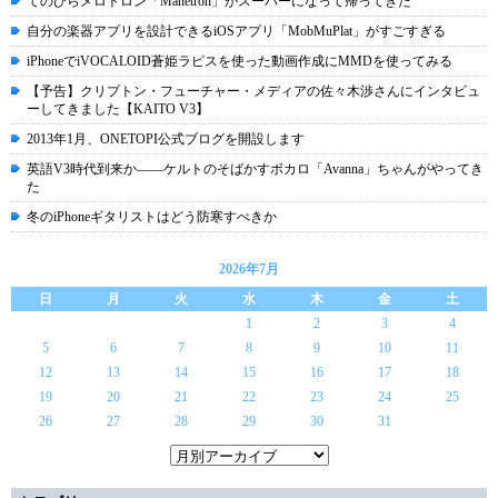
てのひらメロトロン「Manetron」がスーパーになって帰ってきた
自分の楽器アプリを設計できるiOSアプリ「MobMuPlat」がすごすぎる
iPhoneでiVOCALOID蒼姫ラピスを使った動画作成にMMDを使ってみる
【予告】クリプトン・フューチャー・メディアの佐々木渉さんにインタビュ
ーしてきました【KAITO V3】
2013年1月、ONETOPI公式ブログを開設します
英語V3時代到来か――ケルトのそばかすボカロ「Avanna」ちゃんがやってき
た
冬のiPhoneギタリストはどう防寒すべきか
2026年7月
日
月
火
水
木
金
土
1
2
3
4
5
6
7
8
9
10
11
12
13
14
15
16
17
18
19
20
21
22
23
24
25
26
27
28
29
30
31