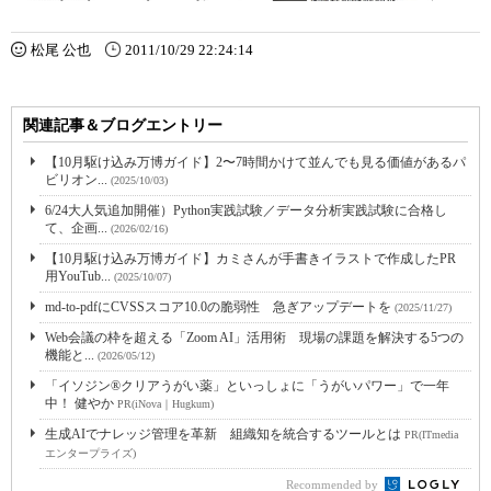
松尾 公也
2011/10/29 22:24:14
関連記事＆ブログエントリー
【10月駆け込み万博ガイド】2〜7時間かけて並んでも見る価値があるパ
ビリオン...
(2025/10/03)
6/24大人気追加開催）Python実践試験／データ分析実践試験に合格し
て、企画...
(2026/02/16)
【10月駆け込み万博ガイド】カミさんが手書きイラストで作成したPR
用YouTub...
(2025/10/07)
md-to-pdfにCVSSスコア10.0の脆弱性 急ぎアップデートを
(2025/11/27)
Web会議の枠を超える「Zoom AI」活用術 現場の課題を解決する5つの
機能と...
(2026/05/12)
「イソジン®クリアうがい薬」といっしょに「うがいパワー」で一年
中！ 健やか
PR(iNova｜Hugkum)
生成AIでナレッジ管理を革新 組織知を統合するツールとは
PR(ITmedia
エンタープライズ)
Recommended by