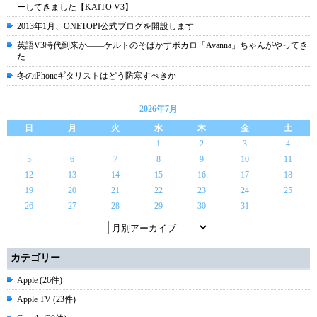
ーしてきました【KAITO V3】
2013年1月、ONETOPI公式ブログを開設します
英語V3時代到来か――ケルトのそばかすボカロ「Avanna」ちゃんがやってき
た
冬のiPhoneギタリストはどう防寒すべきか
2026年7月
日
月
火
水
木
金
土
1
2
3
4
5
6
7
8
9
10
11
12
13
14
15
16
17
18
19
20
21
22
23
24
25
26
27
28
29
30
31
カテゴリー
Apple (26件)
Apple TV (23件)