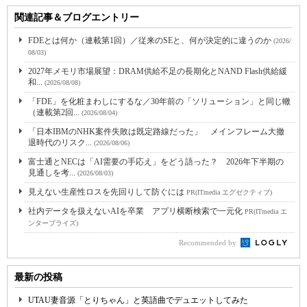
関連記事＆ブログエントリー
FDEとは何か（連載第1回）／従来のSEと、何が決定的に違うのか
(2026/
08/03)
2027年メモリ市場展望：DRAM供給不足の長期化とNAND Flash供給緩
和...
(2026/08/08)
「FDE」を化粧まわしにするな／30年前の「ソリューション」と同じ轍
（連載第2回...
(2026/08/04)
「日本IBMのNHK案件失敗は既定路線だった」 メインフレーム大撤
退時代のリスク...
(2026/08/06)
富士通とNECは「AI需要の手応え」をどう語った？ 2026年下半期の
見通しを考...
(2026/08/03)
見えない生産性ロスを先回りして防ぐには
PR(ITmedia エグゼクティブ)
社内データを扱えないAIを卒業 アプリ横断検索で一元化
PR(ITmedia エ
ンタープライズ)
Recommended by
最新の投稿
UTAU妻音源「とりちゃん」と英語曲でデュエットしてみた