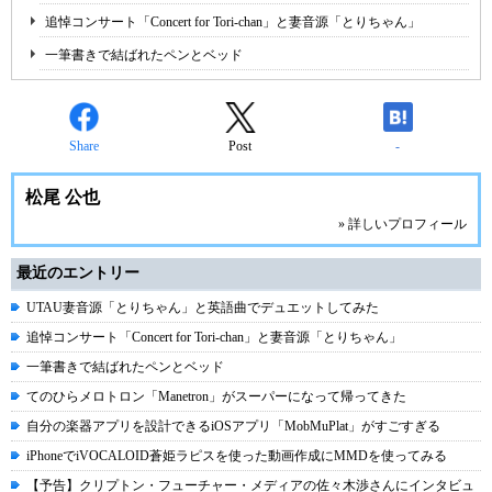
追悼コンサート「Concert for Tori-chan」と妻音源「とりちゃん」
一筆書きで結ばれたペンとベッド
Share
Post
-
松尾 公也
» 詳しいプロフィール
最近のエントリー
UTAU妻音源「とりちゃん」と英語曲でデュエットしてみた
追悼コンサート「Concert for Tori-chan」と妻音源「とりちゃん」
一筆書きで結ばれたペンとベッド
てのひらメロトロン「Manetron」がスーパーになって帰ってきた
自分の楽器アプリを設計できるiOSアプリ「MobMuPlat」がすごすぎる
iPhoneでiVOCALOID蒼姫ラピスを使った動画作成にMMDを使ってみる
【予告】クリプトン・フューチャー・メディアの佐々木渉さんにインタビュ