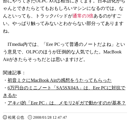
部にやってきたOLPC XOは相当にきてます。日本語化がち
ゃんとできたらとてもおもしろいマシンになるのでは。な
んといっても、トラックパッドが
通常の3倍
あるのがすご
い。やっぱり触ってみないとわからない部分ってあります
ね。
ITmedia内では、「Eee PCって普通のノートだよね」とい
う意見で、OLPCのほうが圧倒的な人気でした。MacBook
Airがきたらそっちだとは思いますけど。
関連記事：
・
初音ミクにMacBook Airの感想をうたってもらった
・
6万円台のミニノート「SA5SX04A」は、Eee PCに対抗で
きるか
・
アキバ的「Eee PC」は、メモリ2ギガで動かすのが基本？
松尾 公也
2008/01/28 12:47:47