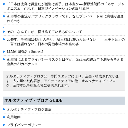
「日本は改良は得意だが創造は苦手」は本当か----新原浩朗氏の「ネオ・ジャ
ポニズム」が示す、日本型イノベーションの設計原理
AI市場の主流がパブリッククラウドでも、なぜプライベートAIに商機が生ま
れるのか
その「なんて」が、切り捨てているものについて
2040年、事務職は437万人余り、AI人材は339万人足りない----「人手不足」の
一言では語れない、日本の労働市場の本当の姿
LLMの固有名：Sonnet 5
AI推論によるプライバシーリスクとは何か、Gartnerの2029年予測から考える
企業のAIガバナンス
オルタナティブ・ブログは、専門スタッフにより、企画・構成されていま
す。入力頂いた内容は、アイティメディアの他、オルタナティブ・ブロ
グ、及び本記事執筆会社に提供されます。
オルタナティブ・ブログ GUIDE
オルタナティブ・ブログ憲章
利用規約
プライバシーポリシー