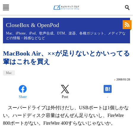
CloseBox & OpenPod
Mac、iPhone、iPod、歌声合成、DTM、楽器、各種ガジェット、メディアな
どの情報・雑感などなど
MacBook Air、××が足りないとかいってる
輩はこれを買え
Mac
»
2008/01/28
Share
Post
-
スーパードライブは外付けだし、USBポートは1個しかな
い。ハードディスク容量はぜんぜん足りないし、FireWire
800ポートがない。FireWire 400すらないじゃないか。