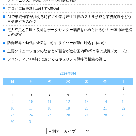
フォトニクス、先端パッケージの供給制約
ブログ毎日更新し続けて7,000日
AIで単純作業が消える時代に企業は若手社員のスキル形成と業務配置をどう
再構築するのか？
電力不足と住民の反対はデータセンター増設を止められるか？ 米国市場急拡
大の現実
防御限界の時代に企業はいかにサイバー攻撃に対処するのか
主要ソリューションの統合とAI融合が進む国内iPaaS市場の成長メカニズム
フロンティアAI時代におけるセキュリティ戦略再構築の視点
2026年8月
日
月
火
水
木
金
土
1
2
3
4
5
6
7
8
9
10
11
12
13
14
15
16
17
18
19
20
21
22
23
24
25
26
27
28
29
30
31