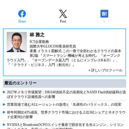
Share
Post
-
林 雅之
ICT企業勤務
国際大学GLOCOM客員研究員
著書
イラスト図解式 この一冊で全部わかるクラウドの基本
第2版
『スマートマシン 機械が考える時代』
『オープンク
ラウド入門』
、
『オープンデータ超入門 （ともにインプレスR＆D）』
、
『「クラウド・ビジネス」入門（創元社）』
» 詳しいプロフィール
最近のエントリー
2027年メモリ市場展望：DRAM供給不足の長期化とNAND Flash供給緩和が及
ぼすクラウド設備投資への影響
営業現場で進むAIエージェントの急増と「生産性のパラドックス」の現実
前年同期比43%成長、世界クラウド市場における上位3社シェアとネオクラウ
ド企業9社の影響
NVIDIAとBroadcomのCPOスイッチ量産で顕在化する光エンジン、シリコン