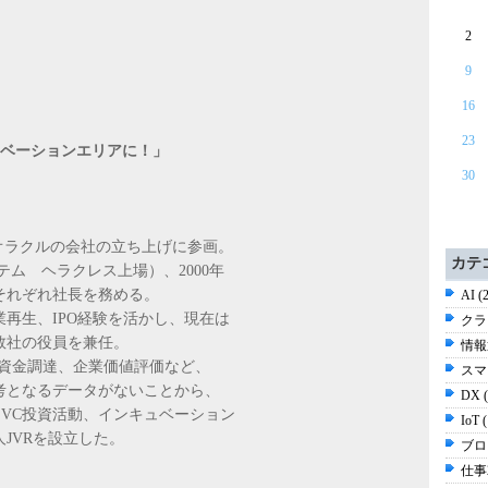
2
9
16
23
ノベーションエリアに！」
30
本オラクルの会社の立ち上げに参画。
カテ
テム ヘラクレス上場）、2000年
それぞれ社長を務める。
AI (
再生、IPO経験を活かし、現在は
クラ
数社の役員を兼任。
情報通
る資金調達、企業価値評価など、
スマ
考となるデータがないことから、
DX 
、VC投資活動、インキュベーション
IoT 
JVRを設立した。
ブログ
仕事2