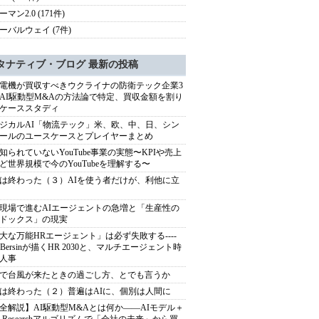
マン2.0 (171件)
ーバルウェイ (7件)
タナティブ・ブログ 最新の投稿
電機が買収すべきウクライナの防衛テック企業3
AI駆動型M&Aの方法論で特定、買収金額を割り
ケーススタディ
ジカルAI「物流テック」米、欧、中、日、シン
ールのユースケースとプレイヤーまとめ
知られていないYouTube事業の実態〜KPIや売上
ど世界規模で今のYouTubeを理解する〜
は終わった（３）AIを使う者だけが、利他に立
現場で進むAIエージェントの急増と「生産性の
ドックス」の現実
大な万能HRエージェント」は必ず失敗する----
sh Bersinが描くHR 2030と、マルチエージェント時
人事
で台風が来たときの過ごし方、とでも言うか
は終わった（２）普遍はAIに、個別は人間に
全解説】AI駆動型M&Aとは何か――AIモデル＋