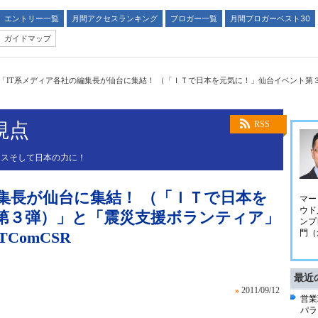
エントリー一覧
月間アクセスランキング
ブロガー一覧
月間ブロガーベスト30
ガイドマップ
「IT系メディア各社の編集長が仙台に集結！ （「ＩＴで日本を元気に！」仙台イベント第
視点
RSS
ネスそして日本の力に！
集長が仙台に集結！ （「ＩＴで日本を
マー
ウド
第３弾）」と「震災支援ボランティア」
ンプ
門（
ComCSR
最近
»
2011/09/12
営業
パラ