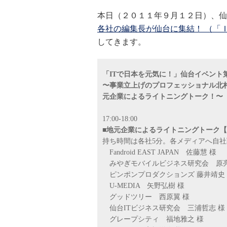
本日（２０１１年９月１２日）、仙
各社の編集長が仙台に集結！ （「
してきます。
「ITで日本を元気に！」仙台イベント
〜事業立上げのプロフェッショナル北
元企業によるライトニングトーク！〜
17:00-18:00
■地元企業によるライトニングトーク
持ち時間は各社5分。各メディアへ自
Fandroid EAST JAPAN 佐藤慧 様
みやぎモバイルビジネス研究会 原亮
ピンポンプロダクションズ 藤井靖史
U-MEDIA 矢野弘樹 様
グッドツリー 西原翼 様
仙台ITビジネス研究会 三浦哲志 様
グレープシティ 福地雅之 様