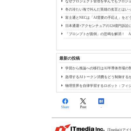
なぜプロジェクト管理を学んでもプロジェ
冬の冷たい海で叫んだ英雄の名言とはいっ
富士通とNECは「AI需要の手応え」をどう
日本通運×アクセンチュアの124億円訴訟
「プロンプトが面倒」の悲鳴を解消！ A
最新の投稿
学習から推論への移行はAI半導体市場の
急増するAIトークン消費をどう制御する
物理世界を自律学習するロボット：フィジ
Share
Post
-
ITmedia