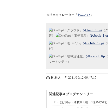
※担当キュレーター「
わんとぴ
」
@cloud_1topi
（
策）
@ebook_1to
@mobile_1topi
（
ビ）
@localict_1tp
（
マートシティ）
林 雅之
2011/09/12 06:47:15
関連記事＆ブログエントリー
FDEとは何か（連載第1回）／従来のSE