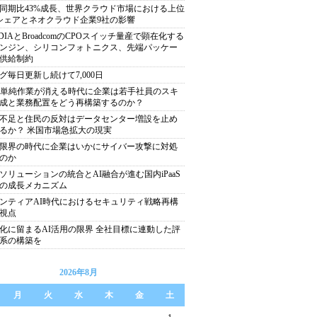
同期比43%成長、世界クラウド市場における上位
シェアとネオクラウド企業9社の影響
IDIAとBroadcomのCPOスイッチ量産で顕在化する
ンジン、シリコンフォトニクス、先端パッケー
供給制約
グ毎日更新し続けて7,000日
で単純作業が消える時代に企業は若手社員のスキ
成と業務配置をどう再構築するのか？
不足と住民の反対はデータセンター増設を止め
るか？ 米国市場急拡大の現実
限界の時代に企業はいかにサイバー攻撃に対処
のか
ソリューションの統合とAI融合が進む国内iPaaS
の成長メカニズム
ンティアAI時代におけるセキュリティ戦略再構
視点
化に留まるAI活用の限界 全社目標に連動した評
系の構築を
2026年8月
月
火
水
木
金
土