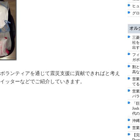
ヒュー
グロ
オル
三菱
社を
出す
フィ
ガポ
割と
高な
ボランティアを通じて震災支援に貢献できればと考え
営業
イッターなどでご紹介していきます。
てる
営業
パラ
「巨
Jo
代の
沖縄
営業
【完