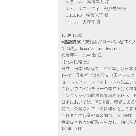
ソラコム 高橋洋人 様
エム・エス・アイ 宍戸秀雄 様
CHEERS 後藤光正 様
ココム 男澤亨 様
18:00-18:45
■基調講演「東北をグローバルなITイ
NPO法人 Japan Venture Research
代表理事 北村 彰 氏
【北村氏略歴】
日立、日本IBM経て、1991年より日
1994年 日本グプタを設立（現イーシス
セールスフォースドットコムを設立、
これまでのベンチャー企業立上げや事業
サンブリッジの取締役を務める傍ら、
日本においては、VC投資、増資によ
提供・公開されている情報が乏しく参
これまでの起業や資金調達、IPO経験
事業など数々の経験を生かし、NPO法人
18:50-20:00