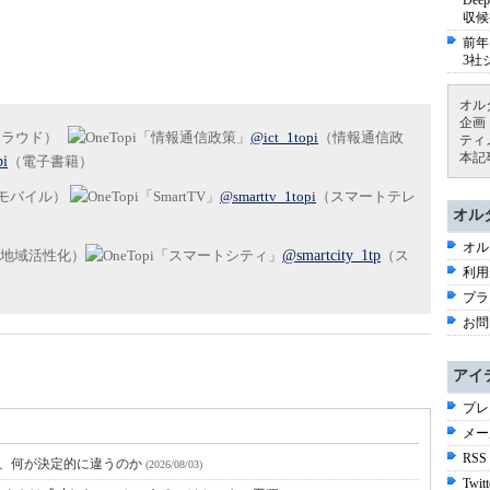
De
収候
前年
3社
オル
企画
クラウド）
@ict_1topi
（情報通信政
ティ
本記
pi
（電子書籍）
モバイル）
@smarttv_1topi
（スマートテレ
オル
オル
地域活性化）
@smartcity_1tp
（ス
利用
プラ
お問
アイ
プレ
メー
RSS
と、何が決定的に違うのか
(2026/08/03)
Twitt