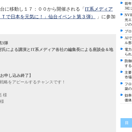
前年
3社
台に移動し１７：００から開催される「
IT系メディア
NV
ＩＴで日本を元気に！」仙台イベント第３弾）
」に参加
光エ
ジの
ブロ
AI
ル形
第3弾
村氏による講演とIT系メディア各社の編集長による座談会＆地
電力
られ
防御
する
主要
【お申し込み終了】
市場
社戦略をアピールするチャンスです！
フロ
築の
 様
効率
価体
 様
日