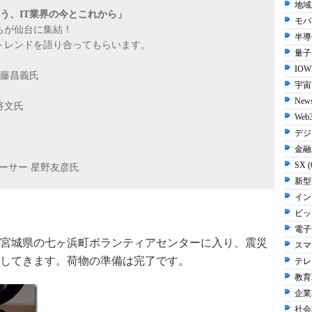
地域2
あう、IT業界の今とこれから」
モバイ
ちが仙台に集結！
半導体
トレンドを語り合ってもらいます。
量子 
IOW
斎藤昌義氏
宇宙 
New
森将文氏
Web3
デジ
金融2
SX 
ーサー 星野友彦氏
新型
イン
ビッ
電子書
宮城県の七ヶ浜町ボランティアセンターに入り、震災
スマ
してきます。荷物の準備は完了です。
テレビ
教育2
企業2
社会2