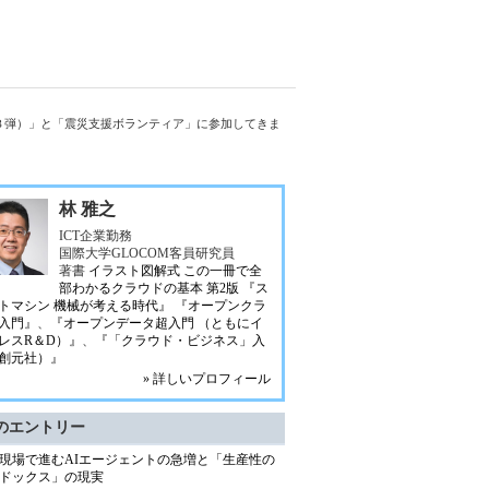
３弾）」と「震災支援ボランティア」に参加してきま
林 雅之
ICT企業勤務
国際大学GLOCOM客員研究員
著書
イラスト図解式 この一冊で全
部わかるクラウドの基本 第2版
『ス
トマシン 機械が考える時代』
『オープンクラ
入門』
、
『オープンデータ超入門 （ともにイ
レスR＆D）』
、
『「クラウド・ビジネス」入
創元社）』
» 詳しいプロフィール
のエントリー
現場で進むAIエージェントの急増と「生産性の
ドックス」の現実