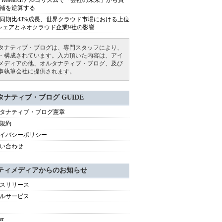
ep Researchアルゴリズムで「会社の未来」から買
補を逆算する
同期比43%成長、世界クラウド市場における上位
シェアとネオクラウド企業9社の影響
タナティブ・ブログは、専門スタッフにより、
・構成されています。入力頂いた内容は、アイ
メディアの他、オルタナティブ・ブログ、及び
事執筆会社に提供されます。
タナティブ・ブログ GUIDE
タナティブ・ブログ憲章
規約
イバシーポリシー
い合わせ
ティメディアからのお知らせ
スリリース
ルサービス
er