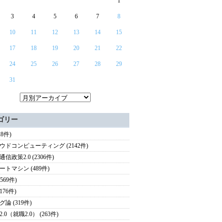
1
3
4
5
6
7
8
10
11
12
13
14
15
17
18
19
20
21
22
24
25
26
27
28
29
31
ゴリー
28件)
ウドコンピューティング (2142件)
信政策2.0 (2306件)
ートマシン (489件)
(569件)
(176件)
論 (319件)
.0（就職2.0） (263件)