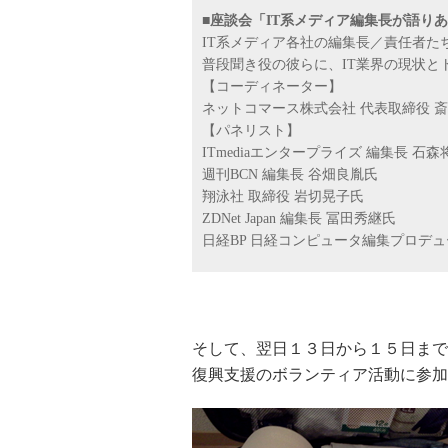
■座談会「IT系メディア編集長が語り
IT系メディア各社の編集長／責任者た
普段聞き役の彼らに、IT業界の現状と
【コーディネーター】
ネットコマース株式会社 代表取締役 
【パネリスト】
ITmediaエンタープライズ 編集長 石
週刊BCN 編集長 谷畑良胤氏
翔泳社 取締役 岩切晃子氏
ZDNet Japan 編集長 冨田秀継氏
日経BP 日経コンピュータ編集プロデュ
そして、翌日１３日から１５日まで
復興支援のボランティア活動に参加