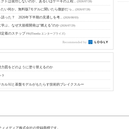
クトは成功しないのか、あるいはケーキの工程...
(2026/07/28)
たい何か。無料版7モデルに聞いたら微妙だっ...
(2026/07/28)
語った？ 2026年下半期の見通しを考...
(2026/08/03)
に学ぶ、なぜ大規模開発は“燃える”のか
(2026/07/29)
I定着のステップ
PR(ITmedia エンタープライズ)
Recommended by
勢力図をどのように塗り替えるのか
か？
カルAIと基盤モデルがもたらす技術的ブレイクスルー
はアイティメディア株式会社の登録商標です。