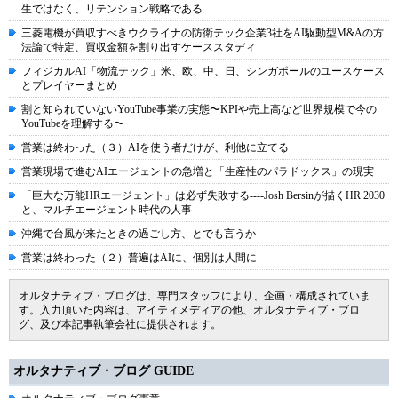
生ではなく、リテンション戦略である
三菱電機が買収すべきウクライナの防衛テック企業3社をAI駆動型M&Aの方
法論で特定、買収金額を割り出すケーススタディ
フィジカルAI「物流テック」米、欧、中、日、シンガポールのユースケース
とプレイヤーまとめ
割と知られていないYouTube事業の実態〜KPIや売上高など世界規模で今の
YouTubeを理解する〜
営業は終わった（３）AIを使う者だけが、利他に立てる
営業現場で進むAIエージェントの急増と「生産性のパラドックス」の現実
「巨大な万能HRエージェント」は必ず失敗する----Josh Bersinが描くHR 2030
と、マルチエージェント時代の人事
沖縄で台風が来たときの過ごし方、とでも言うか
営業は終わった（２）普遍はAIに、個別は人間に
オルタナティブ・ブログは、専門スタッフにより、企画・構成されていま
す。入力頂いた内容は、アイティメディアの他、オルタナティブ・ブロ
グ、及び本記事執筆会社に提供されます。
オルタナティブ・ブログ GUIDE