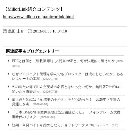
【MillorLink紹介コンテンツ】
http://www.allion.co.jp/mirrorlink.html
島田 圭介
2013/08/30 18:04:10
関連記事＆ブログエントリー
FDEとは何か（連載第1回）／従来のSEと、何が決定的に違うのか
(2026/
08/03)
なぜプロジェクト管理を学んでもプロジェクトは成功しないのか、ある
いはケーキの工程...
(2026/07/28)
冬の冷たい海で叫んだ英雄の名言とはいったい何か。無料版7モデルに
聞いたら微妙だっ...
(2026/07/28)
富士通とNECは「AI需要の手応え」をどう語った？ 2026年下半期の
見通しを考...
(2026/08/03)
「日本IBMのNHK案件失敗は既定路線だった」 メインフレーム大撤
退時代のリスク...
(2026/08/06)
短期・単発バイトを始めるならショットワークス
PR(ショットワークス)