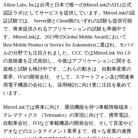
Allion Labs, Incは台湾と日本で唯一のMirrorLinkのATL(公式
認証ラボ)としてサービスを提供しています。MirrorLinkの認
証試験では、 Server側とClient側のいずれの試験も提供可能
で、将来提供されるアプリケーションの試験も準備中で
す。MirrorLinkは、2013年のGlobal Mobile Awardにおいて
Best Mobile Product or Service for Automotiveに選ばれ、モバイ
ルの分野でも注目されました。CCC ではMirrorLink Ver.1.0
の規格書を正式発効し、今後はアプリケーションに関する
規格と試験も検討中です。これらの動きは、自動車産業の
業界、IVIの開発会社、 そして、スマートフォン及び関連車
用電子機器の会社にも、採用検討に向け更に注目を集めて
います。
MirrorLinkでは将来に向け、
通信機能を持つ車載情報端末：
テレマティクス （Telematics）の実現に向けて、携帯電話、
自動車会社、IVIなど車載機器の開発会社、そして音楽やビ
デオなどのエンタテイメント業界まで、様々な産業の連携