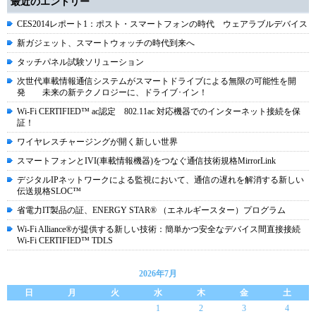
最近のエントリー
CES2014レポート1：ポスト・スマートフォンの時代 ウェアラブルデバイス
新ガジェット、スマートウォッチの時代到来へ
タッチパネル試験ソリューション
次世代車載情報通信システムがスマートドライブによる無限の可能性を開
発 未来の新テクノロジーに、ドライブ･イン！
Wi-Fi CERTIFIED™ ac認定 802.11ac 対応機器でのインターネット接続を保
証！
ワイヤレスチャージングが開く新しい世界
スマートフォンとIVI(車載情報機器)をつなぐ通信技術規格MirrorLink
デジタルIPネットワークによる監視において、通信の遅れを解消する新しい
伝送規格SLOC™
省電力IT製品の証、ENERGY STAR® （エネルギースター）プログラム
Wi-Fi Alliance®が提供する新しい技術：簡単かつ安全なデバイス間直接接続
Wi-Fi CERTIFIED™ TDLS
2026年7月
日
月
火
水
木
金
土
1
2
3
4