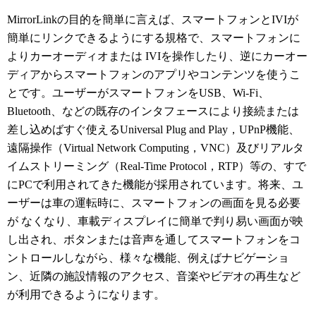
MirrorLinkの目的を簡単に言えば、スマートフォンとIVIが
簡単にリンクできるようにする規格で、スマートフォンに
よりカーオーディオまたは IVIを操作したり、逆にカーオー
ディアからスマートフォンのアプリやコンテンツを使うこ
とです。ユーザーがスマートフォンをUSB、Wi-Fi、
Bluetooth、などの既存のインタフェースにより接続または
差し込めばすぐ使えるUniversal Plug and Play，UPnP機能、
遠隔操作（Virtual Network Computing，VNC）及びリアルタ
イムストリーミング（Real-Time Protocol，RTP）等の、すで
にPCで利用されてきた機能が採用されています。将来、ユ
ーザーは車の運転時に、スマートフォンの画面を見る必要
が なくなり、車載ディスプレイに簡単で判り易い画面が映
し出され、ボタンまたは音声を通してスマートフォンをコ
ントロールしながら、様々な機能、例えばナビゲーショ
ン、近隣の施設情報のアクセス、音楽やビデオの再生など
が利用できるようになります。