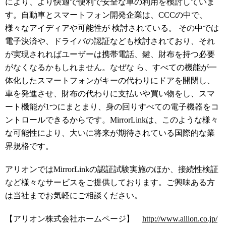
により、より快適で便利で安全な車の利用を検討していま
す。自動車とスマートフォン開発企業は、CCCの中で、
様々なアイディアや可能性が 検討されている。 その中では
電子決済や、ドライバの認証なども検討されており、それ
が実現されればユーザーは携帯電話、鍵、財布を持つ必要
がなくなるかもしれません。なぜな ら、すべての機能が一
体化したスマートフォンがキーの代わりにドアを開閉し、
車を発進させ、財布の代わりに支払いや買い物をし、スマ
ート機能が1つにまとまり、身の回りすべての電子機器をコ
ントロールできるからです。MirrorLinkは、このような様々
な可能性により、大いに将来が期待されている国際的な業
界規格です。
アリオンではMirrorLinkの認証試験実施のほか、接続性検証
など様々なサービスをご提供しております。ご興味ある方
は当社までお気軽にご相談ください。
【アリオン株式会社ホームページ】
http://www.allion.co.jp/