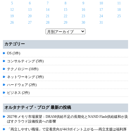
5
6
7
8
9
10
11
12
13
14
15
16
17
18
19
20
21
22
23
24
25
26
27
28
29
30
31
カテゴリー
OS (3件)
コンサルティング (5件)
テクノロジー (16件)
ネットワーキング (3件)
ハードウェア (2件)
ビジネス (2件)
オルタナティブ・ブログ 最新の投稿
2027年メモリ市場展望：DRAM供給不足の長期化とNAND Flash供給緩和が及
ぼすクラウド設備投資への影響
「両立しやすい職場」で定着意向が44.9ポイント上がる----両立支援は福利厚