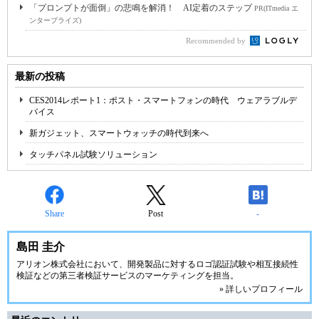
「プロンプトが面倒」の悲鳴を解消！ AI定着のステップ
PR(ITmedia エ
ンタープライズ)
Recommended by
最新の投稿
CES2014レポート1：ポスト・スマートフォンの時代 ウェアラブルデ
バイス
新ガジェット、スマートウォッチの時代到来へ
タッチパネル試験ソリューション
Share
Post
-
島田 圭介
アリオン株式会社
において、開発製品に対するロゴ認証試験や相互接続性
検証などの第三者検証サービスのマーケティングを担当。
» 詳しいプロフィール