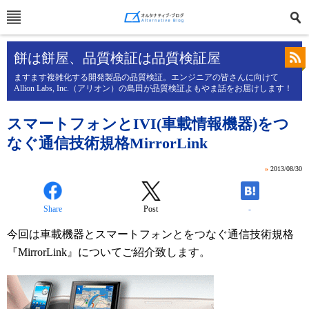
餅は餅屋、品質検証は品質検証屋
ますます複雑化する開発製品の品質検証。エンジニアの皆さんに向けて
Allion Labs, Inc.（アリオン）の島田が品質検証よもやま話をお届けします！
スマートフォンとIVI(車載情報機器)をつ
なぐ通信技術規格MirrorLink
»
2013/08/30
Share
Post
-
今回は車載機器とスマートフォンとをつなぐ通信技術規格
『MirrorLink』についてご紹介致します。