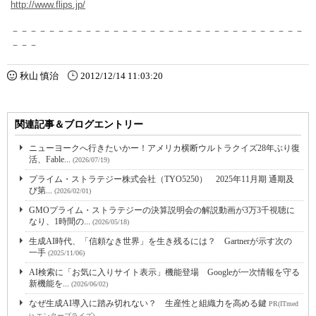
http://www.flips.jp/
－－－－－－－－－－－－－－－－－－－－－－－－－－－－－－－－
－－－
秋山 慎治
2012/12/14 11:03:20
関連記事＆ブログエントリー
ニューヨークへ行きたいかー！アメリカ横断ウルトラクイズ28年ぶり復
活、Fable...
(2026/07/19)
プライム・ストラテジー株式会社（TYO5250） 2025年11月期 通期及
び第...
(2026/02/01)
GMOプライム・ストラテジーの決算説明会の解説動画が3万3千視聴に
なり、1時間の...
(2026/05/18)
生成AI時代、「信頼なき世界」を生き残るには？ Gartnerが示す次の
一手
(2025/11/06)
AI検索に「お気に入りサイト表示」機能登場 Googleが一次情報を守る
新機能を...
(2026/06/02)
なぜ生成AI導入に踏み切れない？ 生産性と組織力を高める鍵
PR(ITmed
ia エンタープライズ)