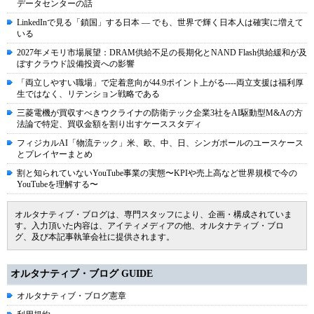
データセンターの話
LinkedInで見る「鎖国」する日本 ― でも、世界で輝く日本人は確実に増えて
いる
2027年メモリ市場展望：DRAM供給不足の長期化とNAND Flash供給緩和が及
ぼすクラウド設備投資への影響
「両立しやすい職場」で定着意向が44.9ポイント上がる----両立支援は福利厚
生ではなく、リテンション戦略である
三菱電機が買収すべきウクライナの防衛テック企業3社をAI駆動型M&Aの方
法論で特定、買収金額を割り出すケーススタディ
フィジカルAI「物流テック」米、欧、中、日、シンガポールのユースケース
とプレイヤーまとめ
割と知られていないYouTube事業の実態〜KPIや売上高など世界規模で今の
YouTubeを理解する〜
オルタナティブ・ブログは、専門スタッフにより、企画・構成されていま
す。入力頂いた内容は、アイティメディアの他、オルタナティブ・ブロ
グ、及び本記事執筆会社に提供されます。
オルタナティブ・ブログ GUIDE
オルタナティブ・ブログ憲章