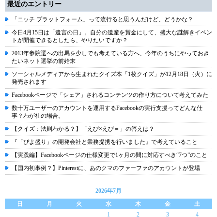
最近のエントリー
「ニッチ プラットフォーム」って流行ると思うんだけど、どうかな？
今日4月15日は「遺言の日」。自分の遺産を賞金にして、盛大な謎解きイベン
トが開催できるとしたら、やりたいですか？
2013年参院選への出馬を少しでも考えている方へ、今年のうちにやっておき
たいネット選挙の前始末
ソーシャルメディアから生まれたクイズ本「1枚クイズ」が12月18日（火）に
発売されます
Facebookページで「シェア」されるコンテンツの作り方について考えてみた
数十万ユーザーのアカウントを運用するFacebookの実行支援ってどんな仕
事？わが社の場合。
【クイズ：法則わかる？】「えび×えび＝」の答えは？
『「ぴよ盛り」の開発会社と業務提携を行いました』で考えていること
【実践編】Facebookページの仕様変更で1ヶ月の間に対応すべき“7つ”のこと
【国内初事例？】Pinterestに、あのクマのファーファのアカウントが登場
2026年7月
日
月
火
水
木
金
土
1
2
3
4