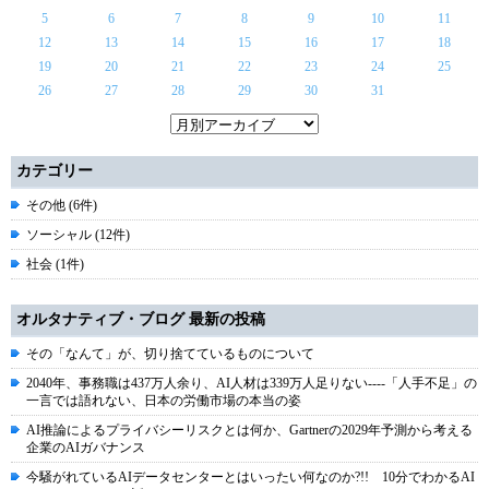
5
6
7
8
9
10
11
12
13
14
15
16
17
18
19
20
21
22
23
24
25
26
27
28
29
30
31
カテゴリー
その他 (6件)
ソーシャル (12件)
社会 (1件)
オルタナティブ・ブログ 最新の投稿
その「なんて」が、切り捨てているものについて
2040年、事務職は437万人余り、AI人材は339万人足りない----「人手不足」の
一言では語れない、日本の労働市場の本当の姿
AI推論によるプライバシーリスクとは何か、Gartnerの2029年予測から考える
企業のAIガバナンス
今騒がれているAIデータセンターとはいったい何なのか?!! 10分でわかるAI