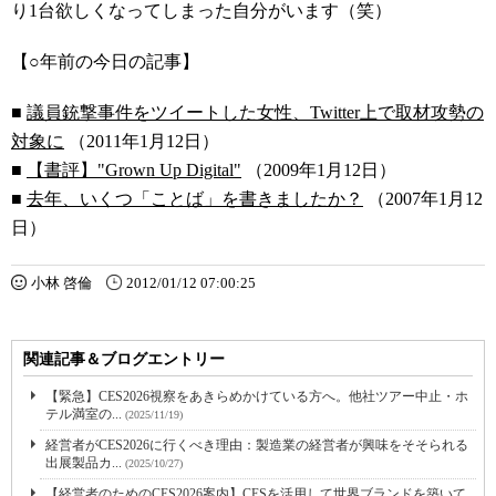
り1台欲しくなってしまった自分がいます（笑）
【○年前の今日の記事】
■
議員銃撃事件をツイートした女性、Twitter上で取材攻勢の
対象に
（2011年1月12日）
■
【書評】"Grown Up Digital"
（2009年1月12日）
■
去年、いくつ「ことば」を書きましたか？
（2007年1月12
日）
小林 啓倫
2012/01/12 07:00:25
関連記事＆ブログエントリー
【緊急】CES2026視察をあきらめかけている方へ。他社ツアー中止・ホ
テル満室の...
(2025/11/19)
経営者がCES2026に行くべき理由：製造業の経営者が興味をそそられる
出展製品カ...
(2025/10/27)
【経営者のためのCES2026案内】CESを活用して世界ブランドを築いて