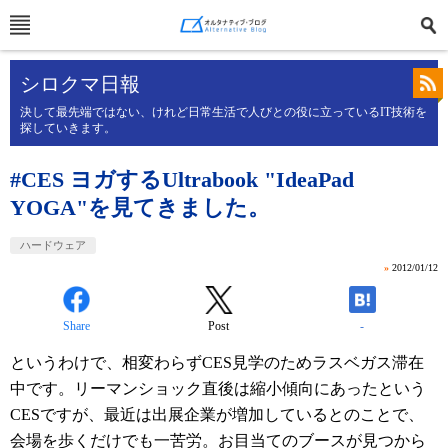
シロクマ日報
決して最先端ではない、けれど日常生活で人びとの役に立っているIT技術を
探していきます。
#CES ヨガするUltrabook "IdeaPad
YOGA"を見てきました。
ハードウェア
»
2012/01/12
Share
Post
-
というわけで、相変わらずCES見学のためラスベガス滞在
中です。リーマンショック直後は縮小傾向にあったという
CESですが、最近は出展企業が増加しているとのことで、
会場を歩くだけでも一苦労。お目当てのブースが見つから