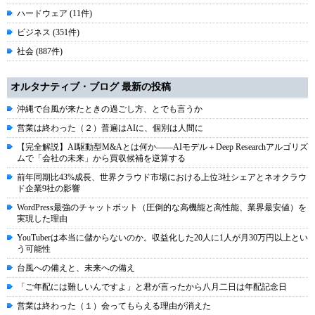
ハードウェア (11件)
ビジネス (351件)
社会 (887件)
オルタナティブ・ブログ 最新の投稿
沖縄で台風が来たときの過ごし方、とでも言うか
営業は終わった（２）普遍はAIに、個別は人間に
【完全解説】AI駆動型M&Aとは何か――AIモデル＋Deep Researchアルゴリズ
ムで「会社の未来」から買収候補を逆算する
前年同期比43%成長、世界クラウド市場における上位3社シェアとネオクラウ
ド企業9社の影響
WordPress最強のチャットボット（圧倒的な高機能と高性能、業界最安値）を
実現した理由
YouTuberは本当に儲からないのか。収益化した20人に1人が月30万円以上とい
う可能性
台風への備えと、未来への備え
「ご年配には難しいんですよ」と君が言ったから八月二日は年配記念日
営業は終わった（１）会ってもらえる理由が消えた