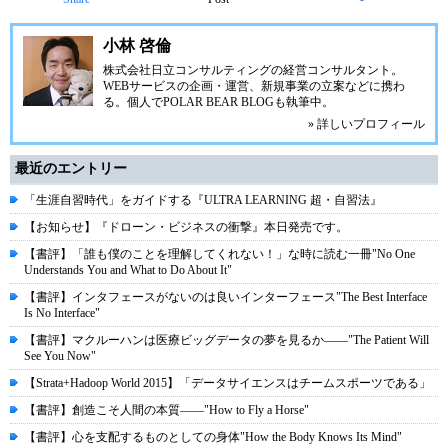
小林 啓倫
株式会社日立コンサルティングの経営コンサルタント。
WEBサービスの企画・運営、新規事業の立案などに携わ
る。個人で
POLAR BEAR BLOG
も執筆中。
» 詳しいプロフィール
最近のエントリー
「生涯自習時代」をガイドする『ULTRA LEARNING 超・自習法』
【お知らせ】『ドローン・ビジネスの衝撃』本日発売です。
【書評】「誰も僕のことを理解してくれない！」な時に読む一冊"No One
Understands You and What to Do About It"
【書評】インタフェースがないのは良いインターフェース"The Best Interface
Is No Interface"
【書評】マクルーハンは医療ビッグデータの夢を見るか――"The Patient Will
See You Now"
【Strata+Hadoop World 2015】「データサイエンスはチームスポーツである」
【書評】創造こそ人間の本質――"How to Fly a Horse"
【書評】心を支配するものとしての身体"How the Body Knows Its Mind"