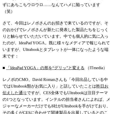
ずにあちこちウロウロ……なんてハメに陥っています
（笑）
さて、今回はレノボさんのお招きで来ているのですが、そ
のおかげでレノボさんが新たに発表した製品たちをじっく
りと触らせていただいています。中でも個人的に気に入っ
たのが、IdeaPad YOGA。既に様々なメディアで報じられて
いますが、Ultrabookとタブレットが一体になったような端
末です：
■
「IdeaPad YOGA」の形を“グリッ”と変える
（ITmedia）
レノボのCMO、David Romanさんも「今回出品している中
ではUltrabook類がお気に入り」と話していたことは
昨日お
伝えした通り
ですが、CES全体でもUltrabookは注目テーマ
の1つとなっています。インテルの担当者さんによれば、メ
ジャーなメーカーだけでも8社がUltrabookを手がけており、
その多くがCESに合わせて関連製品を出展しているとのこ