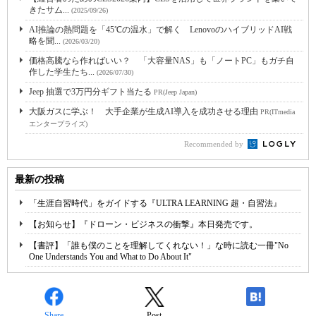
きたサム...
(2025/09/26)
AI推論の熱問題を「45℃の温水」で解く LenovoのハイブリッドAI戦
略を聞...
(2026/03/20)
価格高騰なら作ればいい？ 「大容量NAS」も「ノートPC」もガチ自
作した学生たち...
(2026/07/30)
Jeep 抽選で3万円分ギフト当たる
PR(Jeep Japan)
大阪ガスに学ぶ！ 大手企業が生成AI導入を成功させる理由
PR(ITmedia
エンタープライズ)
Recommended by
最新の投稿
「生涯自習時代」をガイドする『ULTRA LEARNING 超・自習法』
【お知らせ】『ドローン・ビジネスの衝撃』本日発売です。
【書評】「誰も僕のことを理解してくれない！」な時に読む一冊"No
One Understands You and What to Do About It"
Share
Post
-