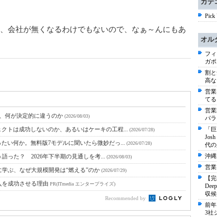
カテ
Pick
、会社が無くなるわけでもないので、なぁ～んにもあ
オル
フィ
ガポ
割と
高な
営業
てる
営業
と、何が決定的に違うのか
(2026/08/03)
パラ
クトは成功しないのか、あるいはケーキの工程...
「巨
(2026/07/28)
Jo
たい何か。無料版7モデルに聞いたら微妙だっ...
(2026/07/28)
代の
沖縄
語った？ 2026年下半期の見通しを考...
(2026/08/03)
営業
に学ぶ、なぜ大規模開発は“燃える”のか
(2026/07/29)
【完
入を成功させる理由
PR(ITmedia エンタープライズ)
De
収候
Recommended by
前年
3社