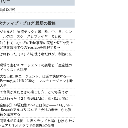
ゴリー
 Up! (57件)
タナティブ・ブログ 最新の投稿
ジカルAI「物流テック」米、欧、中、日、シン
ールのユースケースとプレイヤーまとめ
知られていないYouTube事業の実態〜KPIや売上
ど世界規模で今のYouTubeを理解する〜
は終わった（３）AIを使う者だけが、利他に立
現場で進むAIエージェントの急増と「生産性の
ドックス」の現実
大な万能HRエージェント」は必ず失敗する----
sh Bersinが描くHR 2030と、マルチエージェント時
人事
で台風が来たときの過ごし方、とでも言うか
は終わった（２）普遍はAIに、個別は人間に
全解説】AI駆動型M&Aとは何か――AIモデル＋
ep Researchアルゴリズムで「会社の未来」から買
補を逆算する
同期比43%成長、世界クラウド市場における上位
シェアとネオクラウド企業9社の影響