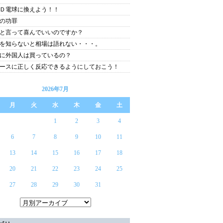
Ｄ電球に換えよう！！
の功罪
と言って喜んでいいのですか？
を知らないと相場は語れない・・・。
に外国人は買っているの？
ースに正しく反応できるようにしておこう！
2026年7月
月
火
水
木
金
土
1
2
3
4
6
7
8
9
10
11
13
14
15
16
17
18
20
21
22
23
24
25
27
28
29
30
31