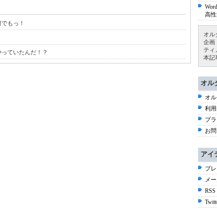
Wo
高性
何でもっ！
オル
企画
ティ
やっていたんだ！？
本記
オル
オル
利用
プラ
お問
アイ
プレ
メー
RSS
Twitt