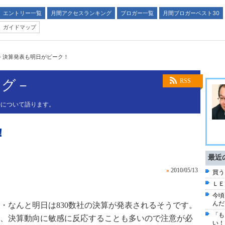
エントリー一覧
月間アクセスランキング
ブロガー一覧
月間ブロガーベスト30
ガイドマップ
>
決算発表も明日がピーク！
ログ－
RSS
場について語ります。
！
最近
»
2010/05/13
買う
ＬＥ
今頃
んだ
・なんと明日は830数社の決算が発表されるそうです。
「も
、決算動向に敏感に反応することも多いので注意が必
い！