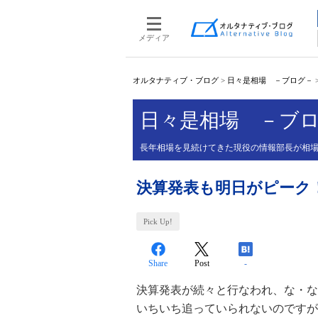
メディア
オルタナティブ・ブログ
>
日々是相場 －ブログ－
日々是相場 －ブ
長年相場を見続けてきた現役の情報部長が相
決算発表も明日がピーク
Pick Up!
Share
Post
-
決算発表が続々と行なわれ、な・な
いちいち追っていられないのですが