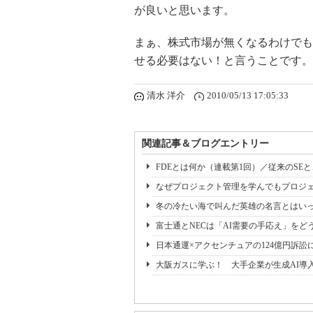
が良いと思います。
まぁ、株式市場が無くなるわけでも
せる必要はない！と言うことです。
清水 洋介
2010/05/13 17:05:33
関連記事＆ブログエントリー
FDEとは何か（連載第1回）／従来のSE
なぜプロジェクト管理を学んでもプロジェ
冬の冷たい海で叫んだ英雄の名言とはいっ
富士通とNECは「AI需要の手応え」をどう
日本通運×アクセンチュアの124億円訴訟
大阪ガスに学ぶ！ 大手企業が生成AI導