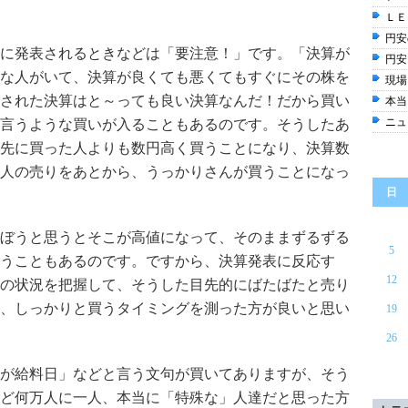
ＬＥ
円安
に発表されるときなどは「要注意！」です。「決算が
円安
な人がいて、決算が良くても悪くてもすぐにその株を
現場
された決算はと～っても良い決算なんだ！だから買い
本当
ニュ
言うような買いが入ることもあるのです。そうしたあ
先に買った人よりも数円高く買うことになり、決算数
人の売りをあとから、うっかりさんが買うことになっ
日
ぼうと思うとそこが高値になって、そのままずるずる
5
うこともあるのです。ですから、決算発表に反応す
12
の状況を把握して、そうした目先的にばたばたと売り
、しっかりと買うタイミングを測った方が良いと思い
19
26
が給料日」などと言う文句が買いてありますが、そう
ど何万人に一人、本当に「特殊な」人達だと思った方