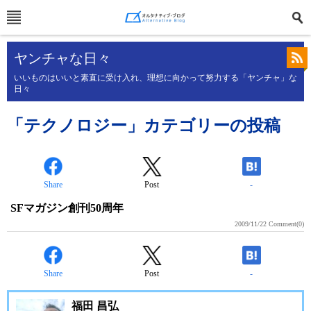
ヤンチャな日々
いいものはいいと素直に受け入れ、理想に向かって努力する「ヤンチャ」な
日々
「テクノロジー」カテゴリーの投稿
Share
Post
-
SFマガジン創刊50周年
2009/11/22
Comment(0)
Share
Post
-
福田 昌弘