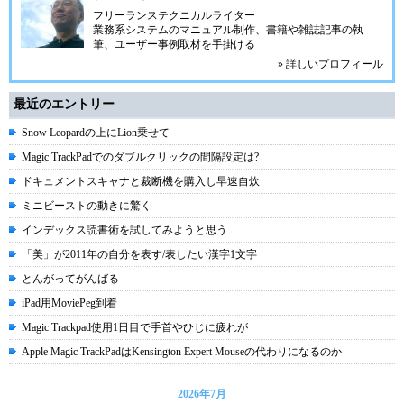
フリーランステクニカルライター
業務系システムのマニュアル制作、書籍や雑誌記事の執
筆、ユーザー事例取材を手掛ける
» 詳しいプロフィール
最近のエントリー
Snow Leopardの上にLion乗せて
Magic TrackPadでのダブルクリックの間隔設定は?
ドキュメントスキャナと裁断機を購入し早速自炊
ミニビーストの動きに驚く
インデックス読書術を試してみようと思う
「美」が2011年の自分を表す/表したい漢字1文字
とんがってがんばる
iPad用MoviePeg到着
Magic Trackpad使用1日目で手首やひじに疲れが
Apple Magic TrackPadはKensington Expert Mouseの代わりになるのか
2026年7月