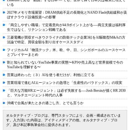
LinkedInで見る「鎖国」する日本 ― でも、世界で輝く日本人は確実に増えて
いる
2027年メモリ市場展望：DRAM供給不足の長期化とNAND Flash供給緩和が及
ぼすクラウド設備投資への影響
「両立しやすい職場」で定着意向が44.9ポイント上がる----両立支援は福利厚
生ではなく、リテンション戦略である
三菱電機が買収すべきウクライナの防衛テック企業3社をAI駆動型M&Aの方
法論で特定、買収金額を割り出すケーススタディ
フィジカルAI「物流テック」米、欧、中、日、シンガポールのユースケース
とプレイヤーまとめ
割と知られていないYouTube事業の実態〜KPIや売上高など世界規模で今の
YouTubeを理解する〜
営業は終わった（３）AIを使う者だけが、利他に立てる
営業現場で進むAIエージェントの急増と「生産性のパラドックス」の現実
「巨大な万能HRエージェント」は必ず失敗する----Josh Bersinが描くHR 2030
と、マルチエージェント時代の人事
沖縄で台風が来たときの過ごし方、とでも言うか
オルタナティブ・ブログは、専門スタッフにより、企画・構成されていま
す。入力頂いた内容は、アイティメディアの他、オルタナティブ・ブロ
グ、及び本記事執筆会社に提供されます。