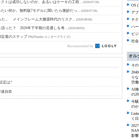
クトは成功しないのか、あるいはケーキの工程...
(2026/07/28)
OS 
たい何か。無料版7モデルに聞いたら微妙だっ...
(2026/07/28)
アプ
った」 メインフレーム大撤退時代のリスク...
テク
(2026/08/06)
ハー
語った？ 2026年下半期の見通しを考...
(2026/08/03)
ビジネ
I定着のステップ
PR(ITmedia エンタープライズ)
社会 
Recommended by
オル
その
20
りな
隔設定は?
労働
AI
早速自炊
の2
今騒
のか
Li
く日
20
NA
影響