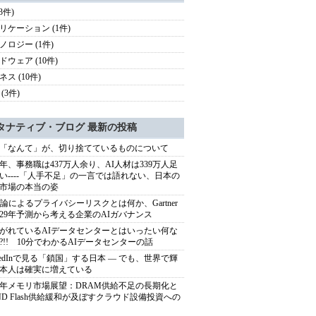
(3件)
リケーション (1件)
ノロジー (1件)
ドウェア (10件)
ス (10件)
(3件)
タナティブ・ブログ 最新の投稿
「なんて」が、切り捨てているものについて
40年、事務職は437万人余り、AI人材は339万人足
い----「人手不足」の一言では語れない、日本の
市場の本当の姿
推論によるプライバシーリスクとは何か、Gartner
029年予測から考える企業のAIガバナンス
がれているAIデータセンターとはいったい何な
?!! 10分でわかるAIデータセンターの話
nkedInで見る「鎖国」する日本 ― でも、世界で輝
本人は確実に増えている
27年メモリ市場展望：DRAM供給不足の長期化と
ND Flash供給緩和が及ぼすクラウド設備投資への