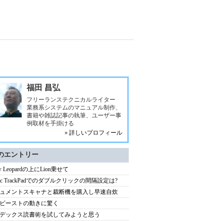
福田 昌弘
フリーランステクニカルライター
業務系システムのマニュアル制作、
書籍や雑誌記事の執筆、ユーザー事
例取材を手掛ける
» 詳しいプロフィール
のエントリー
w Leopardの上にLion乗せて
gic TrackPadでのダブルクリックの間隔設定は?
ュメントスキャナと裁断機を購入し早速自炊
ビーストの動きに驚く
デックス読書術を試してみようと思う