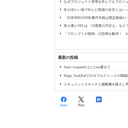
なぜプロジェクト管理を学んでもプロジェ
冬の冷たい海で叫んだ英雄の名言とはいっ
「日本IBMのNHK案件失敗は既定路線だ
富士通とNECは「AI需要の手応え」をどう
「プロンプトが面倒」の悲鳴を解消！ A
最新の投稿
Snow Leopardの上にLion乗せて
Magic TrackPadでのダブルクリックの間
ドキュメントスキャナと裁断機を購入し
Share
Post
-