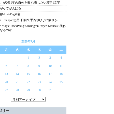
」が2011年の自分を表す/表したい漢字1文字
がってがんばる
d用MoviePeg到着
gic Trackpad使用1日目で手首やひじに疲れが
e Magic TrackPadはKensington Expert Mouseの代わ
なるのか
2026年7月
月
火
水
木
金
土
1
2
3
4
6
7
8
9
10
11
13
14
15
16
17
18
20
21
22
23
24
25
27
28
29
30
31
ゴリー