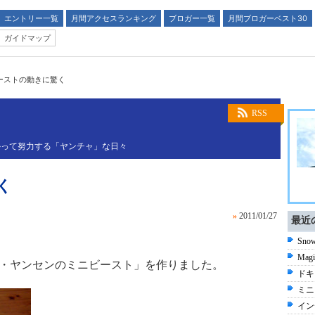
エントリー一覧
月間アクセスランキング
ブロガー一覧
月間ブロガーベスト30
ガイドマップ
ーストの動きに驚く
RSS
かって努力する「ヤンチャ」な日々
く
»
2011/01/27
最近
Sno
Ma
「テオ・ヤンセンのミニビースト」を作りました。
ドキ
ミニ
イン