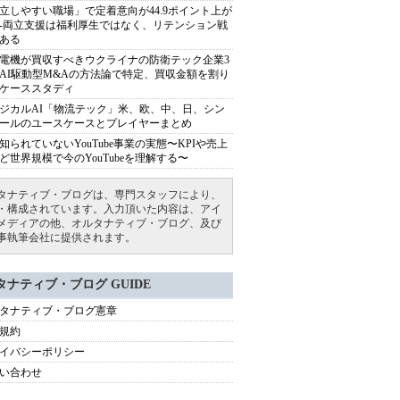
立しやすい職場」で定着意向が44.9ポイント上が
---両立支援は福利厚生ではなく、リテンション戦
ある
電機が買収すべきウクライナの防衛テック企業3
AI駆動型M&Aの方法論で特定、買収金額を割り
ケーススタディ
ジカルAI「物流テック」米、欧、中、日、シン
ールのユースケースとプレイヤーまとめ
知られていないYouTube事業の実態〜KPIや売上
ど世界規模で今のYouTubeを理解する〜
タナティブ・ブログは、専門スタッフにより、
・構成されています。入力頂いた内容は、アイ
メディアの他、オルタナティブ・ブログ、及び
事執筆会社に提供されます。
タナティブ・ブログ GUIDE
タナティブ・ブログ憲章
規約
イバシーポリシー
い合わせ