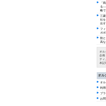
「両
る-
略で
三菱
社を
出す
フィ
ガポ
割と
高な
オル
企画
ティ
本記
オル
オル
利用
プラ
お問