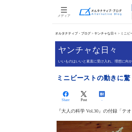
メディア
オルタナティブ・ブログ
>
ヤンチャな日々
>
ミニビ
ヤンチャな日々
いいものはいいと素直に受け入れ、理想に向
ミニビーストの動きに驚
Share
Post
-
『大人の科学 Vol.30』の付録