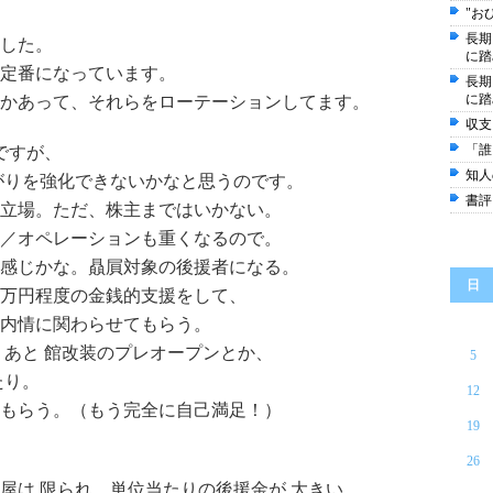
"お
長期
した。
に踏
定番になっています。
長期
に踏
かあって、それらをローテーションしてます。
収支
「誰
ですが、
知人
がりを強化できないかなと思うのです。
書評
立場。ただ、株主まではいかない。
／オペレーションも重くなるので。
感じかな。贔屓対象の後援者になる。
日
0万円程度の金銭的支援をして、
内情に関わらせてもらう。
、あと 館改装のプレオープンとか、
5
たり。
12
もらう。（もう完全に自己満足！）
19
26
屋は 限られ、単位当たりの後援金が 大きい。