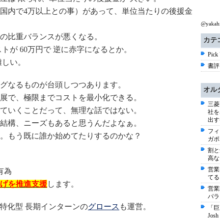
国内で4万以上との事）があって、単位当たりの後援金
@yaka
の比重バランスが悪くなる。
カテ
トが 60万円で 逆に赤字になるとか。
Pick
難しい。
書評 
グなるものが台頭しつつあります。
オル
展で、極限までコストを最小化できる。
三菱
ていくことだって、無理な話ではない。
社を
出す
結構、ニーズもあると思うんだよなぁ。
フィ
。もう既に誰か始めてたりするのかな？
ガポ
割と
高な
営業
有為
てる
げを推進支援
します。
営業
パラ
特化型 長期インターンの
グロース
も運営。
「巨
Jo