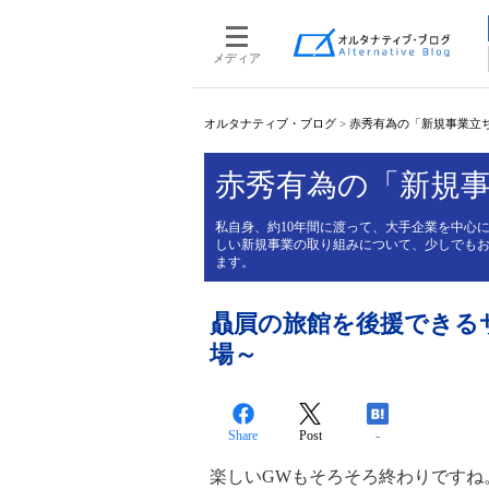
メディア
オルタナティブ・ブログ
>
赤秀有為の「新規事業立
赤秀有為の「新規
私自身、約10年間に渡って、大手企業を中心
しい新規事業の取り組みについて、少しでも
ます。
贔屓の旅館を後援できる
場～
Share
Post
-
楽しいGWもそろそろ終わりですね