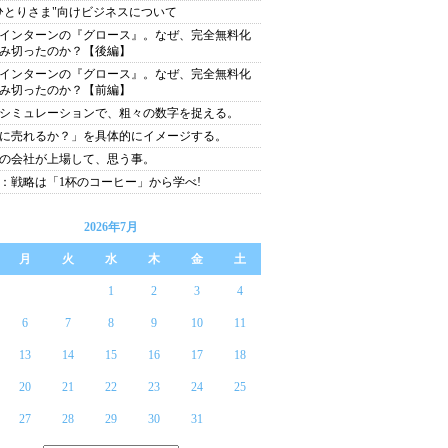
ひとりさま"向けビジネスについて
インターンの『グロース』。なぜ、完全無料化
み切ったのか？【後編】
インターンの『グロース』。なぜ、完全無料化
み切ったのか？【前編】
シミュレーションで、粗々の数字を捉える。
に売れるか？」を具体的にイメージする。
の会社が上場して、思う事。
：戦略は「1杯のコーヒー」から学べ!
2026年7月
月
火
水
木
金
土
1
2
3
4
6
7
8
9
10
11
13
14
15
16
17
18
20
21
22
23
24
25
27
28
29
30
31