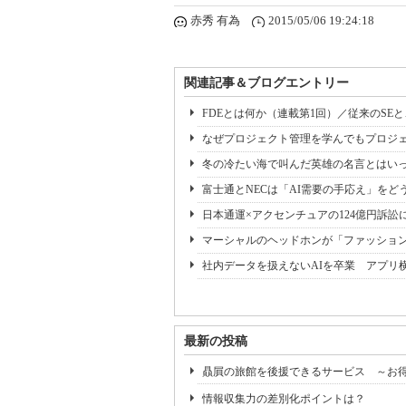
赤秀 有為
2015/05/06 19:24:18
関連記事＆ブログエントリー
FDEとは何か（連載第1回）／従来のSE
なぜプロジェクト管理を学んでもプロジェ
冬の冷たい海で叫んだ英雄の名言とはいっ
富士通とNECは「AI需要の手応え」をどう
日本通運×アクセンチュアの124億円訴訟
マーシャルのヘッドホンが「ファッショ
社内データを扱えないAIを卒業 アプリ
最新の投稿
贔屓の旅館を後援できるサービス ～お
情報収集力の差別化ポイントは？