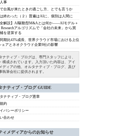
人事
で台風が来たときの過ごし方、とでも言うか
は終わった（２）普遍はAIに、個別は人間に
全解説】AI駆動型M&Aとは何か――AIモデル＋
ep Researchアルゴリズムで「会社の未来」から買
補を逆算する
同期比43%成長、世界クラウド市場における上位
シェアとネオクラウド企業9社の影響
タナティブ・ブログは、専門スタッフにより、
・構成されています。入力頂いた内容は、アイ
メディアの他、オルタナティブ・ブログ、及び
事執筆会社に提供されます。
タナティブ・ブログ GUIDE
タナティブ・ブログ憲章
規約
イバシーポリシー
い合わせ
ティメディアからのお知らせ