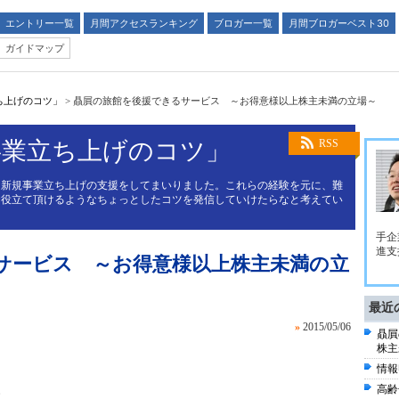
エントリー一覧
月間アクセスランキング
ブロガー一覧
月間ブロガーベスト30
ガイドマップ
ち上げのコツ」
>
贔屓の旅館を後援できるサービス ～お得意様以上株主未満の立場～
事業立ち上げのコツ」
RSS
に新規事業立ち上げの支援をしてまいりました。これらの経験を元に、難
お役立て頂けるようなちょっとしたコツを発信していけたらなと考えてい
手企
進支
サービス ～お得意様以上株主未満の立
最近
»
2015/05/06
贔屓
株主
情報
。
高齢