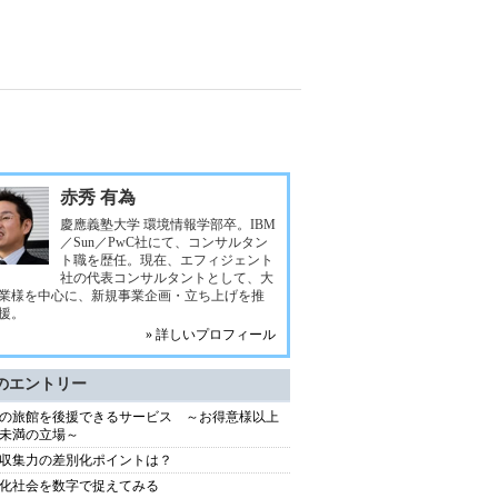
赤秀 有為
慶應義塾大学 環境情報学部卒。IBM
／Sun／PwC社にて、コンサルタン
ト職を歴任。現在、エフィジェント
社の代表コンサルタントとして、大
業様を中心に、新規事業企画・立ち上げを推
援。
» 詳しいプロフィール
のエントリー
の旅館を後援できるサービス ～お得意様以上
未満の立場～
収集力の差別化ポイントは？
化社会を数字で捉えてみる