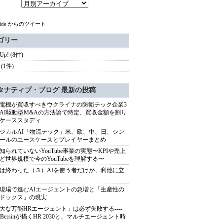
hide からのツイート
ゴリー
 Up! (8件)
(1件)
タナティブ・ブログ 最新の投稿
電機が買収すべきウクライナの防衛テック企業3
AI駆動型M&Aの方法論で特定、買収金額を割り
ケーススタディ
ジカルAI「物流テック」米、欧、中、日、シン
ールのユースケースとプレイヤーまとめ
知られていないYouTube事業の実態〜KPIや売上
ど世界規模で今のYouTubeを理解する〜
は終わった（３）AIを使う者だけが、利他に立
現場で進むAIエージェントの急増と「生産性の
ドックス」の現実
大な万能HRエージェント」は必ず失敗する----
sh Bersinが描くHR 2030と、マルチエージェント時