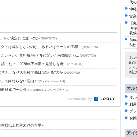
代の
沖縄
営業
【完
De
収候
と、何が決定的に違うのか
(2026/08/03)
前年
3社
クトは成功しないのか、あるいはケーキの工程...
(2026/07/28)
たい何か。無料版7モデルに聞いたら微妙だっ...
(2026/07/28)
オル
企画
語った？ 2026年下半期の見通しを考...
(2026/08/03)
ティ
本記
に学ぶ、なぜ大規模開発は“燃える”のか
(2026/07/29)
ン」で終わらない理由
PR(Marshall Group AB)
オル
横断検索で一元化
PR(ITmedia エンタープライズ)
オル
Recommended by
利用
プラ
お問
得意様以上株主未満の立場～
アイ