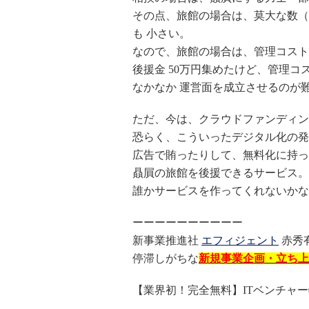
その点、旅館の場合は、莫大な数（
も 小さい。
なので、旅館の場合は、管理コスト
後援金 50万円集めたけど、管理コス
なかなか 運営面を成立させるのが
ただ、今は、クラウドファンディン
恐らく、こういったデジタル化の発
広告で賄ったりして、無料化に持っ
贔屓の旅館を後援できるサービス。
誰かサービスを作ってくれないかな
ーーーーーーーーーー
新事業推進社
エフィジェント
赤秀
停滞しがちな
新規事業企画・立ち上
【業界初！完全無料】ITベンチャー