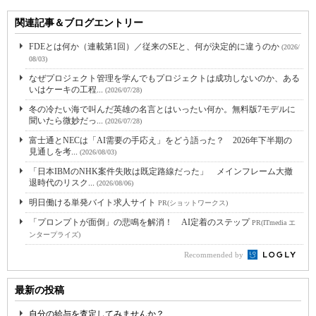
関連記事＆ブログエントリー
FDEとは何か（連載第1回）／従来のSEと、何が決定的に違うのか
(2026/
08/03)
なぜプロジェクト管理を学んでもプロジェクトは成功しないのか、ある
いはケーキの工程...
(2026/07/28)
冬の冷たい海で叫んだ英雄の名言とはいったい何か。無料版7モデルに
聞いたら微妙だっ...
(2026/07/28)
富士通とNECは「AI需要の手応え」をどう語った？ 2026年下半期の
見通しを考...
(2026/08/03)
「日本IBMのNHK案件失敗は既定路線だった」 メインフレーム大撤
退時代のリスク...
(2026/08/06)
明日働ける単発バイト求人サイト
PR(ショットワークス)
「プロンプトが面倒」の悲鳴を解消！ AI定着のステップ
PR(ITmedia エ
ンタープライズ)
Recommended by
最新の投稿
自分の給与を査定してみませんか？