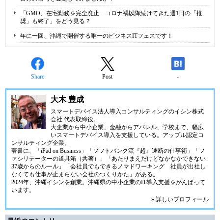
「GMO、在宅勤務を完全廃止 コロナ禍以降続けてきた週1日の「推
奨」も終了」をどう見る？
年に一回、沖縄で開催する唯一のビジネスITフェスです！
Share
Post
-
大木 豊成
スマートデバイス法人導入コンサルティングの
イシン株式
会社
代表取締役。
大企業から中小企業、金融からアパレル、学校まで、幅広
いスマートデバイス導入を支援している。アップル認定コ
ンサルティング企業。
著書に、「iPad on Business」「ソフトバンク流『超』速断の仕事術」「フ
ァシリテーターの道具箱（共著）」「あたりまえだけどなかなかできない
37歳からのルール」「会社員でもできるノマドワーキング 社員が出社し
なくても仕事が止まらない会社のつくりかた」がある。
2024年、
沖縄イシン
を創業。沖縄県の中小企業のIT導入支援をがんばって
います。
» 詳しいプロフィール