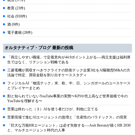
就活 (57件)
教育 (23件)
社会 (918件)
酒 (9件)
電子書籍 (28件)
オルタナティブ・ブログ 最新の投稿
「両立しやすい職場」で定着意向が44.9ポイント上がる----両立支援は福利厚
生ではなく、リテンション戦略である
三菱電機が買収すべきウクライナの防衛テック企業3社をAI駆動型M&Aの方
法論で特定、買収金額を割り出すケーススタディ
フィジカルAI「物流テック」米、欧、中、日、シンガポールのユースケース
とプレイヤーまとめ
割と知られていないYouTube事業の実態〜KPIや売上高など世界規模で今の
YouTubeを理解する〜
営業は終わった（３）AIを使う者だけが、利他に立てる
営業現場で進むAIエージェントの急増と「生産性のパラドックス」の現実
「巨大な万能HRエージェント」は必ず失敗する----Josh Bersinが描くHR 2030
と、マルチエージェント時代の人事