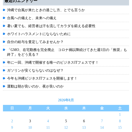
最近のエントリー
沖縄で台風が来たときの過ごし方、とでも言うか
台風への備えと、未来への備え
暑い夏でも、経営者は汗を流してカラダを鍛える必要性
ホワイトハラスメントにならないために
自分の給与を査定してみませんか？
「GMO、在宅勤務を完全廃止 コロナ禍以降続けてきた週1日の「推奨」も
終了」をどう見る？
年に一回、沖縄で開催する唯一のビジネスITフェスです！
ガソリンが安くならないのはなぜ？
今年も沖縄ビジネスITフェスを開催します！
運動は朝が良いのか、夜が良いのか
2026年8月
日
月
火
水
木
金
土
1
2
3
4
5
6
7
8
9
10
11
12
13
14
15