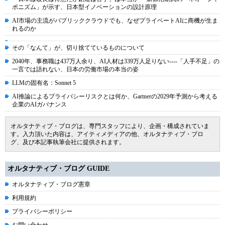
ポニズム」が示す、日本型イノベーションの設計原理
AI市場の主流がパブリッククラウドでも、なぜプライベートAIに商機が生ま
れるのか
その「なんて」が、切り捨てているものについて
2040年、事務職は437万人余り、AI人材は339万人足りない----「人手不足」の
一言では語れない、日本の労働市場の本当の姿
LLMの固有名：Sonnet 5
AI推論によるプライバシーリスクとは何か、Gartnerの2029年予測から考える
企業のAIガバナンス
オルタナティブ・ブログは、専門スタッフにより、企画・構成されていま
す。入力頂いた内容は、アイティメディアの他、オルタナティブ・ブロ
グ、及び本記事執筆会社に提供されます。
オルタナティブ・ブログ GUIDE
オルタナティブ・ブログ憲章
利用規約
プライバシーポリシー