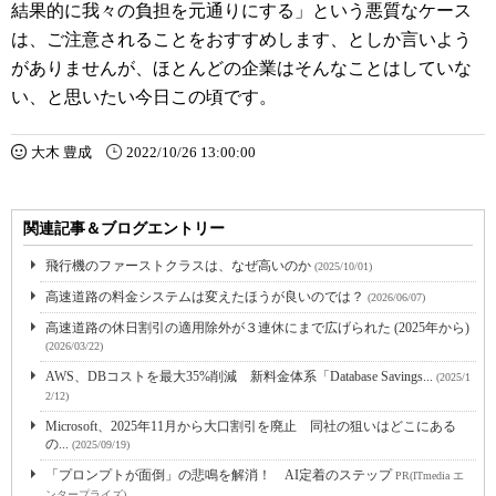
結果的に我々の負担を元通りにする」という悪質なケース
は、ご注意されることをおすすめします、としか言いよう
がありませんが、ほとんどの企業はそんなことはしていな
い、と思いたい今日この頃です。
大木 豊成
2022/10/26 13:00:00
関連記事＆ブログエントリー
飛行機のファーストクラスは、なぜ高いのか
(2025/10/01)
高速道路の料金システムは変えたほうが良いのでは？
(2026/06/07)
高速道路の休日割引の適用除外が３連休にまで広げられた (2025年から)
(2026/03/22)
AWS、DBコストを最大35%削減 新料金体系「Database Savings...
(2025/1
2/12)
Microsoft、2025年11月から大口割引を廃止 同社の狙いはどこにある
の...
(2025/09/19)
「プロンプトが面倒」の悲鳴を解消！ AI定着のステップ
PR(ITmedia エ
ンタープライズ)