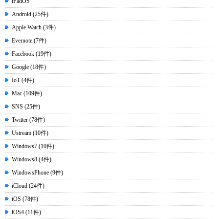
iPadOS
Android (25件)
Apple Watch (3件)
Evernote (7件)
Facebook (19件)
Google (18件)
IoT (4件)
Mac (109件)
SNS (25件)
Twitter (78件)
Ustream (10件)
Windows7 (10件)
Windows8 (4件)
WindowsPhone (9件)
iCloud (24件)
iOS (78件)
iOS4 (11件)