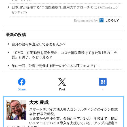
日本HPが提唱する“予防医療型”IT運用のアプローチとは
PR(ITmedia エグ
ゼクティブ)
Recommended by
最新の投稿
自分の給与を査定してみませんか？
「GMO、在宅勤務を完全廃止 コロナ禍以降続けてきた週1日の「推
奨」も終了」をどう見る？
年に一回、沖縄で開催する唯一のビジネスITフェスです！
Share
Post
-
大木 豊成
スマートデバイス法人導入コンサルティングの
イシン株式
会社
代表取締役。
大企業から中小企業、金融からアパレル、学校まで、幅広
いスマートデバイス導入を支援している。アップル認定コ