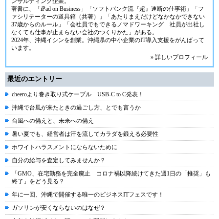
ンサルティング企業。
著書に、「iPad on Business」「ソフトバンク流『超』速断の仕事術」「フ
ァシリテーターの道具箱（共著）」「あたりまえだけどなかなかできない
37歳からのルール」「会社員でもできるノマドワーキング 社員が出社し
なくても仕事が止まらない会社のつくりかた」がある。
2024年、
沖縄イシン
を創業。沖縄県の中小企業のIT導入支援をがんばって
います。
» 詳しいプロフィール
最近のエントリー
cheeroより巻き取り式ケーブル USB-C to C発表！
沖縄で台風が来たときの過ごし方、とでも言うか
台風への備えと、未来への備え
暑い夏でも、経営者は汗を流してカラダを鍛える必要性
ホワイトハラスメントにならないために
自分の給与を査定してみませんか？
「GMO、在宅勤務を完全廃止 コロナ禍以降続けてきた週1日の「推奨」も
終了」をどう見る？
年に一回、沖縄で開催する唯一のビジネスITフェスです！
ガソリンが安くならないのはなぜ？