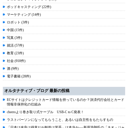
ポッドキャスティング (22件)
マーケティング (14件)
ロボット (3件)
中国 (15件)
写真 (3件)
就活 (57件)
教育 (23件)
社会 (918件)
酒 (9件)
電子書籍 (28件)
オルタナティブ・ブログ 最新の投稿
ECサイトはクレジットカード情報を持っているのか？決済代行会社とカード
情報非保持化の仕組み
cheeroより巻き取り式ケーブル USB-C to C発表！
ラストパーソンになってもらうこと、あるいは自主性をもたらすもの
「日本は改良は得意だが創造は苦手」は本当か----新原浩朗氏の「ネオ・ジャ