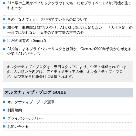
AI市場の主流がパブリッククラウドでも、なぜプライベートAIに商機が生ま
れるのか
その「なんて」が、切り捨てているものについて
2040年、事務職は437万人余り、AI人材は339万人足りない----「人手不足」の
一言では語れない、日本の労働市場の本当の姿
LLMの固有名：Sonnet 5
AI推論によるプライバシーリスクとは何か、Gartnerの2029年予測から考える
企業のAIガバナンス
オルタナティブ・ブログは、専門スタッフにより、企画・構成されていま
す。入力頂いた内容は、アイティメディアの他、オルタナティブ・ブロ
グ、及び本記事執筆会社に提供されます。
オルタナティブ・ブログ GUIDE
オルタナティブ・ブログ憲章
利用規約
プライバシーポリシー
お問い合わせ