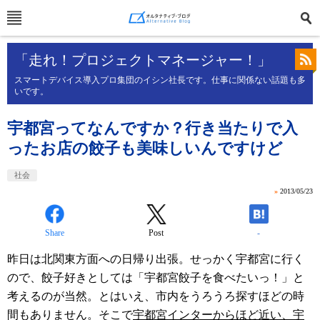
「走れ！プロジェクトマネージャー！」
スマートデバイス導入プロ集団のイシン社長です。仕事に関係ない話題も多
いです。
宇都宮ってなんですか？行き当たりで入
ったお店の餃子も美味しいんですけど
社会
»
2013/05/23
Share
Post
-
昨日は北関東方面への日帰り出張。せっかく宇都宮に行く
ので、餃子好きとしては「宇都宮餃子を食べたいっ！」と
考えるのが当然。とはいえ、市内をうろうろ探すほどの時
間もありません。そこで
宇都宮インターからほど近い、宇