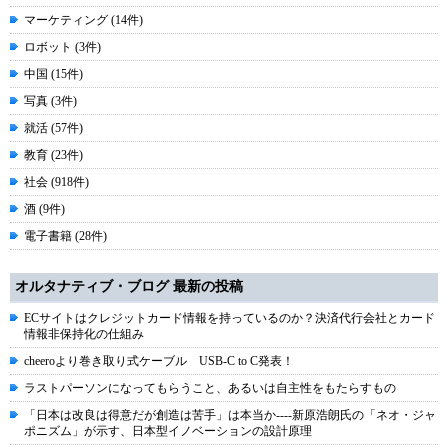
マーケティング (14件)
ロボット (3件)
中国 (15件)
写真 (3件)
就活 (57件)
教育 (23件)
社会 (918件)
酒 (9件)
電子書籍 (28件)
オルタナティブ・ブログ 最新の投稿
ECサイトはクレジットカード情報を持っているのか？決済代行会社とカード
情報非保持化の仕組み
cheeroより巻き取り式ケーブル USB-C to C発表！
ラストパーソンになってもらうこと、あるいは自主性をもたらすもの
「日本は改良は得意だが創造は苦手」は本当か----新原浩朗氏の「ネオ・ジャ
ポニズム」が示す、日本型イノベーションの設計原理