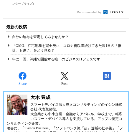
ンタープライズ)
Recommended by
最新の投稿
自分の給与を査定してみませんか？
「GMO、在宅勤務を完全廃止 コロナ禍以降続けてきた週1日の「推
奨」も終了」をどう見る？
年に一回、沖縄で開催する唯一のビジネスITフェスです！
Share
Post
-
大木 豊成
スマートデバイス法人導入コンサルティングの
イシン株式
会社
代表取締役。
大企業から中小企業、金融からアパレル、学校まで、幅広
いスマートデバイス導入を支援している。アップル認定コ
ンサルティング企業。
著書に、「iPad on Business」「ソフトバンク流『超』速断の仕事術」「フ