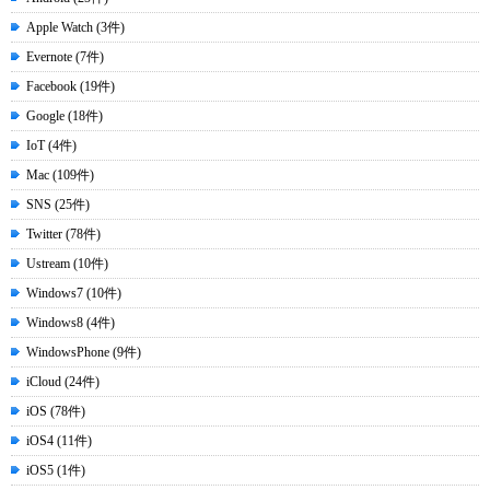
Apple Watch (3件)
Evernote (7件)
Facebook (19件)
Google (18件)
IoT (4件)
Mac (109件)
SNS (25件)
Twitter (78件)
Ustream (10件)
Windows7 (10件)
Windows8 (4件)
WindowsPhone (9件)
iCloud (24件)
iOS (78件)
iOS4 (11件)
iOS5 (1件)