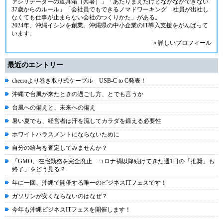
ァシリテーターの道具箱（共著）」「あたりまえだけどなかなかできない
37歳からのルール」「会社員でもできるノマドワーキング 社員が出社し
なくても仕事が止まらない会社のつくりかた」がある。
2024年、
沖縄イシン
を創業。沖縄県の中小企業のIT導入支援をがんばって
います。
» 詳しいプロフィール
最近のエントリー
cheeroより巻き取り式ケーブル USB-C to C発表！
沖縄で台風が来たときの過ごし方、とでも言うか
台風への備えと、未来への備え
暑い夏でも、経営者は汗を流してカラダを鍛える必要性
ホワイトハラスメントにならないために
自分の給与を査定してみませんか？
「GMO、在宅勤務を完全廃止 コロナ禍以降続けてきた週1日の「推奨」も
終了」をどう見る？
年に一回、沖縄で開催する唯一のビジネスITフェスです！
ガソリンが安くならないのはなぜ？
今年も沖縄ビジネスITフェスを開催します！