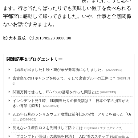
慢。また行こうと思い
ます。行き当たりばったりでも美味しい餃子を食べられる
宇都宮に感動して帰ってきました。いや、仕事と全然関係
ないお話ですみません。
大木 豊成
2013/05/23 09:00:00
関連記事＆ブログエントリー
【結果が出ました】続・我が家が発電所になりました。
(2026/04/15)
宮古島でのITキャンプを終えて、そして宮古ブルーの正体は？
(2025/11/1
0)
関西万博で使った、EVバスの墓場を作った問題とは
(2026/03/19)
インシデント発生時、1時間当たりの損失額は？ 日本企業の損害が大
きい背景【調査】
(2026/04/21)
2025年12月のランサムウェア攻撃は前年比60％増 アサヒを狙った「Qi
lin...
(2026/01/22)
見えない生産性ロスを先回りして防ぐには
PR(ITmedia エグゼクティブ)
「プロンプトが面倒」の悲鳴を解消！ AI定着のステップ
PR(ITmedia エ