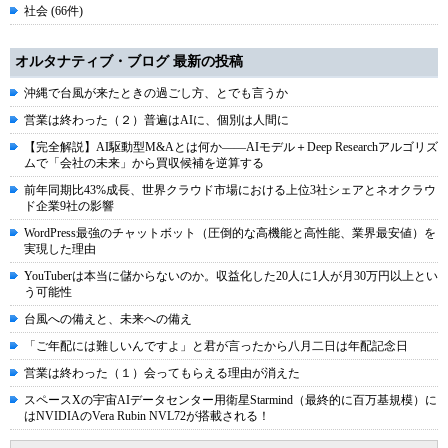
社会 (66件)
オルタナティブ・ブログ 最新の投稿
沖縄で台風が来たときの過ごし方、とでも言うか
営業は終わった（２）普遍はAIに、個別は人間に
【完全解説】AI駆動型M&Aとは何か――AIモデル＋Deep Researchアルゴリズ
ムで「会社の未来」から買収候補を逆算する
前年同期比43%成長、世界クラウド市場における上位3社シェアとネオクラウ
ド企業9社の影響
WordPress最強のチャットボット（圧倒的な高機能と高性能、業界最安値）を
実現した理由
YouTuberは本当に儲からないのか。収益化した20人に1人が月30万円以上とい
う可能性
台風への備えと、未来への備え
「ご年配には難しいんですよ」と君が言ったから八月二日は年配記念日
営業は終わった（１）会ってもらえる理由が消えた
スペースXの宇宙AIデータセンター用衛星Starmind（最終的に百万基規模）に
はNVIDIAのVera Rubin NVL72が搭載される！