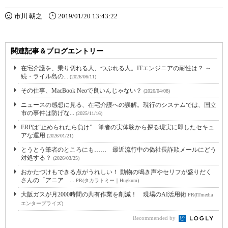
市川 朝之
2019/01/20 13:43:22
関連記事＆ブログエントリー
在宅介護を、乗り切れる人、つぶれる人。ITエンジニアの耐性は？ ～
続・ライル島の...
(2026/06/11)
その仕事、MacBook Neoで良いんじゃない？
(2026/04/08)
ニュースの感想に見る、在宅介護への誤解。現行のシステムでは、国立
市の事件は防げな...
(2025/11/16)
ERPは“止められたら負け” 筆者の実体験から探る現実に即したセキュ
アな運用
(2026/01/21)
とうとう筆者のところにも…… 最近流行中の偽社長詐欺メールにどう
対処する？
(2026/03/25)
おかたづけもできる点がうれしい！ 動物の鳴き声やセリフが盛りだく
さんの「アニア ...
PR(タカラトミー｜Hugkum)
大阪ガスが月2000時間の共有作業を削減！ 現場のAI活用術
PR(ITmedia
エンタープライズ)
Recommended by