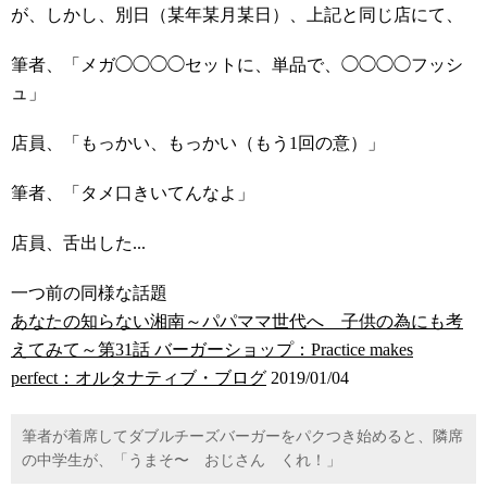
が、しかし、別日（某年某月某日）、上記と同じ店にて、
筆者、「メガ◯◯◯◯セットに、単品で、◯◯◯◯フッシ
ュ」
店員、「もっかい、もっかい（もう1回の意）」
筆者、「タメ口きいてんなよ」
店員、舌出した...
一つ前の同様な話題
あなたの知らない湘南～パパママ世代へ 子供の為にも考
えてみて～第31話 バーガーショップ：Practice makes
perfect：オルタナティブ・ブログ
2019/01/04
筆者が着席してダブルチーズバーガーをパクつき始めると、隣席
の中学生が、「うまそ〜 おじさん くれ！」