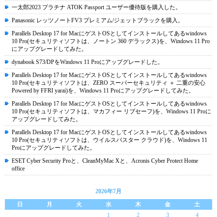
一太郎2023 プラチナ ATOK Passport ユーザー優待版を購入した。
Panasonic レッツノートFV3 プレミアム/ジェットブラックを購入。
Parallels Desktop 17 for MacにゲストOSとしてインストールしてあるwindows
10 Pro(セキュリティソフトは、ノートン 360 デラックス)を、Windows 11 Pro
にアップグレードしてみた。
dynabook S73/DPをWindows 11 Proにアップグレードした。
Parallels Desktop 17 for MacにゲストOSとしてインストールしてあるwindows
10 Pro(セキュリティソフトは、ZERO スーパーセキュリティ ＋ 二重の安心
Powered by FFRI yarai)を、Windows 11 Proにアップグレードしてみた。
Parallels Desktop 17 for MacにゲストOSとしてインストールしてあるwindows
10 Pro(セキュリティソフトは、マカフィー リブセーフ)を、Windows 11 Proに
アップグレードしてみた。
Parallels Desktop 17 for MacにゲストOSとしてインストールしてあるwindows
10 Pro(セキュリティソフトは、ウイルスバスター クラウド)を、Windows 11
Proにアップグレードしてみた。
ESET Cyber Security Proと、CleanMyMac Xと、Acronis Cyber Protect Home
office
2026年7月
日
月
火
水
木
金
土
1
2
3
4