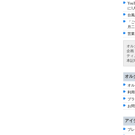
Yo
に1
台風
「ご
月二
営業
オル
企画
ティ
本記
オル
オル
利用
プラ
お問
アイ
プレ