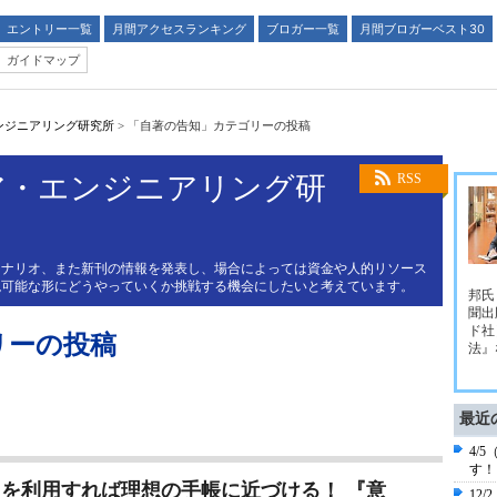
エントリー一覧
月間アクセスランキング
ブロガー一覧
月間ブロガーベスト30
ガイドマップ
ンジニアリング研究所
>
「自著の告知」カテゴリーの投稿
ア・エンジニアリング研
RSS
シナリオ、また新刊の情報を発表し、場合によっては資金や人的リソース
現可能な形にどうやっていくか挑戦する機会にしたいと考えています。
邦氏
聞出
ド社
リーの投稿
法』
最近
4/
す！
を利用すれば理想の手帳に近づける！ 『意
12