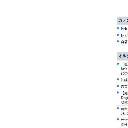
カテ
Pick
レビ
自著
オル
「巨
Jo
代の
沖縄
営業
【完
De
収候
前年
3社
Wo
高性