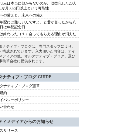
uTuberは本当に儲からないのか。収益化した20人
人が月30万円以上という可能性
への備えと、未来への備え
年配には難しいんですよ」と君が言ったから八
日は年配記念日
は終わった（１）会ってもらえる理由が消えた
タナティブ・ブログは、専門スタッフにより、
・構成されています。入力頂いた内容は、アイ
メディアの他、オルタナティブ・ブログ、及び
事執筆会社に提供されます。
タナティブ・ブログ GUIDE
タナティブ・ブログ憲章
規約
イバシーポリシー
い合わせ
ティメディアからのお知らせ
スリリース