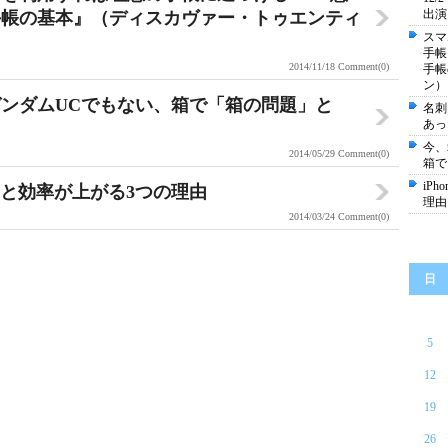
出演
手帳の基本』（ディスカヴァー・トゥエンティ
スマ
手帳
2014/11/18
Comment(0)
手帳
ン）
ンダムUCでもない、箱で「箱の問題」と
名刺
あっ
！
今、
2014/05/29
Comment(0)
箱で
iP
使うと効率が上がる3つの理由
理由
2014/03/24
Comment(0)
日
5
12
19
26