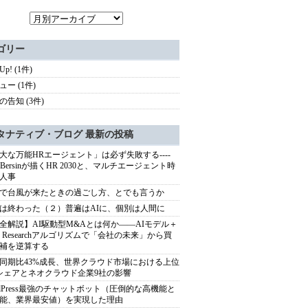
ゴリー
 Up! (1件)
ュー (1件)
の告知 (3件)
タナティブ・ブログ 最新の投稿
大な万能HRエージェント」は必ず失敗する----
sh Bersinが描くHR 2030と、マルチエージェント時
人事
で台風が来たときの過ごし方、とでも言うか
は終わった（２）普遍はAIに、個別は人間に
全解説】AI駆動型M&Aとは何か――AIモデル＋
ep Researchアルゴリズムで「会社の未来」から買
補を逆算する
同期比43%成長、世界クラウド市場における上位
シェアとネオクラウド企業9社の影響
rdPress最強のチャットボット（圧倒的な高機能と
能、業界最安値）を実現した理由