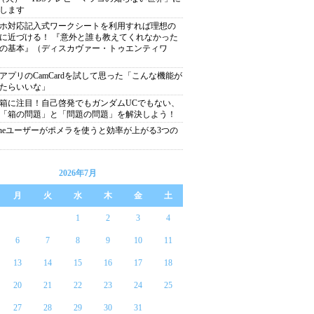
します
ホ対応記入式ワークシートを利用すれば理想の
に近づける！ 『意外と誰も教えてくれなかった
の基本』（ディスカヴァー・トゥエンティワ
アプリのCamCardを試して思った「こんな機能が
たらいいな」
箱に注目！自己啓発でもガンダムUCでもない、
「箱の問題」と「問題の問題」を解決しよう！
honeユーザーがポメラを使うと効率が上がる3つの
2026年7月
月
火
水
木
金
土
1
2
3
4
6
7
8
9
10
11
13
14
15
16
17
18
20
21
22
23
24
25
27
28
29
30
31