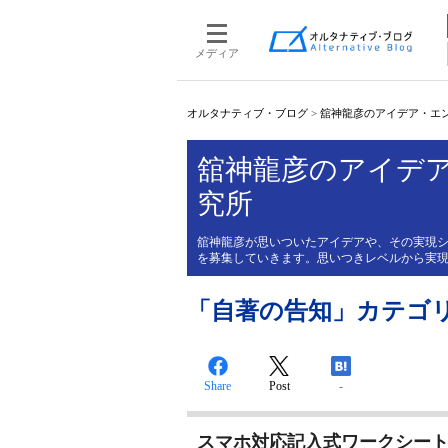
メディア
オルタナティブ・ブログ
>
舘神龍彦のアイデア・エ
舘神龍彦のアイデ
究所
舘神龍彦が思いついたアイデアや、その実現
を募集していきます。思いつきレベルから実
「自著の告知」カテゴ
Share
Post
-
スマホ対応記入式ワークシート