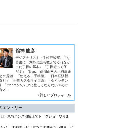
舘神 龍彦
デジアナリスト・手帳評論家。主な
著書に『意外と誰も教えてくれなか
った手帳の基本』『手帳術って何
だ？』（Bun2 高畑正幸氏、納富廉
との鼎談）『使える！手帳術』（日本経済新
版社）『手帳カスタマイズ術』（ダイヤモン
）『パソコンでムダに忙しくならない50の方
など。
» 詳しいプロフィール
のエントリー
5（日）東急ハンズ池袋店でトークショーやりま
/2（火） TBSテレビ「マツコの知らない世界」に