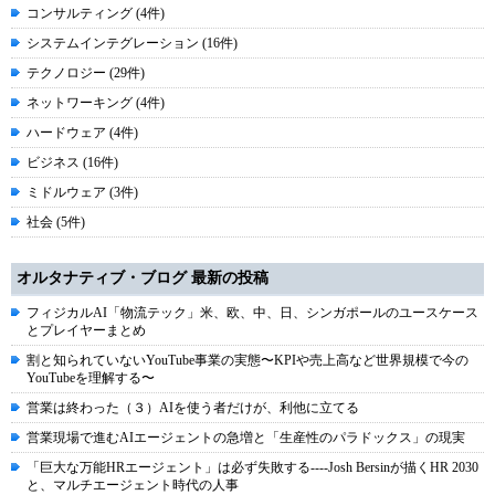
コンサルティング (4件)
システムインテグレーション (16件)
テクノロジー (29件)
ネットワーキング (4件)
ハードウェア (4件)
ビジネス (16件)
ミドルウェア (3件)
社会 (5件)
オルタナティブ・ブログ 最新の投稿
フィジカルAI「物流テック」米、欧、中、日、シンガポールのユースケース
とプレイヤーまとめ
割と知られていないYouTube事業の実態〜KPIや売上高など世界規模で今の
YouTubeを理解する〜
営業は終わった（３）AIを使う者だけが、利他に立てる
営業現場で進むAIエージェントの急増と「生産性のパラドックス」の現実
「巨大な万能HRエージェント」は必ず失敗する----Josh Bersinが描くHR 2030
と、マルチエージェント時代の人事