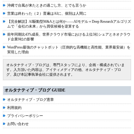
沖縄で台風が来たときの過ごし方、とでも言うか
営業は終わった（２）普遍はAIに、個別は人間に
【完全解説】AI駆動型M&Aとは何か――AIモデル＋Deep Researchアルゴリズ
ムで「会社の未来」から買収候補を逆算する
前年同期比43%成長、世界クラウド市場における上位3社シェアとネオクラウ
ド企業9社の影響
WordPress最強のチャットボット（圧倒的な高機能と高性能、業界最安値）を
実現した理由
オルタナティブ・ブログは、専門スタッフにより、企画・構成されていま
す。入力頂いた内容は、アイティメディアの他、オルタナティブ・ブロ
グ、及び本記事執筆会社に提供されます。
オルタナティブ・ブログ GUIDE
オルタナティブ・ブログ憲章
利用規約
プライバシーポリシー
お問い合わせ