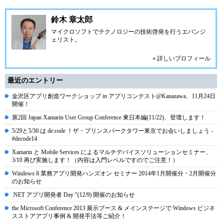
鈴木 章太郎
マイクロソフトでテクノロジーの技術啓発を行うエバンジ
ェリスト。
» 詳しいプロフィール
最近のエントリー
金沢区アプリ創造ワークショップ in アプリコンテスト@Kanazawa、11月24日
開催！
第2回 Japan Xamarin User Group Conference 東日本編(11/22)、登壇します！
5/29と5/30 は de:code ！ザ・プリンスパークタワー東京でお会いしましょう -
#decode14
Xamarin と Mobile Services によるマルチデバイスソリューションセミナー、
3/10 再び実施します！（内容は入門レベルですのでご注意！）
Windows 8 業務アプリ開発ハンズオン セミナー 2014年1月開催分・2月開催分
のお知らせ
.NET アプリ開発者 Day "(12/9) 開催のお知らせ
the Microsoft Conference 2013 展示ブース & メインステージで Windows ビジネ
スストアアプリ事例 & 開発手法等ご紹介！