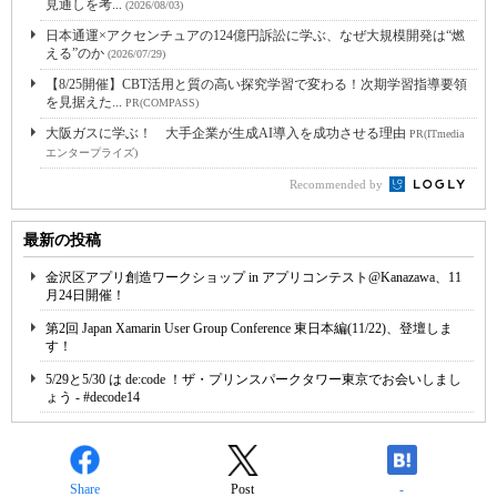
見通しを考...
(2026/08/03)
日本通運×アクセンチュアの124億円訴訟に学ぶ、なぜ大規模開発は“燃
える”のか
(2026/07/29)
【8/25開催】CBT活用と質の高い探究学習で変わる！次期学習指導要領
を見据えた...
PR(COMPASS)
大阪ガスに学ぶ！ 大手企業が生成AI導入を成功させる理由
PR(ITmedia
エンタープライズ)
Recommended by
最新の投稿
金沢区アプリ創造ワークショップ in アプリコンテスト@Kanazawa、11
月24日開催！
第2回 Japan Xamarin User Group Conference 東日本編(11/22)、登壇しま
す！
5/29と5/30 は de:code ！ザ・プリンスパークタワー東京でお会いしまし
ょう - #decode14
Share
Post
-