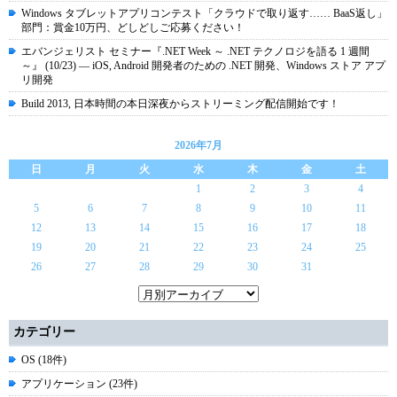
Windows タブレットアプリコンテスト「クラウドで取り返す…… BaaS返し」
部門：賞金10万円、どしどしご応募ください！
エバンジェリスト セミナー『.NET Week ～ .NET テクノロジを語る 1 週間
～』 (10/23) ― iOS, Android 開発者のための .NET 開発、Windows ストア アプ
リ開発
Build 2013, 日本時間の本日深夜からストリーミング配信開始です！
2026年7月
日
月
火
水
木
金
土
1
2
3
4
5
6
7
8
9
10
11
12
13
14
15
16
17
18
19
20
21
22
23
24
25
26
27
28
29
30
31
カテゴリー
OS (18件)
アプリケーション (23件)