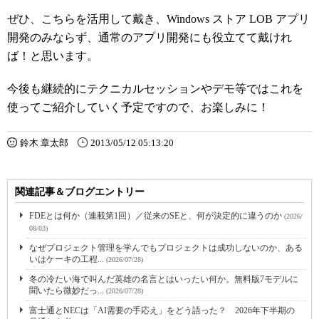
ぜひ、こちらを活用して戴き、Windows ストア LOB アプリ
開発のみならず、通常のアプリ開発にも役立てて戴けれ
ば！と思います。
今後も継続的にテクニカルセッションやデモ等ではこれを
使ってご紹介していく予定ですので、お楽しみに！
鈴木 章太郎
2013/05/12 05:13:20
関連記事＆ブログエントリー
FDEとは何か（連載第1回）／従来のSEと、何が決定的に違うのか
(2026/
08/03)
なぜプロジェクト管理を学んでもプロジェクトは成功しないのか、ある
いはケーキの工程...
(2026/07/28)
冬の冷たい海で叫んだ英雄の名言とはいったい何か。無料版7モデルに
聞いたら微妙だっ...
(2026/07/28)
富士通とNECは「AI需要の手応え」をどう語った？ 2026年下半期の