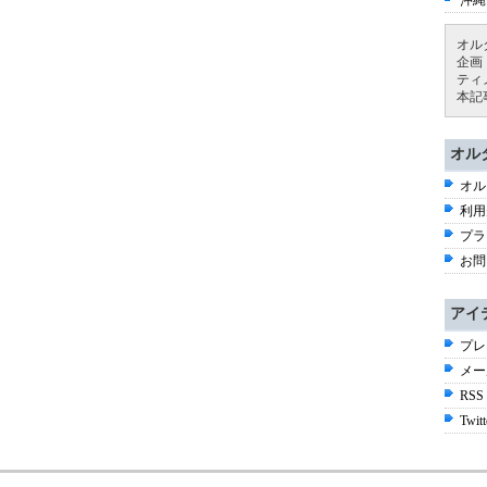
沖縄
オル
企画
ティ
本記
オル
オル
利用
プラ
お問
アイ
プレ
メー
RSS
Twitt