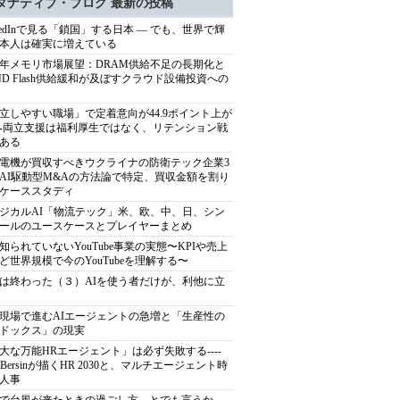
タナティブ・ブログ 最新の投稿
nkedInで見る「鎖国」する日本 ― でも、世界で輝
本人は確実に増えている
27年メモリ市場展望：DRAM供給不足の長期化と
ND Flash供給緩和が及ぼすクラウド設備投資への
立しやすい職場」で定着意向が44.9ポイント上が
---両立支援は福利厚生ではなく、リテンション戦
ある
電機が買収すべきウクライナの防衛テック企業3
AI駆動型M&Aの方法論で特定、買収金額を割り
ケーススタディ
ジカルAI「物流テック」米、欧、中、日、シン
ールのユースケースとプレイヤーまとめ
知られていないYouTube事業の実態〜KPIや売上
ど世界規模で今のYouTubeを理解する〜
は終わった（３）AIを使う者だけが、利他に立
現場で進むAIエージェントの急増と「生産性の
ドックス」の現実
大な万能HRエージェント」は必ず失敗する----
sh Bersinが描くHR 2030と、マルチエージェント時
人事