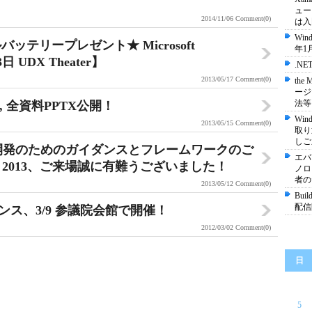
ュー
2014/11/06
Comment(0)
は入
Wi
バッテリープレゼント★ Microsoft
年1
3日 UDX Theater】
.NE
2013/05/17
Comment(0)
the
ージ
法等
 2013, 全資料PPTX公開！
Wi
2013/05/15
Comment(0)
取り
しご
 アプリ開発のためのガイダンスとフレームワークのご
エバ
n Day 2013、ご来場誠に有難うございました！
ノロジ
者の
2013/05/12
Comment(0)
Bu
配信
ンス、3/9 参議院会館で開催！
2012/03/02
Comment(0)
日
5