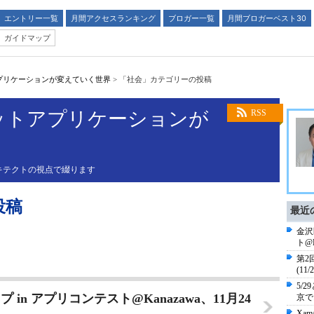
エントリー一覧
月間アクセスランキング
ブロガー一覧
月間ブロガーベスト30
ガイドマップ
プリケーションが変えていく世界
>
「社会」カテゴリーの投稿
ットアプリケーションが
RSS
キテクトの視点で綴ります
投稿
最近
金沢
ト@
第2回 
(1
5/2
n アプリコンテスト@Kanazawa、11月24
京でお
Xam