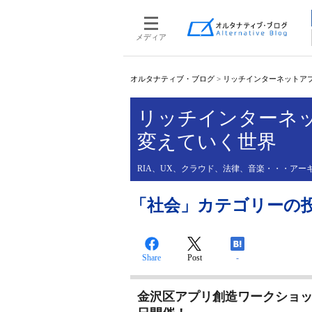
メディア
オルタナティブ・ブログ
>
リッチインターネットア
リッチインターネ
変えていく世界
RIA、UX、クラウド、法律、音楽・・・アー
「社会」カテゴリーの
Share
Post
-
金沢区アプリ創造ワークショップ i