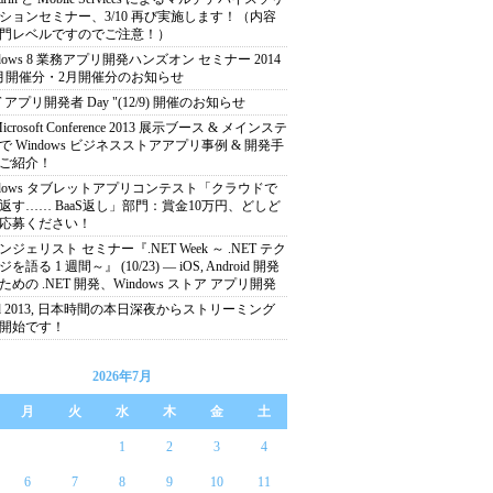
ションセミナー、3/10 再び実施します！（内容
門レベルですのでご注意！）
ndows 8 業務アプリ開発ハンズオン セミナー 2014
月開催分・2月開催分のお知らせ
T アプリ開発者 Day "(12/9) 開催のお知らせ
 Microsoft Conference 2013 展示ブース & メインステ
で Windows ビジネスストアアプリ事例 & 開発手
ご紹介！
ndows タブレットアプリコンテスト「クラウドで
返す…… BaaS返し」部門：賞金10万円、どしど
応募ください！
ンジェリスト セミナー『.NET Week ～ .NET テク
を語る 1 週間～』 (10/23) ― iOS, Android 開発
ための .NET 開発、Windows ストア アプリ開発
ild 2013, 日本時間の本日深夜からストリーミング
開始です！
2026年7月
月
火
水
木
金
土
1
2
3
4
6
7
8
9
10
11