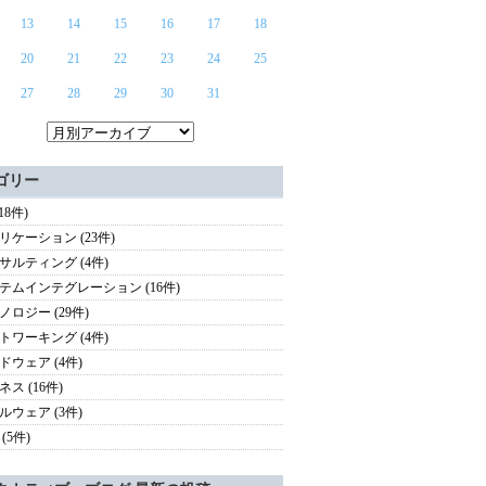
13
14
15
16
17
18
20
21
22
23
24
25
27
28
29
30
31
ゴリー
(18件)
リケーション (23件)
サルティング (4件)
テムインテグレーション (16件)
ノロジー (29件)
トワーキング (4件)
ドウェア (4件)
ス (16件)
ルウェア (3件)
(5件)