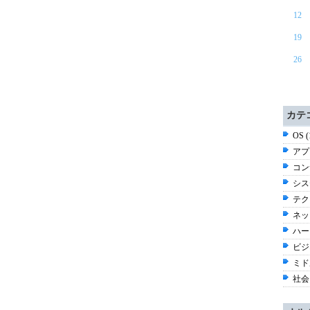
12
19
26
カテ
OS 
アプ
コン
シス
テク
ネッ
ハー
ビジネ
ミド
社会 