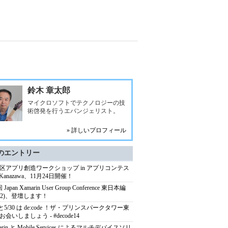
鈴木 章太郎
マイクロソフトでテクノロジーの技
術啓発を行うエバンジェリスト。
» 詳しいプロフィール
のエントリー
区アプリ創造ワークショップ in アプリコンテス
Kanazawa、11月24日開催！
Japan Xamarin User Group Conference 東日本編
1/22)、登壇します！
9と5/30 は de:code ！ザ・プリンスパークタワー東
会いしましょう - #decode14
arin と Mobile Services によるマルチデバイスソリ