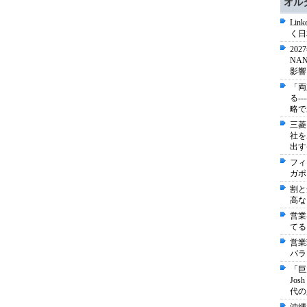
オル
Li
く日
20
NA
影響
「両
る-
略で
三菱
社を
出す
フィ
ガポ
割と
高な
営業
てる
営業
パラ
「巨
Jo
代の