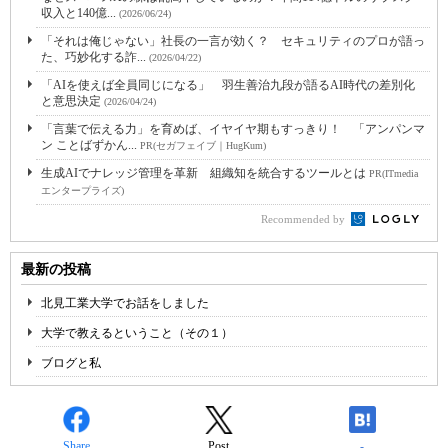
収入と140億...
(2026/06/24)
「それは俺じゃない」社長の一言が効く？ セキュリティのプロが語っ
た、巧妙化する詐...
(2026/04/22)
「AIを使えば全員同じになる」 羽生善治九段が語るAI時代の差別化
と意思決定
(2026/04/24)
「言葉で伝える力」を育めば、イヤイヤ期もすっきり！ 「アンパンマ
ン ことばずかん...
PR(セガフェイブ｜HugKum)
生成AIでナレッジ管理を革新 組織知を統合するツールとは
PR(ITmedia
エンタープライズ)
Recommended by
最新の投稿
北見工業大学でお話をしました
大学で教えるということ（その１）
ブログと私
Share
Post
-