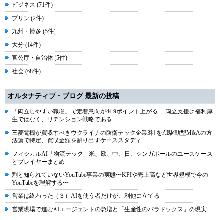
ビジネス (71件)
プリン (2件)
九州・博多 (5件)
大分 (14件)
官公庁・自治体 (5件)
社会 (68件)
オルタナティブ・ブログ 最新の投稿
「両立しやすい職場」で定着意向が44.9ポイント上がる----両立支援は福利厚
生ではなく、リテンション戦略である
三菱電機が買収すべきウクライナの防衛テック企業3社をAI駆動型M&Aの方
法論で特定、買収金額を割り出すケーススタディ
フィジカルAI「物流テック」米、欧、中、日、シンガポールのユースケース
とプレイヤーまとめ
割と知られていないYouTube事業の実態〜KPIや売上高など世界規模で今の
YouTubeを理解する〜
営業は終わった（３）AIを使う者だけが、利他に立てる
営業現場で進むAIエージェントの急増と「生産性のパラドックス」の現実