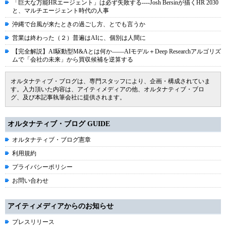
「巨大な万能HRエージェント」は必ず失敗する----Josh Bersinが描くHR 2030
と、マルチエージェント時代の人事
沖縄で台風が来たときの過ごし方、とでも言うか
営業は終わった（２）普遍はAIに、個別は人間に
【完全解説】AI駆動型M&Aとは何か――AIモデル＋Deep Researchアルゴリズ
ムで「会社の未来」から買収候補を逆算する
オルタナティブ・ブログは、専門スタッフにより、企画・構成されていま
す。入力頂いた内容は、アイティメディアの他、オルタナティブ・ブロ
グ、及び本記事執筆会社に提供されます。
オルタナティブ・ブログ GUIDE
オルタナティブ・ブログ憲章
利用規約
プライバシーポリシー
お問い合わせ
アイティメディアからのお知らせ
プレスリリース