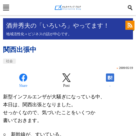
酒井秀夫の「いろいろ」やってます！
地域活性化＋ビジネスの話が中心です。
関西出張中
社会
»
2009/05/19
Share
Post
-
新型インフルエンザが大騒ぎになっている中、
本日は、関西出張となりました。
せっかくなので、気づいたことをいくつか
書いておきます。
○ 新幹線が、すいている。