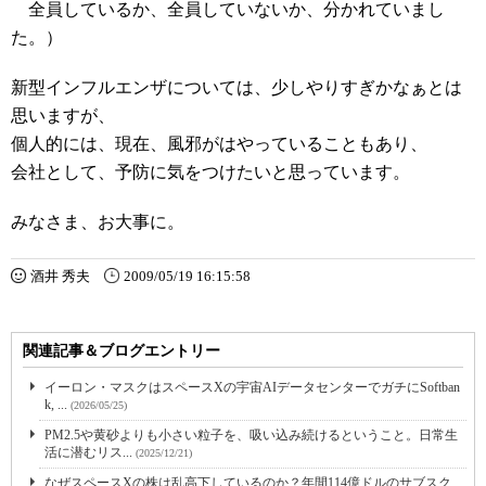
全員しているか、全員していないか、分かれていまし
た。）
新型インフルエンザについては、少しやりすぎかなぁとは
思いますが、
個人的には、現在、風邪がはやっていることもあり、
会社として、予防に気をつけたいと思っています。
みなさま、お大事に。
酒井 秀夫
2009/05/19 16:15:58
関連記事＆ブログエントリー
イーロン・マスクはスペースXの宇宙AIデータセンターでガチにSoftban
k, ...
(2026/05/25)
PM2.5や黄砂よりも小さい粒子を、吸い込み続けるということ。日常生
活に潜むリス...
(2025/12/21)
なぜスペースXの株は乱高下しているのか？年間114億ドルのサブスク