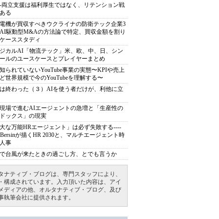
---両立支援は福利厚生ではなく、リテンション戦
ある
電機が買収すべきウクライナの防衛テック企業3
AI駆動型M&Aの方法論で特定、買収金額を割り
ケーススタディ
ジカルAI「物流テック」米、欧、中、日、シン
ールのユースケースとプレイヤーまとめ
知られていないYouTube事業の実態〜KPIや売上
ど世界規模で今のYouTubeを理解する〜
は終わった（３）AIを使う者だけが、利他に立
現場で進むAIエージェントの急増と「生産性の
ドックス」の現実
大な万能HRエージェント」は必ず失敗する----
sh Bersinが描くHR 2030と、マルチエージェント時
人事
で台風が来たときの過ごし方、とでも言うか
タナティブ・ブログは、専門スタッフにより、
・構成されています。入力頂いた内容は、アイ
メディアの他、オルタナティブ・ブログ、及び
事執筆会社に提供されます。