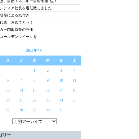
は、自然エネルギー自給率第1位！
ンディア社長を退任致しました
研修による気付き
代表 おめでとう！
カー岡田監督の評価
ゴールデンウイークを
2026年7月
月
火
水
木
金
土
1
2
3
4
6
7
8
9
10
11
13
14
15
16
17
18
20
21
22
23
24
25
27
28
29
30
31
ゴリー