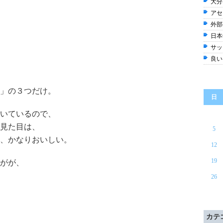
大分
アセ
外部
日本
サッ
良い
」の３つだけ。
日
いているので、
見た目は、
5
、かなりおいしい。
12
19
がが、
26
カテ