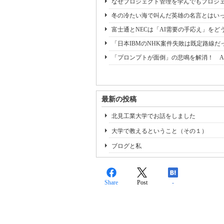
なぜプロジェクト管理を学んでもプロジェ
冬の冷たい海で叫んだ英雄の名言とはいっ
富士通とNECは「AI需要の手応え」をどう
「日本IBMのNHK案件失敗は既定路線だ
「プロンプトが面倒」の悲鳴を解消！ A
最新の投稿
北見工業大学でお話をしました
大学で教えるということ（その１）
ブログと私
Share
Post
-