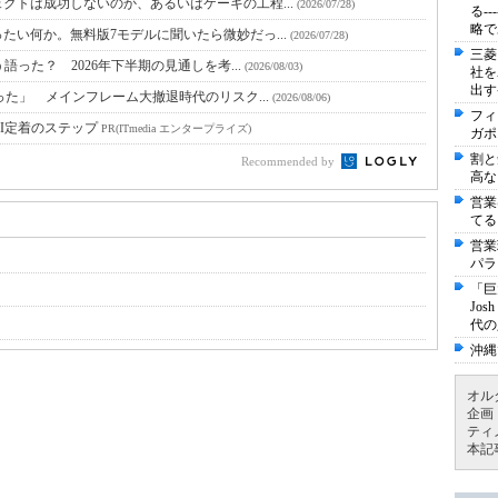
クトは成功しないのか、あるいはケーキの工程...
(2026/07/28)
る-
略で
たい何か。無料版7モデルに聞いたら微妙だっ...
(2026/07/28)
三菱
語った？ 2026年下半期の見通しを考...
(2026/08/03)
社を
出す
った」 メインフレーム大撤退時代のリスク...
(2026/08/06)
フィ
I定着のステップ
PR(ITmedia エンタープライズ)
ガポ
割と
Recommended by
高な
営業
てる
営業
パラ
「巨
Jo
代の
沖縄
オル
企画
ティ
本記