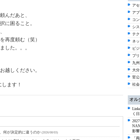
アセ
アプ
頼んだあと、
コン
択に困ること。
シス
、
テク
｣を再度頼む（笑）
ネッ
ました。。。
ビジネ
プリン
九州
お越しください。
大分 
官公
にします！
社会 
オル
Li
く日
20
NA
影響
と、何が決定的に違うのか
(2026/08/03)
「両