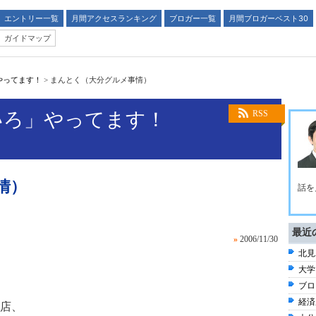
エントリー一覧
月間アクセスランキング
ブロガー一覧
月間ブロガーベスト30
ガイドマップ
やってます！
>
まんとく（大分グルメ事情）
いろ」やってます！
RSS
情）
話を
最近
»
2006/11/30
北見
大学
ブロ
経済
店、