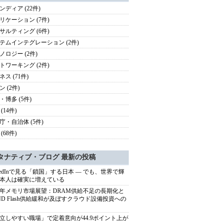
ンディア (22件)
リケーション (7件)
サルティング (6件)
テムインテグレーション (2件)
ノロジー (2件)
トワーキング (2件)
ス (71件)
 (2件)
・博多 (5件)
(14件)
庁・自治体 (5件)
(68件)
タナティブ・ブログ 最新の投稿
nkedInで見る「鎖国」する日本 ― でも、世界で輝
本人は確実に増えている
27年メモリ市場展望：DRAM供給不足の長期化と
ND Flash供給緩和が及ぼすクラウド設備投資への
立しやすい職場」で定着意向が44.9ポイント上が