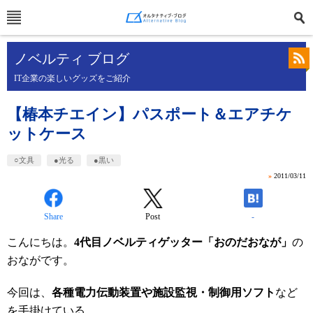
ノベルティ ブログ
IT企業の楽しいグッズをご紹介
【椿本チエイン】パスポート＆エアチケ
ットケース
○文具
●光る
●黒い
»
2011/03/11
Share
Post
-
こんにちは。
4代目ノベルティゲッター「おのだおなが」
の
おながです。
今回は、
各種電力伝動装置や施設監視・制御用ソフト
など
を手掛けている