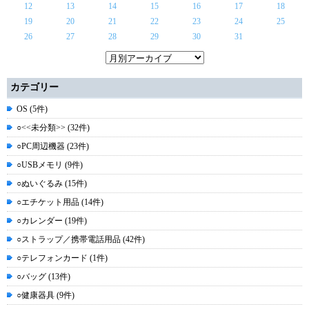
12
13
14
15
16
17
18
19
20
21
22
23
24
25
26
27
28
29
30
31
カテゴリー
OS (5件)
○<<未分類>> (32件)
○PC周辺機器 (23件)
○USBメモリ (9件)
○ぬいぐるみ (15件)
○エチケット用品 (14件)
○カレンダー (19件)
○ストラップ／携帯電話用品 (42件)
○テレフォンカード (1件)
○バッグ (13件)
○健康器具 (9件)