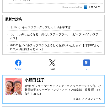
エンタープライズ)
Recommended by
最新の投稿
【LINE】キャラクターグッズたっぷり豪華すぎ
ついつい押したくなる「針なしステープラー」【ビーブレイクシステ
ムズ】
2013年もノベルティブログをよろしくお願いいたします【日本HPさん
ロゴ入り紅白まんじゅう】
Share
Post
-
小野田 涼子
4代目ゲッター マーケティング・コミュニケーション部 小
野田涼子＆ターゲティング・メディア編集部 翁長 潤（お
なが じゅん）
» 詳しいプロフィール