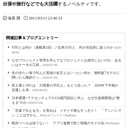
出張や旅行などでも大活躍
するノベルティです。
翁長 潤
2011/03/11 23:46:53
関連記事＆ブログエントリー
FDEとは何か（連載第1回）／従来のSEと、何が決定的に違うのか
(2026/
08/03)
なぜプロジェクト管理を学んでもプロジェクトは成功しないのか、ある
いはケーキの工程...
(2026/07/28)
冬の冷たい海で叫んだ英雄の名言とはいったい何か。無料版7モデルに
聞いたら微妙だっ...
(2026/07/28)
富士通とNECは「AI需要の手応え」をどう語った？ 2026年下半期の
見通しを考...
(2026/08/03)
日本通運×アクセンチュアの124億円訴訟に学ぶ、なぜ大規模開発は“燃
える”のか
(2026/07/29)
「言葉で伝える力」を育めば、イヤイヤ期もすっきり！ 「アンパンマ
ン ことばずかん...
PR(セガフェイブ｜HugKum)
既存ツールは捨てない！ アプリ連携で防ぐ情報のサイロ化
PR(ITmedia