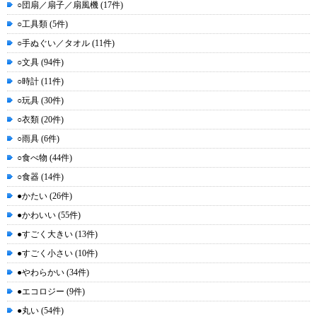
○団扇／扇子／扇風機 (17件)
○工具類 (5件)
○手ぬぐい／タオル (11件)
○文具 (94件)
○時計 (11件)
○玩具 (30件)
○衣類 (20件)
○雨具 (6件)
○食べ物 (44件)
○食器 (14件)
●かたい (26件)
●かわいい (55件)
●すごく大きい (13件)
●すごく小さい (10件)
●やわらかい (34件)
●エコロジー (9件)
●丸い (54件)