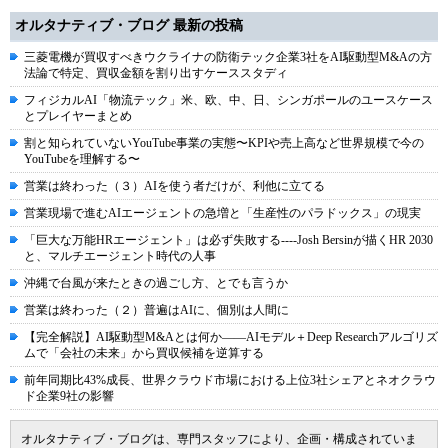
オルタナティブ・ブログ 最新の投稿
三菱電機が買収すべきウクライナの防衛テック企業3社をAI駆動型M&Aの方
法論で特定、買収金額を割り出すケーススタディ
フィジカルAI「物流テック」米、欧、中、日、シンガポールのユースケース
とプレイヤーまとめ
割と知られていないYouTube事業の実態〜KPIや売上高など世界規模で今の
YouTubeを理解する〜
営業は終わった（３）AIを使う者だけが、利他に立てる
営業現場で進むAIエージェントの急増と「生産性のパラドックス」の現実
「巨大な万能HRエージェント」は必ず失敗する----Josh Bersinが描くHR 2030
と、マルチエージェント時代の人事
沖縄で台風が来たときの過ごし方、とでも言うか
営業は終わった（２）普遍はAIに、個別は人間に
【完全解説】AI駆動型M&Aとは何か――AIモデル＋Deep Researchアルゴリズ
ムで「会社の未来」から買収候補を逆算する
前年同期比43%成長、世界クラウド市場における上位3社シェアとネオクラウ
ド企業9社の影響
オルタナティブ・ブログは、専門スタッフにより、企画・構成されていま