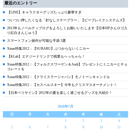
最近のエントリー
【LINE】キャラクターグッズたっぷり豪華すぎ
ついつい押したくなる「針なしステープラー」【ビーブレイクシステムズ】
2013年もノベルティブログをよろしくお願いいたします【日本HPさんロゴ入
り紅白まんじゅう】
スマートフォン操作が可能な手袋 3選
Xmas特集2012：【SUBARU】ぶつからないミニカー
【KLab】エナジードリンクで残業もへっちゃら！
Xmas特集2012：【フォルクスワーゲン＆Audi】プレゼントにミニカーとチョ
コレートを
Xmas特集2012：【クライスラージャパン】モノトーンキャンドル
Xmas特集2012：【カスペルスキー】今年もクリスマスオーナメント！
【日本ベリサイン】2012年の夏を楽しく過ごせるグッズを大紹介！
2026年7月
日
月
火
水
木
金
土
1
2
3
4
5
6
7
8
9
10
11