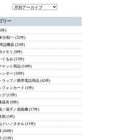
ゴリー
(5件)
未分類>> (32件)
周辺機器 (23件)
Bメモリ (9件)
いぐるみ (15件)
チケット用品 (14件)
レンダー (19件)
トラップ／携帯電話用品 (42件)
レフォンカード (1件)
グ (13件)
康器具 (9件)
扇／扇子／扇風機 (17件)
類 (5件)
ぬぐい／タオル (11件)
 (94件)
 (11件)