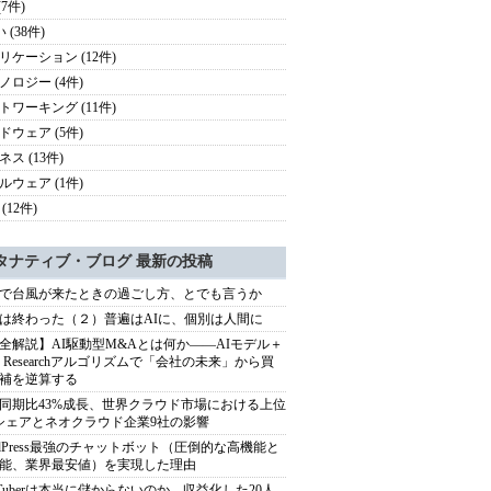
(7件)
 (38件)
リケーション (12件)
ノロジー (4件)
トワーキング (11件)
ドウェア (5件)
ス (13件)
ルウェア (1件)
(12件)
タナティブ・ブログ 最新の投稿
で台風が来たときの過ごし方、とでも言うか
は終わった（２）普遍はAIに、個別は人間に
全解説】AI駆動型M&Aとは何か――AIモデル＋
ep Researchアルゴリズムで「会社の未来」から買
補を逆算する
同期比43%成長、世界クラウド市場における上位
シェアとネオクラウド企業9社の影響
rdPress最強のチャットボット（圧倒的な高機能と
能、業界最安値）を実現した理由
uTuberは本当に儲からないのか。収益化した20人