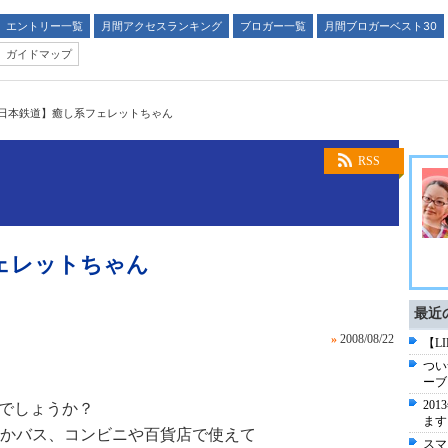
エントリー一覧
月間アクセスランキング
ブロガー一覧
月間ブロガーベスト30
ガイドマップ
日本鉄道】癒し系フェレットちゃん
RSS
ェレットちゃん
最近
»
2008/08/22
【L
つい
ーブ
20
知でしょうか？
ます
かバス、コンビニや百貨店で使えて
スマ