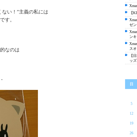
Xm
くない！”主義の私には
【K
のです。
Xm
ゼン
Xm
ンキ
Xm
スオ
表的なのは
【日
ッズ
・・
日
5
12
19
26