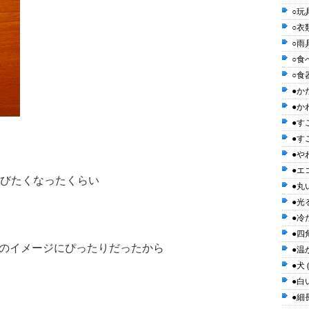
○玩具
○衣類
○雨具
○食べ
○食器
●かた
●かわ
●す
●す
●や
●エ
びたくなったくらい
●丸い
●光る
●冷た
●四角
caのイメージにぴったりだったから
●温か
●犬 
●白い
●細長