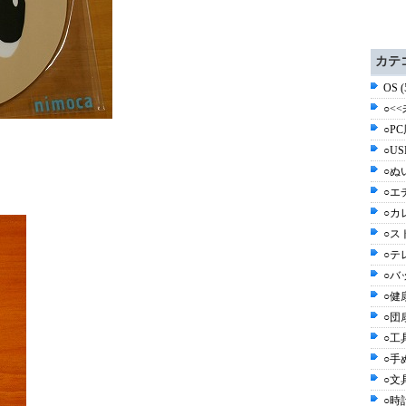
カテ
OS 
○<<
○PC
○US
○ぬ
○エ
○カ
○ス
○テ
○バッ
○健
○団
○工具
○手
○文具
○時計