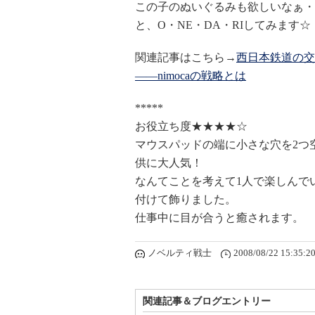
この子のぬいぐるみも欲しいなぁ・
と、O・NE・DA・RIしてみます☆
関連記事はこちら→
西日本鉄道の交
――nimocaの戦略とは
*****
お役立ち度★★★★☆
マウスパッドの端に小さな穴を2つ
供に大人気！
なんてことを考えて1人で楽しんで
付けて飾りました。
仕事中に目が合うと癒されます。
ノベルティ戦士
2008/08/22 15:35:2
関連記事＆ブログエントリー