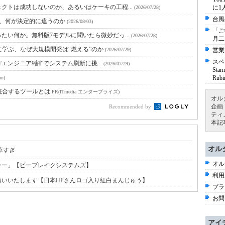
クトは成功しないのか、あるいはケーキの工程...
に1
(2026/07/28)
台風
と、何が決定的に違うのか
(2026/08/03)
「ご
たい何か。無料版7モデルに聞いたら微妙だっ...
(2026/07/28)
月二
に学ぶ、なぜ大規模開発は“燃える”のか
(2026/07/29)
営業
スペ
Tエンジニア9割”でシステム刷新に挑...
(2026/07/29)
St
Ru
an)
統合するツールとは
PR(ITmedia エンタープライズ)
オル
企画
Recommended by
ティ
本記
オル
華すぎ
オル
ラー」【ビーブレイクシステムズ】
利用
お願いいたします【日本HPさんロゴ入り紅白まんじゅう】
プラ
お問
アイ