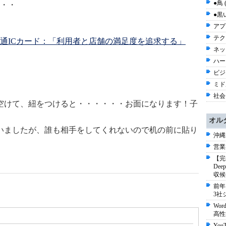
●鳥 
・・
●黒い
アプ
テク
通ICカード：「利用者と店舗の満足度を追求する」
ネッ
ハー
ビジネ
ミド
社会 
空けて、紐をつけると・・・・・・お面になります！子
オル
いましたが、誰も相手をしてくれないので机の前に貼り
沖縄
営業
【完
De
収候
0
前年
3社
Wo
高性
Yo