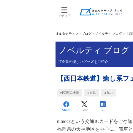
メディア
オルタナティブ・ブログ
>
ノベルティ ブログ
>
【西
ノベルティ ブログ
IT企業の楽しいグッズをご紹介
【西日本鉄道】癒し系フ
○PC周辺機器
○文具
●丸い
Share
Post
-
nimocaという交通ICカードをご存
福岡県の天神地区を中心に、電車と