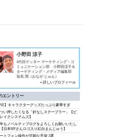
小野田 涼子
4代目ゲッター マーケティング・コ
ミュニケーション部 小野田涼子＆
ターゲティング・メディア編集部
翁長 潤（おなが じゅん）
» 詳しいプロフィール
のエントリー
INE】キャラクターグッズたっぷり豪華すぎ
つい押したくなる「針なしステープラー」【ビ
レイクシステムズ】
13年もノベルティブログをよろしくお願いいたし
【日本HPさんロゴ入り紅白まんじゅう】
ートフォン操作が可能な手袋 3選