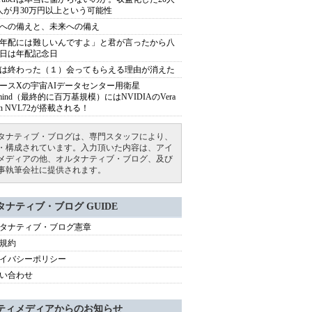
人が月30万円以上という可能性
への備えと、未来への備え
年配には難しいんですよ」と君が言ったから八
日は年配記念日
は終わった（１）会ってもらえる理由が消えた
ースXの宇宙AIデータセンター用衛星
armind（最終的に百万基規模）にはNVIDIAのVera
bin NVL72が搭載される！
タナティブ・ブログは、専門スタッフにより、
・構成されています。入力頂いた内容は、アイ
メディアの他、オルタナティブ・ブログ、及び
事執筆会社に提供されます。
タナティブ・ブログ GUIDE
タナティブ・ブログ憲章
規約
イバシーポリシー
い合わせ
ティメディアからのお知らせ