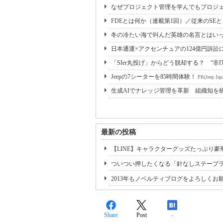
なぜプロジェクト管理を学んでもプロジェ
FDEとは何か（連載第1回）／従来のSE
冬の冷たい海で叫んだ英雄の名言とはいっ
日本通運×アクセンチュアの124億円訴訟
「SIer丸投げ」からどう脱却する？ “非I
Jeepの7シーターを85時間体験！
PR(Jeep Jap
生成AIでナレッジ管理を革新 組織知を
最新の投稿
【LINE】キャラクターグッズたっぷり豪
ついつい押したくなる「針なしステープ
2013年もノベルティブログをよろしく
Share
Post
-