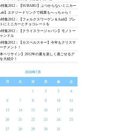
as特集2012：【SUBARU】ぶつからないミニカー
Lab】エナジードリンクで残業もへっちゃら！
as特集2012：【フォルクスワーゲン＆Audi】プレ
トにミニカーとチョコレートを
as特集2012：【クライスラージャパン】モノトー
ャンドル
as特集2012：【カスペルスキー】今年もクリスマ
ーナメント！
本ベリサイン】2012年の夏を楽しく過ごせるグ
を大紹介！
2026年7月
月
火
水
木
金
土
1
2
3
4
6
7
8
9
10
11
13
14
15
16
17
18
20
21
22
23
24
25
27
28
29
30
31