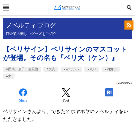
ノベルティ ブログ
IT企業の楽しいグッズをご紹介
【ベリサイン】ベリサインのマスコット
が登場。その名も『ベリ犬（ケン）』
○団扇／扇子／扇風機
○文具
●かわいい
●丸い
●四角い
●犬
»
2008/08/21
Share
Post
-
ベリサインさんより、できたてホヤホヤのノベルティをい
ただきました。