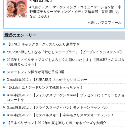
小野田 涼子
4代目ゲッター マーケティング・コミュニケーション部 小
野田涼子＆ターゲティング・メディア編集部 翁長 潤（お
なが じゅん）
» 詳しいプロフィール
最近のエントリー
【LINE】キャラクターグッズたっぷり豪華すぎ
ついつい押したくなる「針なしステープラー」【ビーブレイクシステムズ】
2013年もノベルティブログをよろしくお願いいたします【日本HPさんロゴ入
り紅白まんじゅう】
スマートフォン操作が可能な手袋 3選
Xmas特集2012：【SUBARU】ぶつからないミニカー
【KLab】エナジードリンクで残業もへっちゃら！
Xmas特集2012：【フォルクスワーゲン＆Audi】プレゼントにミニカーとチョ
コレートを
Xmas特集2012：【クライスラージャパン】モノトーンキャンドル
Xmas特集2012：【カスペルスキー】今年もクリスマスオーナメント！
【日本ベリサイン】2012年の夏を楽しく過ごせるグッズを大紹介！