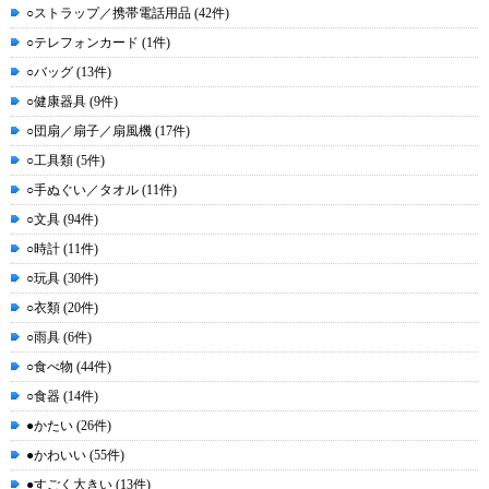
○ストラップ／携帯電話用品 (42件)
○テレフォンカード (1件)
○バッグ (13件)
○健康器具 (9件)
○団扇／扇子／扇風機 (17件)
○工具類 (5件)
○手ぬぐい／タオル (11件)
○文具 (94件)
○時計 (11件)
○玩具 (30件)
○衣類 (20件)
○雨具 (6件)
○食べ物 (44件)
○食器 (14件)
●かたい (26件)
●かわいい (55件)
●すごく大きい (13件)