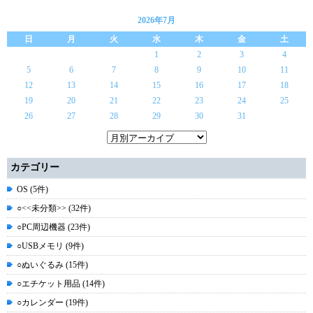
2026年7月
日
月
火
水
木
金
土
1
2
3
4
5
6
7
8
9
10
11
12
13
14
15
16
17
18
19
20
21
22
23
24
25
26
27
28
29
30
31
カテゴリー
OS (5件)
○<<未分類>> (32件)
○PC周辺機器 (23件)
○USBメモリ (9件)
○ぬいぐるみ (15件)
○エチケット用品 (14件)
○カレンダー (19件)