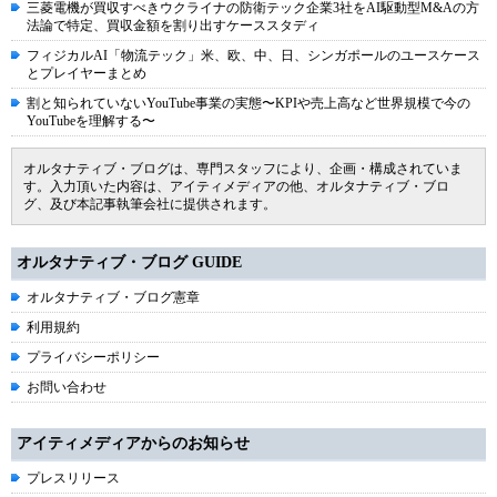
三菱電機が買収すべきウクライナの防衛テック企業3社をAI駆動型M&Aの方
法論で特定、買収金額を割り出すケーススタディ
フィジカルAI「物流テック」米、欧、中、日、シンガポールのユースケース
とプレイヤーまとめ
割と知られていないYouTube事業の実態〜KPIや売上高など世界規模で今の
YouTubeを理解する〜
オルタナティブ・ブログは、専門スタッフにより、企画・構成されていま
す。入力頂いた内容は、アイティメディアの他、オルタナティブ・ブロ
グ、及び本記事執筆会社に提供されます。
オルタナティブ・ブログ GUIDE
オルタナティブ・ブログ憲章
利用規約
プライバシーポリシー
お問い合わせ
アイティメディアからのお知らせ
プレスリリース