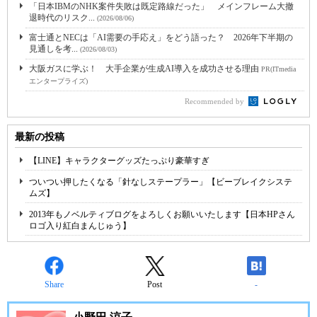
「日本IBMのNHK案件失敗は既定路線だった」 メインフレーム大撤
退時代のリスク...
(2026/08/06)
富士通とNECは「AI需要の手応え」をどう語った？ 2026年下半期の
見通しを考...
(2026/08/03)
大阪ガスに学ぶ！ 大手企業が生成AI導入を成功させる理由
PR(ITmedia
エンタープライズ)
Recommended by
最新の投稿
【LINE】キャラクターグッズたっぷり豪華すぎ
ついつい押したくなる「針なしステープラー」【ビーブレイクシステ
ムズ】
2013年もノベルティブログをよろしくお願いいたします【日本HPさん
ロゴ入り紅白まんじゅう】
Share
Post
-