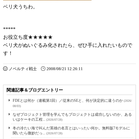
ベリ犬うちわ。
*****
お役立ち度★★★★★
ベリ犬がぬいぐるみ化されたら、ぜひ手に入れたいもので
す！
ノベルティ戦士
2008/08/21 12:26:11
関連記事＆ブログエントリー
FDEとは何か（連載第1回）／従来のSEと、何が決定的に違うのか
(2026/
08/03)
なぜプロジェクト管理を学んでもプロジェクトは成功しないのか、ある
いはケーキの工程...
(2026/07/28)
冬の冷たい海で叫んだ英雄の名言とはいったい何か。無料版7モデルに
聞いたら微妙だっ...
(2026/07/28)