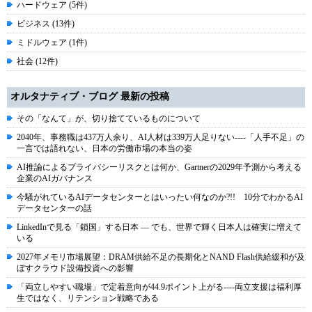
ハードウェア (5件)
ビジネス (13件)
ミドルウェア (1件)
社会 (12件)
オルタナティブ・ブログ 最新の投稿
その「なんて」が、切り捨てているものについて
2040年、事務職は437万人余り、AI人材は339万人足りない----「人手不足」の
一言では語れない、日本の労働市場の本当の姿
AI推論によるプライバシーリスクとは何か、Gartnerの2029年予測から考える
企業のAIガバナンス
今騒がれているAIデータセンターとはいったい何なのか?!! 10分でわかるAI
データセンターの話
LinkedInで見る「鎖国」する日本 ― でも、世界で輝く日本人は確実に増えて
いる
2027年メモリ市場展望：DRAM供給不足の長期化とNAND Flash供給緩和が及
ぼすクラウド設備投資への影響
「両立しやすい職場」で定着意向が44.9ポイント上がる----両立支援は福利厚
生ではなく、リテンション戦略である