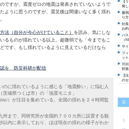
【リ
のですが、震度ゼロの地震は発表されていないようで
発し
たように思うのですが、震災後は間違いなく多く揺れ
最弱
り方
。
社長
お約
方法（自分が今心がけていること）
を読み、気にしな
パス
いるものが揺れている以上、超微弱でも「今までもこ
（N
サイ
どです。もし揺れているように見えているだけなら
フィ
ット
TO
認を 防災科研が配信
対策
【注
のセ
いのに揺れているように感じる「地震酔い」に悩む人
（茨城県つくば市）の「強震モニタ」
i.go.jp/kyoshin/）が注目を集めている。全国の揺れを２４時間監
日
九州まで、同研究所が全国約７００カ所に設置する観
5
秒以内に表示しており、ほぼ現在の揺れの様子がわか