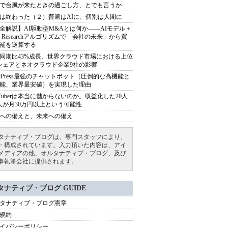
で台風が来たときの過ごし方、とでも言うか
は終わった（２）普遍はAIに、個別は人間に
全解説】AI駆動型M&Aとは何か――AIモデル＋
ep Researchアルゴリズムで「会社の未来」から買
補を逆算する
同期比43%成長、世界クラウド市場における上位
シェアとネオクラウド企業9社の影響
rdPress最強のチャットボット（圧倒的な高機能と
能、業界最安値）を実現した理由
uTuberは本当に儲からないのか。収益化した20人
人が月30万円以上という可能性
への備えと、未来への備え
タナティブ・ブログは、専門スタッフにより、
・構成されています。入力頂いた内容は、アイ
メディアの他、オルタナティブ・ブログ、及び
事執筆会社に提供されます。
タナティブ・ブログ GUIDE
タナティブ・ブログ憲章
規約
イバシーポリシー