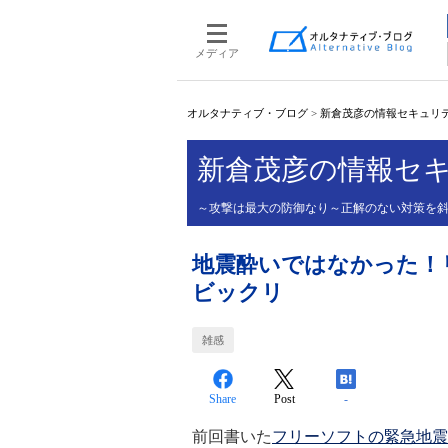
メディア
オルタナティブ・ブログ
>
新倉茂彦の情報セキュリティ
新倉茂彦の情報セキ
～攻撃は最大の防御なり～正解のない対策を
地震酔いではなかった！
ビックリ
雑感
Share
Post
-
前回書いた
フリーソフトの緊急地震