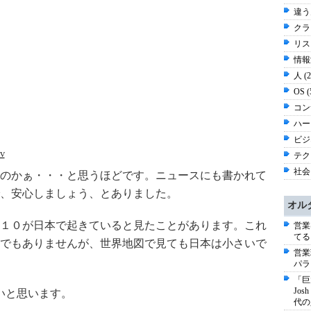
違う
クラ
リスク
情報漏
人 (
OS 
コン
ハー
ビジネ
テク
TV
社会 
のかぁ・・・と思うほどです。
ニュースにも書かれて
、安心しましょう、とありました。
オル
１０が日本で起きていると見たことがあります。これ
営業
てる
でもありませんが、世界地図で見ても日本は小さいで
営業
パラ
「巨
Jo
いと思います。
代の