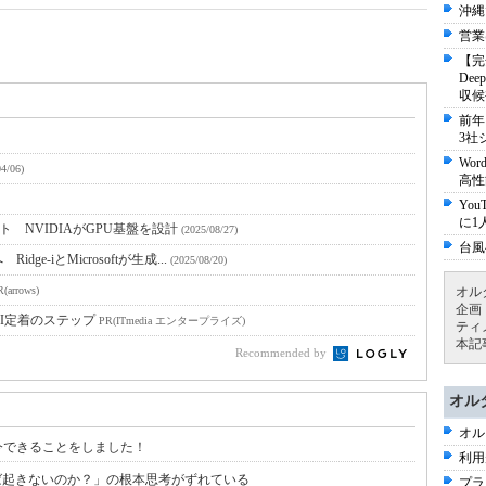
沖縄
営業
【完
De
収候
前年
3社
Wo
04/06)
高性
Yo
に1
 NVIDIAがGPU基盤を設計
(2025/08/27)
台風
-iとMicrosoftが生成...
(2025/08/20)
オル
(arrows)
企画
I定着のステップ
PR(ITmedia エンタープライズ)
ティ
本記
Recommended by
オル
オル
今できることをしました！
利用
ば起きないのか？」の根本思考がずれている
プラ