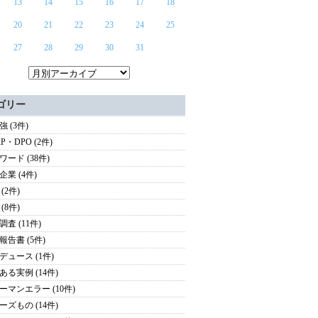
13
14
15
16
17
18
20
21
22
23
24
25
27
28
29
30
31
ゴリー
 (3件)
P・DPO (2件)
ワード (38件)
企業 (4件)
(2件)
(8件)
査 (11件)
報告書 (5件)
デュース (1件)
ある実例 (14件)
ーマンエラー (10件)
ーズもの (14件)