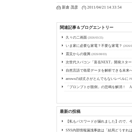
新倉 茂彦
2011/04/21 14:33:54
関連記事＆ブログエントリー
久々の二画面
(2026/03/25)
いま家に必要な家電？不要な家電？
(2026/
震災からの復興
(2026/08/03)
次世代スパコン「富岳NEXT」開発スタート
自然言語で衛星データを解析できる未来へ Ridge
arrowsの頑丈さがとんでもないレベルに
PR
「プロンプトが面倒」の悲鳴を解消！ A
最新の投稿
【私もパスワードが漏れました】ので、
SNS内部情報漏洩事故は「結局どうすれ