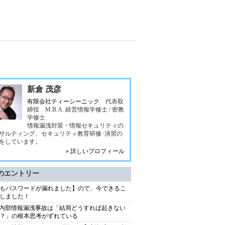
新倉 茂彦
有限会社ティーシーニック
代表取
締役 M.B.A. 経営情報学修士 / 密教
学修士
情報漏洩対策・情報セキュリティの
サルティング、セキュリティ教育研修･演習の
をしています。
» 詳しいプロフィール
のエントリー
もパスワードが漏れました】ので、今できるこ
しました！
S内部情報漏洩事故は「結局どうすれば起きない
？」の根本思考がずれている