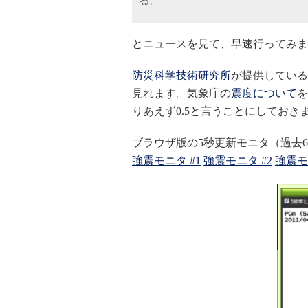
る。
とニュースを見て、早速行ってみま
防災科学技術研究所
が提供している
見れます。気象庁の
震度について
を
りあえず0.5と言うことにしてお
ブラウザ版の5秒更新モニタ（過去
強震モニタ #1
強震モニタ #2
強震モ