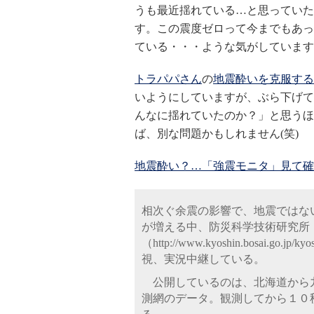
うも最近揺れている…と思っていた
す。この震度ゼロって今までもあっ
ている・・・ような気がしています
トラパパさん
の
地震酔いを克服する
いようにしていますが、ぶら下げて
んなに揺れていたのか？」と思うほ
ば、別な問題かもしれません(笑)
地震酔い？…「強震モニタ」見て確
相次ぐ余震の影響で、地震ではな
が増える中、防災科学技術研究所
（http://www.kyoshin.bosa
視、実況中継している。
公開しているのは、北海道から
測網のデータ。観測してから１０