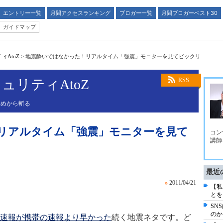
エントリー一覧
月間アクセスランキング
ブロガー一覧
月間ブロガーベスト30
ガイドマップ
AtoZ
>
地震酔いではなかった！リアルタイム「強震」モニターを見てビックリ
ュリティAtoZ
RSS
斜めから斬る
リアルタイム「強震」モニターを見て
コン
講師
最近
»
2011/04/21
【私
とを
SN
のか
速報が携帯の速報より早かった
続く地震ネタです。ど