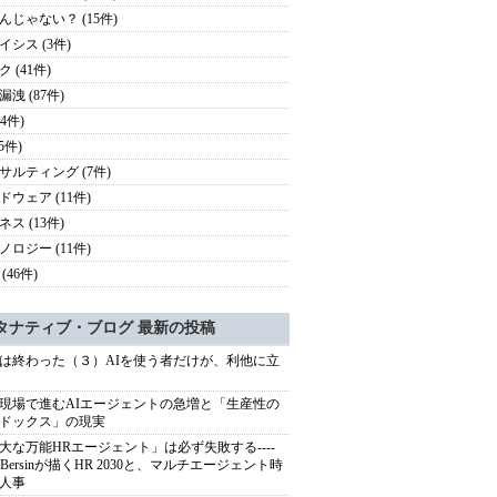
んじゃない？ (15件)
イシス (3件)
 (41件)
洩 (87件)
24件)
(5件)
サルティング (7件)
ドウェア (11件)
ス (13件)
ノロジー (11件)
(46件)
タナティブ・ブログ 最新の投稿
は終わった（３）AIを使う者だけが、利他に立
現場で進むAIエージェントの急増と「生産性の
ドックス」の現実
大な万能HRエージェント」は必ず失敗する----
sh Bersinが描くHR 2030と、マルチエージェント時
人事