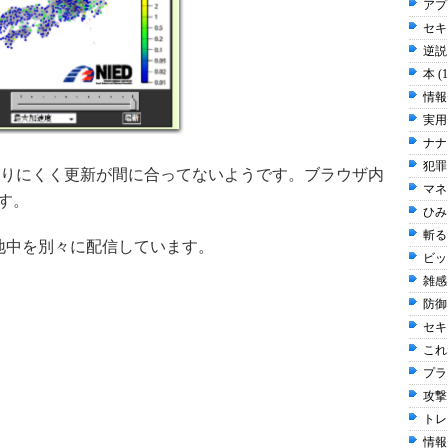
アプ
セキュ
逆説 
本 (
情報
実用
ナナ
犯罪 
りにくく更新が間に合ってないようです。ブラウザ内
マネ
す。
ひみち
斬る 
と地中を別々に配信しています。
ビッ
雑感 
防御 
セキ
これだ
プラ
攻撃 
トレ
情報