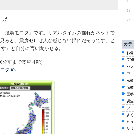
12
19
した。
26
「強震モニタ」です。リアルタイムの揺れがネットで
見ると、震度ゼロは人が感じない揺れだそうです。と
カテ
きます←と自分に言い聞かせる。
お勉強
GDR
60分前まで閲覧可能）
パス
ニタ #3
中小
密教 
仏教 
国勢調
調査
プロ
よく
ヒュ
シリ