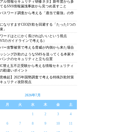
アル情報セキュリティ研修ネタ】新年度から多
てるSNS情報漏洩事故から見つめ直すこと
パスワード調査から考える「適当で最強」の作
になりすますCEO詐欺を回避する「たった1つの
束」
ワードはとにかく長ければいいという視点
ISTのガイドラインで考える）
バー攻撃被害で考える脅威が内側から来た場合
ッシング詐欺のようなSMSを送ってくる本家ネ
バンクのセキュリティと立ち位置
EIC替え玉不正受験から考える情報セキュリティ
の勘違いポイント
意喚起】2025年国勢調査で考える特殊詐欺対策
キュリティ攻防視点
2026年7月
月
火
水
木
金
土
1
2
3
4
6
7
8
9
10
11