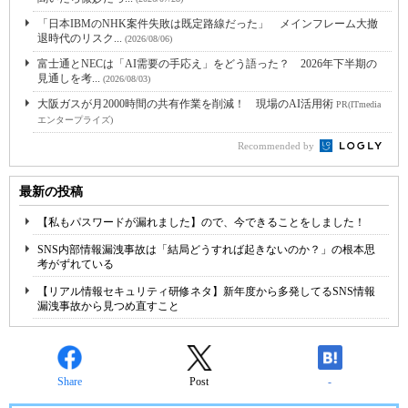
「日本IBMのNHK案件失敗は既定路線だった」 メインフレーム大撤
退時代のリスク...
(2026/08/06)
富士通とNECは「AI需要の手応え」をどう語った？ 2026年下半期の
見通しを考...
(2026/08/03)
大阪ガスが月2000時間の共有作業を削減！ 現場のAI活用術
PR(ITmedia
エンタープライズ)
Recommended by
最新の投稿
【私もパスワードが漏れました】ので、今できることをしました！
SNS内部情報漏洩事故は「結局どうすれば起きないのか？」の根本思
考がずれている
【リアル情報セキュリティ研修ネタ】新年度から多発してるSNS情報
漏洩事故から見つめ直すこと
Share
Post
-