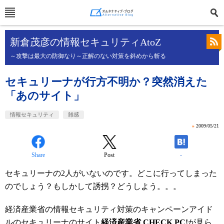
新倉茂彦の情報セキュリティAtoZ
～攻撃は最大の防御なり～正解のない対策を斜めから斬る
セキュリーナが行方不明か？突然消えた
「あのサイト」
情報セキュリティ
雑感
»
2009/05/21
Share
Post
-
セキュリーナの2人がいないのです。どこに行ってしまった
のでしょう？もしかして誘拐？どうしよう。。。
経済産業省の情報セキュリティ対策のキャンペーンアイド
ルのセキュリーナのサイト
経済産業省 CHECK PC!
が見ら