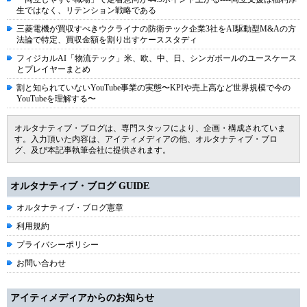
生ではなく、リテンション戦略である
三菱電機が買収すべきウクライナの防衛テック企業3社をAI駆動型M&Aの方
法論で特定、買収金額を割り出すケーススタディ
フィジカルAI「物流テック」米、欧、中、日、シンガポールのユースケース
とプレイヤーまとめ
割と知られていないYouTube事業の実態〜KPIや売上高など世界規模で今の
YouTubeを理解する〜
オルタナティブ・ブログは、専門スタッフにより、企画・構成されていま
す。入力頂いた内容は、アイティメディアの他、オルタナティブ・ブロ
グ、及び本記事執筆会社に提供されます。
オルタナティブ・ブログ GUIDE
オルタナティブ・ブログ憲章
利用規約
プライバシーポリシー
お問い合わせ
アイティメディアからのお知らせ