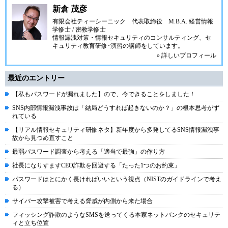
新倉 茂彦
有限会社ティーシーニック
代表取締役 M.B.A. 経営情報
学修士 / 密教学修士
情報漏洩対策・情報セキュリティのコンサルティング、セ
キュリティ教育研修･演習の講師をしています。
» 詳しいプロフィール
最近のエントリー
【私もパスワードが漏れました】ので、今できることをしました！
SNS内部情報漏洩事故は「結局どうすれば起きないのか？」の根本思考がず
れている
【リアル情報セキュリティ研修ネタ】新年度から多発してるSNS情報漏洩事
故から見つめ直すこと
最弱パスワード調査から考える「適当で最強」の作り方
社長になりすますCEO詐欺を回避する「たった1つのお約束」
パスワードはとにかく長ければいいという視点（NISTのガイドラインで考え
る）
サイバー攻撃被害で考える脅威が内側から来た場合
フィッシング詐欺のようなSMSを送ってくる本家ネットバンクのセキュリテ
ィと立ち位置