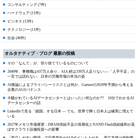
コンサルティング (7件)
ハードウェア (11件)
ビジネス (13件)
テクノロジー (11件)
社会 (46件)
オルタナティブ・ブログ 最新の投稿
その「なんて」が、切り捨てているものについて
2040年、事務職は437万人余り、AI人材は339万人足りない----「人手不足」の
一言では語れない、日本の労働市場の本当の姿
AI推論によるプライバシーリスクとは何か、Gartnerの2029年予測から考える
企業のAIガバナンス
今騒がれているAIデータセンターとはいったい何なのか?!! 10分でわかるAI
データセンターの話
LinkedInで見る「鎖国」する日本 ― でも、世界で輝く日本人は確実に増えて
いる
2027年メモリ市場展望：DRAM供給不足の長期化とNAND Flash供給緩和が及
ぼすクラウド設備投資への影響
「両立しやすい職場」で定着意向が44.9ポイント上がる----両立支援は福利厚