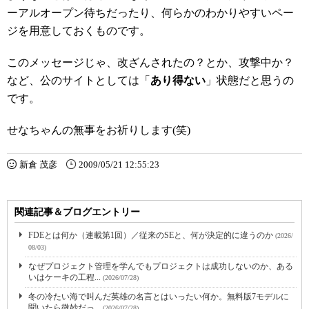
ーアルオープン待ちだったり、何らかのわかりやすいペー
ジを用意しておくものです。
このメッセージじゃ、改ざんされたの？とか、攻撃中か？
など、公のサイトとしては「
あり得ない
」状態だと思うの
です。
せなちゃんの無事をお祈りします(笑)
新倉 茂彦
2009/05/21 12:55:23
関連記事＆ブログエントリー
FDEとは何か（連載第1回）／従来のSEと、何が決定的に違うのか
(2026/
08/03)
なぜプロジェクト管理を学んでもプロジェクトは成功しないのか、ある
いはケーキの工程...
(2026/07/28)
冬の冷たい海で叫んだ英雄の名言とはいったい何か。無料版7モデルに
聞いたら微妙だっ...
(2026/07/28)