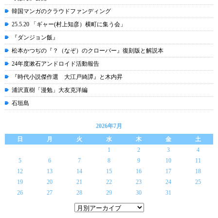
韓国マンガのクラウドファンディング
25.5.20 「ギャー(村上知彦）横町に集う会」
『ダンジョン飯』
松本かつぢの『？（なぞ）のクローバー』復刻版と解説本
24年度漱石アンドロイド活動報告
『時代小説傑作選 大江戸綺譚』と木内昇
浦沢直樹「漫勉」大友克洋編
石垣島
2026年7月
日
月
火
水
木
金
土
1
2
3
4
5
6
7
8
9
10
11
12
13
14
15
16
17
18
19
20
21
22
23
24
25
26
27
28
29
30
31