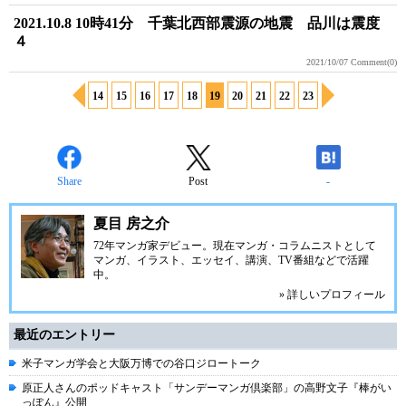
2021.10.8 10時41分 千葉北西部震源の地震 品川は震度
４
2021/10/07
Comment(0)
14
15
16
17
18
19
20
21
22
23
Share
Post
-
夏目 房之介
72年マンガ家デビュー。現在マンガ・コラムニストとして
マンガ、イラスト、エッセイ、講演、TV番組などで活躍
中。
» 詳しいプロフィール
最近のエントリー
米子マンガ学会と大阪万博での谷口ジロートーク
原正人さんのポッドキャスト「サンデーマンガ倶楽部」の高野文子『棒がい
っぽん』公開