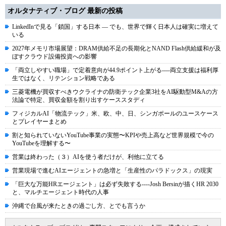
オルタナティブ・ブログ 最新の投稿
LinkedInで見る「鎖国」する日本 ― でも、世界で輝く日本人は確実に増えて
いる
2027年メモリ市場展望：DRAM供給不足の長期化とNAND Flash供給緩和が及
ぼすクラウド設備投資への影響
「両立しやすい職場」で定着意向が44.9ポイント上がる----両立支援は福利厚
生ではなく、リテンション戦略である
三菱電機が買収すべきウクライナの防衛テック企業3社をAI駆動型M&Aの方
法論で特定、買収金額を割り出すケーススタディ
フィジカルAI「物流テック」米、欧、中、日、シンガポールのユースケース
とプレイヤーまとめ
割と知られていないYouTube事業の実態〜KPIや売上高など世界規模で今の
YouTubeを理解する〜
営業は終わった（３）AIを使う者だけが、利他に立てる
営業現場で進むAIエージェントの急増と「生産性のパラドックス」の現実
「巨大な万能HRエージェント」は必ず失敗する----Josh Bersinが描くHR 2030
と、マルチエージェント時代の人事
沖縄で台風が来たときの過ごし方、とでも言うか