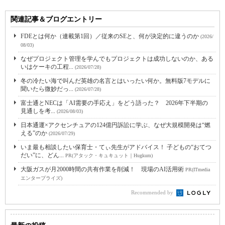
関連記事＆ブログエントリー
FDEとは何か（連載第1回）／従来のSEと、何が決定的に違うのか
(2026/
08/03)
なぜプロジェクト管理を学んでもプロジェクトは成功しないのか、ある
いはケーキの工程...
(2026/07/28)
冬の冷たい海で叫んだ英雄の名言とはいったい何か。無料版7モデルに
聞いたら微妙だっ...
(2026/07/28)
富士通とNECは「AI需要の手応え」をどう語った？ 2026年下半期の
見通しを考...
(2026/08/03)
日本通運×アクセンチュアの124億円訴訟に学ぶ、なぜ大規模開発は“燃
える”のか
(2026/07/29)
いま最も相談したい保育士・てぃ先生がアドバイス！ 子どもの“おてつ
だい”に、どん...
PR(アタック・キュキュット｜Hugkum)
大阪ガスが月2000時間の共有作業を削減！ 現場のAI活用術
PR(ITmedia
エンタープライズ)
Recommended by