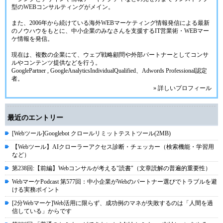
型のWEBコンサルティングがメイン。
また、2006年から続けている海外WEBマーケティング情報発信による最新
のノウハウをもとに、中小企業のみなさんを支援するIT営業術・WEBマー
ケ情報を発信。
現在は、複数の企業にて、ウェブ戦略顧問や外部パートナーとしてコンサ
ルやコンテンツ提供などを行う。
GooglePartner , GoogleAnalyticsIndividualQualified、Adwords Professional認定
者。
» 詳しいプロフィール
最近のエントリー
[Webツール]Googlebot クロールリミットテストツール(2MB)
【Webツール】AIクローラーアクセス診断・チェッカー（検索機能・学習用
など）
第238回:【前編】Webコンサルが考える"読書"（文章読解の普遍的重要性）
WebマーケPodcast 第577回：中小企業がWebのパートナー選びでトラブルを避
ける実務ポイント
[2分Webマーケ]Web活用に限らず、成功例のマネが失敗するのは「人間を過
信している」からです