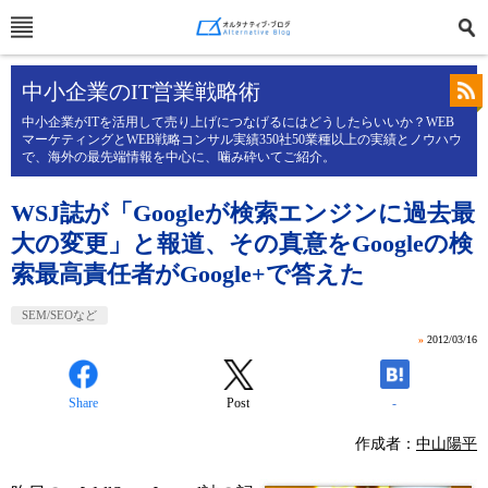
中小企業のIT営業戦略術
中小企業がITを活用して売り上げにつなげるにはどうしたらいいか？WEB
マーケティングとWEB戦略コンサル実績350社50業種以上の実績とノウハウ
で、海外の最先端情報を中心に、噛み砕いてご紹介。
WSJ誌が「Googleが検索エンジンに過去最
大の変更」と報道、その真意をGoogleの検
索最高責任者がGoogle+で答えた
SEM/SEOなど
»
2012/03/16
Share
Post
-
作成者：
中山陽平