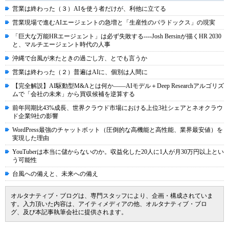
営業は終わった（３）AIを使う者だけが、利他に立てる
営業現場で進むAIエージェントの急増と「生産性のパラドックス」の現実
「巨大な万能HRエージェント」は必ず失敗する----Josh Bersinが描くHR 2030
と、マルチエージェント時代の人事
沖縄で台風が来たときの過ごし方、とでも言うか
営業は終わった（２）普遍はAIに、個別は人間に
【完全解説】AI駆動型M&Aとは何か――AIモデル＋Deep Researchアルゴリズ
ムで「会社の未来」から買収候補を逆算する
前年同期比43%成長、世界クラウド市場における上位3社シェアとネオクラウ
ド企業9社の影響
WordPress最強のチャットボット（圧倒的な高機能と高性能、業界最安値）を
実現した理由
YouTuberは本当に儲からないのか。収益化した20人に1人が月30万円以上とい
う可能性
台風への備えと、未来への備え
オルタナティブ・ブログは、専門スタッフにより、企画・構成されていま
す。入力頂いた内容は、アイティメディアの他、オルタナティブ・ブロ
グ、及び本記事執筆会社に提供されます。