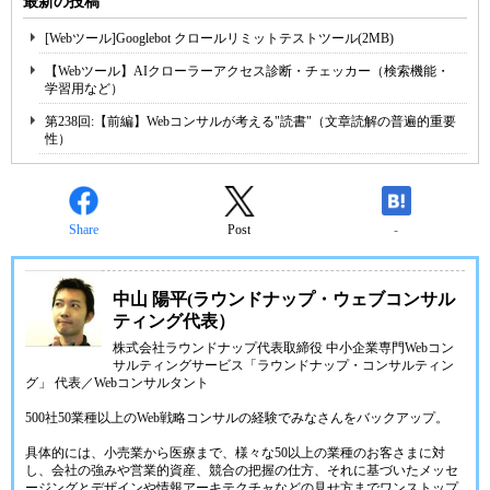
最新の投稿
[Webツール]Googlebot クロールリミットテストツール(2MB)
【Webツール】AIクローラーアクセス診断・チェッカー（検索機能・
学習用など）
第238回:【前編】Webコンサルが考える"読書"（文章読解の普遍的重要
性）
Share
Post
-
中山 陽平(ラウンドナップ・ウェブコンサル
ティング代表）
株式会社ラウンドナップ代表取締役 中小企業専門Webコン
サルティングサービス「ラウンドナップ・コンサルティン
グ」 代表／Webコンサルタント
500社50業種以上のWeb戦略コンサルの経験でみなさんをバックアップ。
具体的には、小売業から医療まで、様々な50以上の業種のお客さまに対
し、会社の強みや営業的資産、競合の把握の仕方、それに基づいたメッセ
ージングとデザインや情報アーキテクチャなどの見せ方までワンストップ