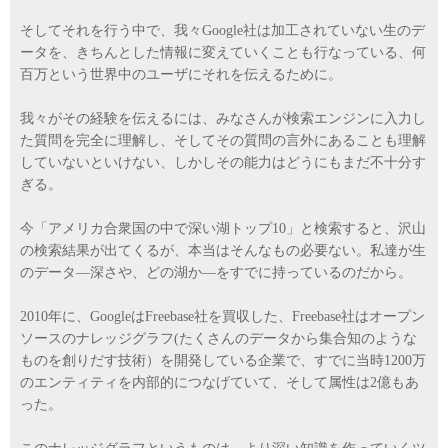
そしてそれを行う中で、我々Google社は加工されていない生のデ
ータを、きちんとした情報に変えていくことも行なっている、何
百万という世界中のユーザにそれを伝えるために。
我々がその経験を伝えるには、みなさんが検索エンジンに入力し
た質問を完全に理解し、そしてその質問の言外にあることも理解
していないといけない、しかしその能力はどうにもまだ不十分す
ぎる。
今「アメリカ合衆国の中で深い湖トップ10」と検索すると、沢山
の検索結果が出てくるが、本当はそんなもの必要ない。私達が生
のデータ―深さや、どの湖か―をすでに持っているのだから。
2010年に、GoogleはFreebase社を買収した、Freebase社はオープン
ソースのナレッジグラフ(たくさんのデータから集合知のような
ものを創りだす技術）を開発している企業で、すでに当時1200万
のエンティティを内部的につなげていて、そして属性は2億もあ
った。