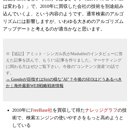
は変わる）」で、2010年に買収した会社の技術を別途組み
込んでいくよ、という内容のようです。通常検索のアルゴ
リズムには影響しますが、いわゆる大きめのアルゴリズム
アップデートと考えるのが適当かなと思います。
※【追記】アミット・シンガル氏がMashableのインタビューに答
えた記事を読んで、もう1つ記事を作りました。マーケティング
に関わる方はぜひご覧下さい。今後の”コンテンツ資産”の話で
す。
→ Googleが目指すはSiriの様な"AI"？今後のSEOはどうあるべき
か｜海外最新WEB戦略戦術情報
2010年に
FreeBase社
を買収して得た
ナレッジグラフ
の技
術で、検索エンジンの使いやすさをもっと高めようと
している