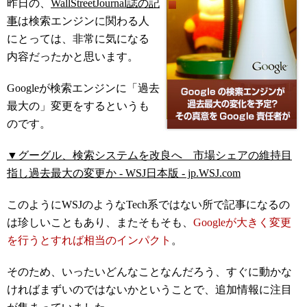
昨日の、
WallStreetJournal誌の記
事
は検索エンジンに関わる人
にとっては、非常に気になる
内容だったかと思います。
Googleが検索エンジンに「過去
最大の」変更をするというも
のです。
▼グーグル、検索システムを改良へ 市場シェアの維持目
指し過去最大の変更か - WSJ日本版 - jp.WSJ.com
このようにWSJのようなTech系ではない所で記事になるの
は珍しいこともあり、またそもそも、
Googleが大きく変更
を行うとすれば相当のインパクト
。
そのため、いったいどんなことなんだろう、すぐに動かな
ければまずいのではないかということで、追加情報に注目