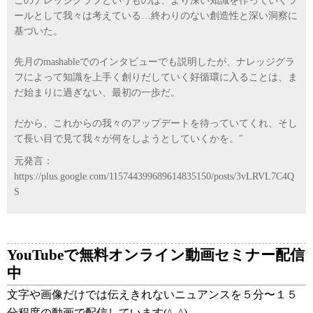
このナレッジグラフというものは、より深い知識を作っていくツ
ールとして我々は考えている…終わりのない創造性と深い洞察に
基づいた。
先月のmashableでのインタビューでも説明したが、ナレッジグラ
フによって知識を上手く創りだしていく好循環に入ることは、ま
だ始まりに過ぎない、最初の一歩だ。
だから、これからの我々のアップデートを待っていてくれ、そし
て長い目で見て我々が何をしようとしていくかを。"
元発言：
https://plus.google.com/115744399689614835150/posts/3vLRVL7C4Q
S
YouTubeで無料オンライン動画セミナー配信
中
文字や画像だけでは伝えきれないニュアンスを５分〜１５
分程度の動画で配信しています(^_^)