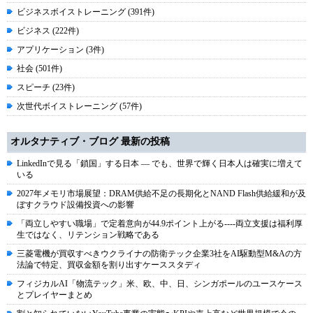
ビジネスボイストレーニング (391件)
ビジネス (222件)
アプリケーション (3件)
社会 (501件)
スピーチ (23件)
次世代ボイストレーニング (57件)
オルタナティブ・ブログ 最新の投稿
LinkedInで見る「鎖国」する日本 ― でも、世界で輝く日本人は確実に増えて
いる
2027年メモリ市場展望：DRAM供給不足の長期化とNAND Flash供給緩和が及
ぼすクラウド設備投資への影響
「両立しやすい職場」で定着意向が44.9ポイント上がる----両立支援は福利厚
生ではなく、リテンション戦略である
三菱電機が買収すべきウクライナの防衛テック企業3社をAI駆動型M&Aの方
法論で特定、買収金額を割り出すケーススタディ
フィジカルAI「物流テック」米、欧、中、日、シンガポールのユースケース
とプレイヤーまとめ