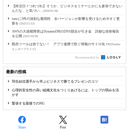
【終活日々つれづれ】そうか、ビジネスセミナーとかにも参加できない
んだな、と気づい...
(2026/01/28)
runcに3件の深刻な脆弱性 全バージョンが影響を受けるため今すぐ更
新を
(2025/11/13)
AWSの大規模障害はDynamoDBのDNS競合が引き金 詳細な技術報告
を公開
(2025/10/29)
既存ツールは捨てない！ アプリ連携で防ぐ情報のサイロ化
PR(ITmedia
エンタープライズ)
Recommended by
最新の投稿
羽生結弦選手から学ぶビジネスで勝てるプレゼンのコツ
心理的安全性の高い組織文化をつくりあげるには、トップの弱みを活
かす
緊張する面接でのNG
Share
Post
-