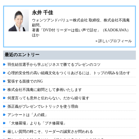
永井 千佳
ウォンツアンドバリュー株式会社 取締役、株式会社不識庵
顧問。
著書「DVD付 リーダーは低い声で話せ」（KADOKAWA）
ほか
» 詳しいプロフィール
最近のエントリー
羽生結弦選手から学ぶビジネスで勝てるプレゼンのコツ
心理的安全性の高い組織文化をつくりあげるには、トップの弱みを活かす
緊張する面接でのNG
株式会社不識庵に顧問として参画いたします
何度言っても意外と伝わらない。だから繰り返す
孫正義がプレゼンでレトリックを使う理由
アンケートは「人の鏡」
「大修羅場」よりも「プチ修羅場」
厳しい質問の時こそ、リーダーの誠実さが問われる