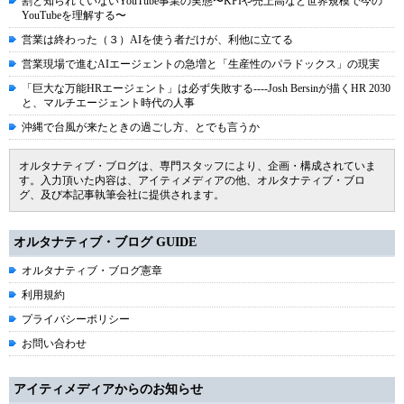
割と知られていないYouTube事業の実態〜KPIや売上高など世界規模で今の
YouTubeを理解する〜
営業は終わった（３）AIを使う者だけが、利他に立てる
営業現場で進むAIエージェントの急増と「生産性のパラドックス」の現実
「巨大な万能HRエージェント」は必ず失敗する----Josh Bersinが描くHR 2030
と、マルチエージェント時代の人事
沖縄で台風が来たときの過ごし方、とでも言うか
オルタナティブ・ブログは、専門スタッフにより、企画・構成されていま
す。入力頂いた内容は、アイティメディアの他、オルタナティブ・ブロ
グ、及び本記事執筆会社に提供されます。
オルタナティブ・ブログ GUIDE
オルタナティブ・ブログ憲章
利用規約
プライバシーポリシー
お問い合わせ
アイティメディアからのお知らせ