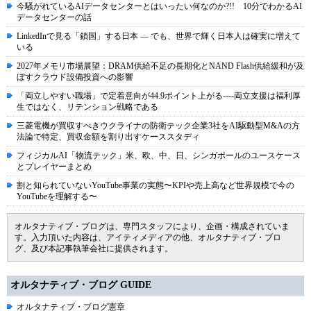
今騒がれているAIデータセンターとはいったい何なのか?!! 10分でわかるAI
データセンターの話
LinkedInで見る「鎖国」する日本 ― でも、世界で輝く日本人は確実に増えて
いる
2027年メモリ市場展望：DRAM供給不足の長期化とNAND Flash供給緩和が及
ぼすクラウド設備投資への影響
「両立しやすい職場」で定着意向が44.9ポイント上がる----両立支援は福利厚
生ではなく、リテンション戦略である
三菱電機が買収すべきウクライナの防衛テック企業3社をAI駆動型M&Aの方
法論で特定、買収金額を割り出すケーススタディ
フィジカルAI「物流テック」米、欧、中、日、シンガポールのユースケース
とプレイヤーまとめ
割と知られていないYouTube事業の実態〜KPIや売上高など世界規模で今の
YouTubeを理解する〜
オルタナティブ・ブログは、専門スタッフにより、企画・構成されていま
す。入力頂いた内容は、アイティメディアの他、オルタナティブ・ブロ
グ、及び本記事執筆会社に提供されます。
オルタナティブ・ブログ GUIDE
オルタナティブ・ブログ憲章