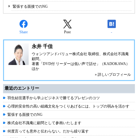
緊張する面接でのNG
Share
Post
-
永井 千佳
ウォンツアンドバリュー株式会社 取締役、株式会社不識庵
顧問。
著書「DVD付 リーダーは低い声で話せ」（KADOKAWA）
ほか
» 詳しいプロフィール
最近のエントリー
羽生結弦選手から学ぶビジネスで勝てるプレゼンのコツ
心理的安全性の高い組織文化をつくりあげるには、トップの弱みを活かす
緊張する面接でのNG
株式会社不識庵に顧問として参画いたします
何度言っても意外と伝わらない。だから繰り返す