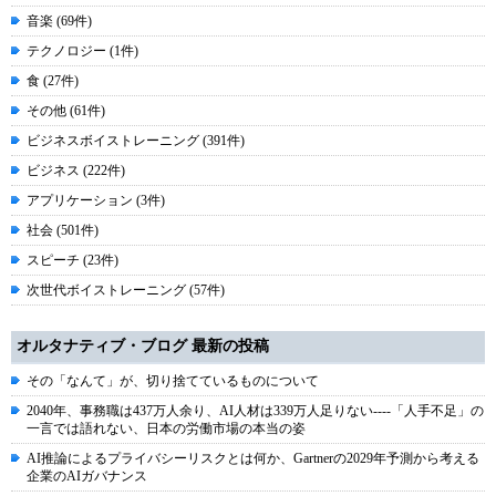
音楽 (69件)
テクノロジー (1件)
食 (27件)
その他 (61件)
ビジネスボイストレーニング (391件)
ビジネス (222件)
アプリケーション (3件)
社会 (501件)
スピーチ (23件)
次世代ボイストレーニング (57件)
オルタナティブ・ブログ 最新の投稿
その「なんて」が、切り捨てているものについて
2040年、事務職は437万人余り、AI人材は339万人足りない----「人手不足」の
一言では語れない、日本の労働市場の本当の姿
AI推論によるプライバシーリスクとは何か、Gartnerの2029年予測から考える
企業のAIガバナンス