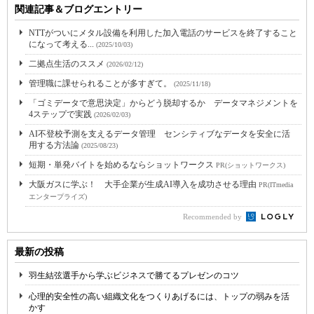
関連記事＆ブログエントリー
NTTがついにメタル設備を利用した加入電話のサービスを終了すること
になって考える...
(2025/10/03)
二拠点生活のススメ
(2026/02/12)
管理職に課せられることが多すぎて。
(2025/11/18)
「ゴミデータで意思決定」からどう脱却するか データマネジメントを
4ステップで実践
(2026/02/03)
AI不登校予測を支えるデータ管理 センシティブなデータを安全に活
用する方法論
(2025/08/23)
短期・単発バイトを始めるならショットワークス
PR(ショットワークス)
大阪ガスに学ぶ！ 大手企業が生成AI導入を成功させる理由
PR(ITmedia
エンタープライズ)
Recommended by
最新の投稿
羽生結弦選手から学ぶビジネスで勝てるプレゼンのコツ
心理的安全性の高い組織文化をつくりあげるには、トップの弱みを活
かす