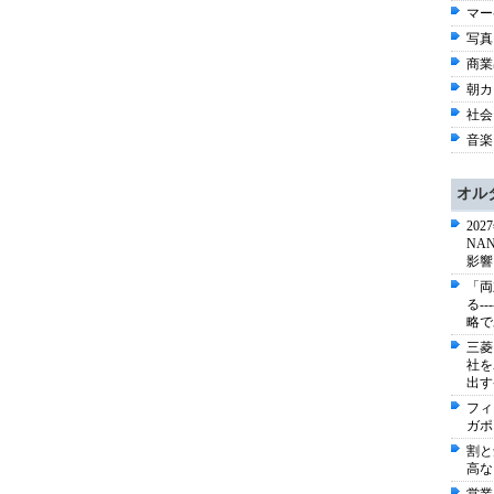
マー
写真 
商業出
朝カ
社会 
音楽 
オル
20
NA
影響
「両
る-
略で
三菱
社を
出す
フィ
ガポ
割と
高な