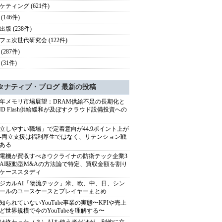
ケティング (621件)
(146件)
版 (238件)
フェ次世代研究会 (122件)
(287件)
(31件)
タナティブ・ブログ 最新の投稿
27年メモリ市場展望：DRAM供給不足の長期化と
ND Flash供給緩和が及ぼすクラウド設備投資への
立しやすい職場」で定着意向が44.9ポイント上が
---両立支援は福利厚生ではなく、リテンション戦
ある
電機が買収すべきウクライナの防衛テック企業3
AI駆動型M&Aの方法論で特定、買収金額を割り
ケーススタディ
ジカルAI「物流テック」米、欧、中、日、シン
ールのユースケースとプレイヤーまとめ
知られていないYouTube事業の実態〜KPIや売上
ど世界規模で今のYouTubeを理解する〜