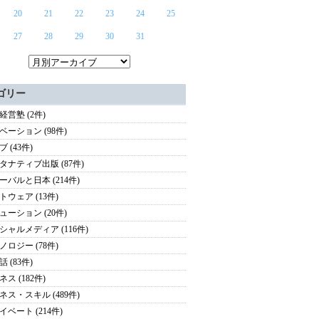
20
21
22
23
24
25
27
28
29
30
31
ゴリー
経営塾 (2件)
ベーション (98件)
 (43件)
タナティブ出版 (87件)
ーバルと日本 (214件)
トウェア (13件)
ューション (20件)
シャルメディア (116件)
ノロジー (78件)
 (83件)
ス (182件)
ネス・スキル (489件)
イベート (214件)