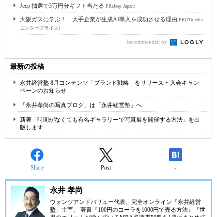
Jeep 抽選で3万円分ギフト当たる
PR(Jeep Japan)
大阪ガスに学ぶ！ 大手企業が生成AI導入を成功させる理由
PR(ITmedia
エンタープライズ)
Recommended by
最新の投稿
永井経営塾 8月コンテンツ「ブランド戦略」をリリース + 入会キャン
ペーンのお知らせ
「永井孝尚の写真ブログ」は「永井経営塾」へ
新著「時間がなくても有名ギャラリーで写真展を開催する方法」を出
版します
Share
Post
-
永井 孝尚
ウォンツアンドバリュー代表。完全オンライン「永井経営
塾」主宰。 著書『100円のコーラを1000円で売る方法』『世