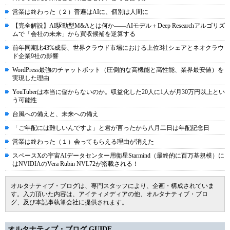
営業は終わった（２）普遍はAIに、個別は人間に
【完全解説】AI駆動型M&Aとは何か――AIモデル＋Deep Researchアルゴリズ
ムで「会社の未来」から買収候補を逆算する
前年同期比43%成長、世界クラウド市場における上位3社シェアとネオクラウ
ド企業9社の影響
WordPress最強のチャットボット（圧倒的な高機能と高性能、業界最安値）を
実現した理由
YouTuberは本当に儲からないのか。収益化した20人に1人が月30万円以上とい
う可能性
台風への備えと、未来への備え
「ご年配には難しいんですよ」と君が言ったから八月二日は年配記念日
営業は終わった（１）会ってもらえる理由が消えた
スペースXの宇宙AIデータセンター用衛星Starmind（最終的に百万基規模）に
はNVIDIAのVera Rubin NVL72が搭載される！
オルタナティブ・ブログは、専門スタッフにより、企画・構成されていま
す。入力頂いた内容は、アイティメディアの他、オルタナティブ・ブロ
グ、及び本記事執筆会社に提供されます。
オルタナティブ・ブログ GUIDE