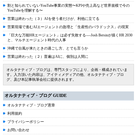
割と知られていないYouTube事業の実態〜KPIや売上高など世界規模で今の
YouTubeを理解する〜
営業は終わった（３）AIを使う者だけが、利他に立てる
営業現場で進むAIエージェントの急増と「生産性のパラドックス」の現実
「巨大な万能HRエージェント」は必ず失敗する----Josh Bersinが描くHR 2030
と、マルチエージェント時代の人事
沖縄で台風が来たときの過ごし方、とでも言うか
営業は終わった（２）普遍はAIに、個別は人間に
オルタナティブ・ブログは、専門スタッフにより、企画・構成されていま
す。入力頂いた内容は、アイティメディアの他、オルタナティブ・ブロ
グ、及び本記事執筆会社に提供されます。
オルタナティブ・ブログ GUIDE
オルタナティブ・ブログ憲章
利用規約
プライバシーポリシー
お問い合わせ