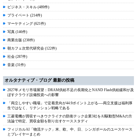
ビジネス・スキル (489件)
プライベート (214件)
マーケティング (621件)
写真 (146件)
商業出版 (238件)
朝カフェ次世代研究会 (122件)
社会 (287件)
音楽 (31件)
オルタナティブ・ブログ 最新の投稿
2027年メモリ市場展望：DRAM供給不足の長期化とNAND Flash供給緩和が及
ぼすクラウド設備投資への影響
「両立しやすい職場」で定着意向が44.9ポイント上がる----両立支援は福利厚
生ではなく、リテンション戦略である
三菱電機が買収すべきウクライナの防衛テック企業3社をAI駆動型M&Aの方
法論で特定、買収金額を割り出すケーススタディ
フィジカルAI「物流テック」米、欧、中、日、シンガポールのユースケース
とプレイヤーまとめ