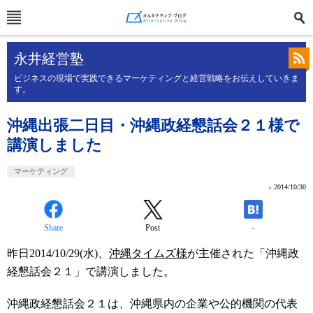
永井経営塾
ビジネスの現場で実践できるマーケティングと経営戦略をお伝えしていきま
す。
沖縄出張二日目・沖縄政経懇話会２１様で
講演しました
マーケティング
»
2014/10/30
Share
Post
-
昨日2014/10/29(水)、
沖縄タイムズ様
が主催された「沖縄政
経懇話会２１」で講演しました。
沖縄政経懇話会２１は、沖縄県内の企業や公的機関の代表