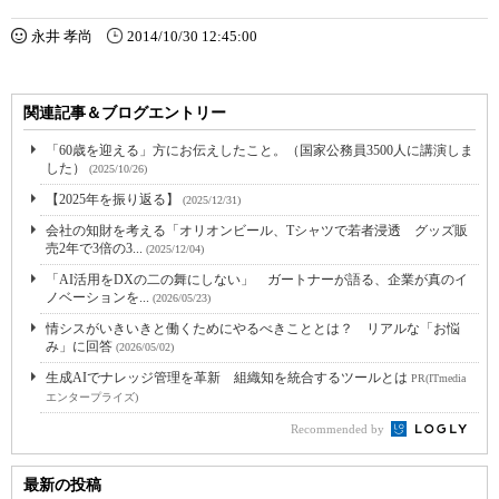
永井 孝尚
2014/10/30 12:45:00
関連記事＆ブログエントリー
「60歳を迎える」方にお伝えしたこと。（国家公務員3500人に講演しま
した）
(2025/10/26)
【2025年を振り返る】
(2025/12/31)
会社の知財を考える「オリオンビール、Tシャツで若者浸透 グッズ販
売2年で3倍の3...
(2025/12/04)
「AI活用をDXの二の舞にしない」 ガートナーが語る、企業が真のイ
ノベーションを...
(2026/05/23)
情シスがいきいきと働くためにやるべきこととは？ リアルな「お悩
み」に回答
(2026/05/02)
生成AIでナレッジ管理を革新 組織知を統合するツールとは
PR(ITmedia
エンタープライズ)
Recommended by
最新の投稿