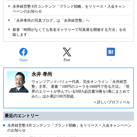
永井経営塾 8月コンテンツ「ブランド戦略」をリリース + 入会キャン
ペーンのお知らせ
「永井孝尚の写真ブログ」は「永井経営塾」へ
新著「時間がなくても有名ギャラリーで写真展を開催する方法」を出
版します
Share
Post
-
永井 孝尚
ウォンツアンドバリュー代表。完全オンライン「永井経営
塾」主宰。 著書『100円のコーラを1000円で売る方法』『世
界のエリートが学んでいるMBA必読書50冊を1冊にまとめて
みた』ほか累計100万部超。
» 詳しいプロフィール
最近のエントリー
永井経営塾 8月コンテンツ「ブランド戦略」をリリース + 入会キャンペーン
のお知らせ