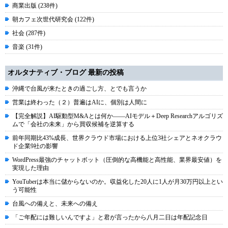
商業出版 (238件)
朝カフェ次世代研究会 (122件)
社会 (287件)
音楽 (31件)
オルタナティブ・ブログ 最新の投稿
沖縄で台風が来たときの過ごし方、とでも言うか
営業は終わった（２）普遍はAIに、個別は人間に
【完全解説】AI駆動型M&Aとは何か――AIモデル＋Deep Researchアルゴリズ
ムで「会社の未来」から買収候補を逆算する
前年同期比43%成長、世界クラウド市場における上位3社シェアとネオクラウ
ド企業9社の影響
WordPress最強のチャットボット（圧倒的な高機能と高性能、業界最安値）を
実現した理由
YouTuberは本当に儲からないのか。収益化した20人に1人が月30万円以上とい
う可能性
台風への備えと、未来への備え
「ご年配には難しいんですよ」と君が言ったから八月二日は年配記念日