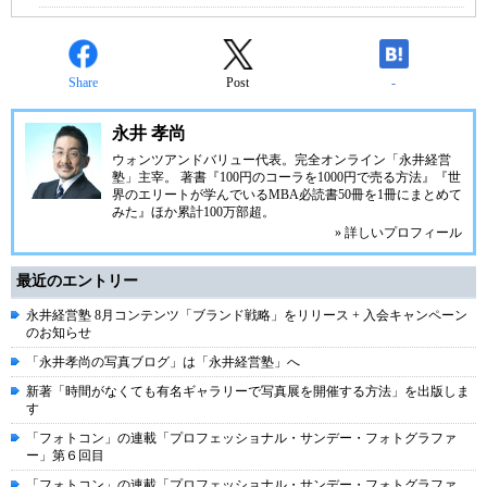
Share
Post
-
永井 孝尚
ウォンツアンドバリュー代表。完全オンライン「永井経営
塾」主宰。 著書『100円のコーラを1000円で売る方法』『世
界のエリートが学んでいるMBA必読書50冊を1冊にまとめて
みた』ほか累計100万部超。
» 詳しいプロフィール
最近のエントリー
永井経営塾 8月コンテンツ「ブランド戦略」をリリース + 入会キャンペーン
のお知らせ
「永井孝尚の写真ブログ」は「永井経営塾」へ
新著「時間がなくても有名ギャラリーで写真展を開催する方法」を出版しま
す
「フォトコン」の連載「プロフェッショナル・サンデー・フォトグラファ
ー」第６回目
「フォトコン」の連載「プロフェッショナル・サンデー・フォトグラファ