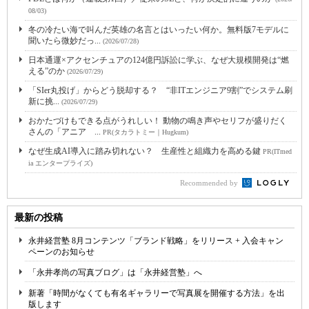
08/03)
冬の冷たい海で叫んだ英雄の名言とはいったい何か。無料版7モデルに
聞いたら微妙だっ...
(2026/07/28)
日本通運×アクセンチュアの124億円訴訟に学ぶ、なぜ大規模開発は“燃
える”のか
(2026/07/29)
「SIer丸投げ」からどう脱却する？ “非ITエンジニア9割”でシステム刷
新に挑...
(2026/07/29)
おかたづけもできる点がうれしい！ 動物の鳴き声やセリフが盛りだく
さんの「アニア ...
PR(タカラトミー｜Hugkum)
なぜ生成AI導入に踏み切れない？ 生産性と組織力を高める鍵
PR(ITmed
ia エンタープライズ)
Recommended by
最新の投稿
永井経営塾 8月コンテンツ「ブランド戦略」をリリース + 入会キャン
ペーンのお知らせ
「永井孝尚の写真ブログ」は「永井経営塾」へ
新著「時間がなくても有名ギャラリーで写真展を開催する方法」を出
版します