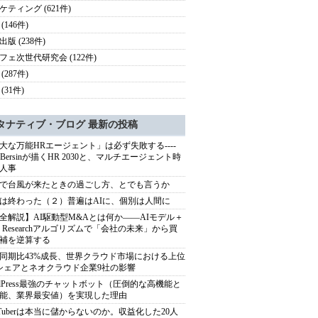
ケティング (621件)
(146件)
版 (238件)
フェ次世代研究会 (122件)
(287件)
(31件)
タナティブ・ブログ 最新の投稿
大な万能HRエージェント」は必ず失敗する----
sh Bersinが描くHR 2030と、マルチエージェント時
人事
で台風が来たときの過ごし方、とでも言うか
は終わった（２）普遍はAIに、個別は人間に
全解説】AI駆動型M&Aとは何か――AIモデル＋
ep Researchアルゴリズムで「会社の未来」から買
補を逆算する
同期比43%成長、世界クラウド市場における上位
シェアとネオクラウド企業9社の影響
rdPress最強のチャットボット（圧倒的な高機能と
能、業界最安値）を実現した理由
uTuberは本当に儲からないのか。収益化した20人