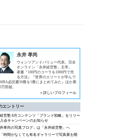
永井 孝尚
ウォンツアンドバリュー代表。完全
オンライン「永井経営塾」主宰。
著書『100円のコーラを1000円で売
る方法』『世界のエリートが学んで
MBA必読書50冊を1冊にまとめてみた』ほか累
00万部超。
» 詳しいプロフィール
のエントリー
経営塾 8月コンテンツ「ブランド戦略」をリリー
+ 入会キャンペーンのお知らせ
井孝尚の写真ブログ」は「永井経営塾」へ
「時間がなくても有名ギャラリーで写真展を開