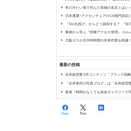
冬の冷たい海で叫んだ英雄の名言とはいっ
日本通運×アクセンチュアの124億円訴訟
「SIer丸投げ」からどう脱却する？ “非I
事例から学ぶ『特権アクセス管理』
PR(Kee
大阪ガスが月2000時間の共有作業を削減
最新の投稿
永井経営塾 8月コンテンツ「ブランド戦略
「永井孝尚の写真ブログ」は「永井経営
新著「時間がなくても有名ギャラリーで
Share
Post
-