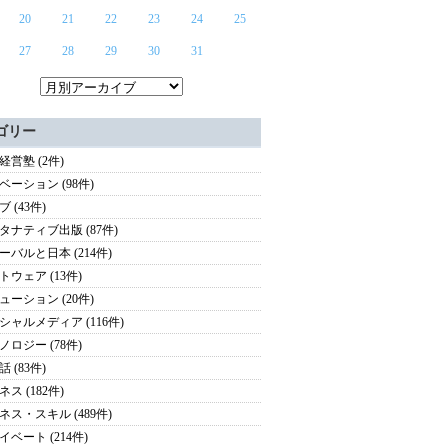
20
21
22
23
24
25
27
28
29
30
31
ゴリー
経営塾 (2件)
ベーション (98件)
 (43件)
タナティブ出版 (87件)
ーバルと日本 (214件)
トウェア (13件)
ューション (20件)
シャルメディア (116件)
ノロジー (78件)
 (83件)
ス (182件)
ネス・スキル (489件)
イベート (214件)