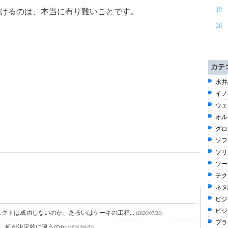
19
けるのは、本当に有り難いことです。
26
カテ
永井
イノ
ウェブ
オル
グロ
ソフ
ソリ
ソー
テク
ネタ話
ビジネ
ビジ
クトは成功しないのか、あるいはケーキの工程...
(2026/07/28)
プラ
と、何が決定的に違うのか
(2026/08/03)