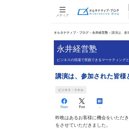
メディア
オルタナティブ・ブログ
>
永井経営塾
>
講演は、参
永井経営塾
ビジネスの現場で実践できるマーケティング
講演は、参加された皆様
ビジネス・スキル
Share
Post
-
昨晩はあるお客様に機会をいただき
をさせていただきました。