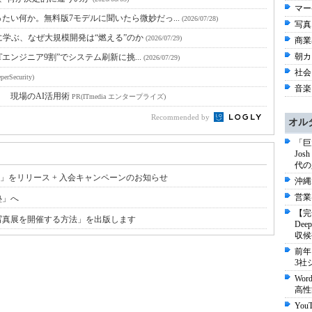
マー
たい何か。無料版7モデルに聞いたら微妙だっ...
(2026/07/28)
写真 
に学ぶ、なぜ大規模開発は“燃える”のか
(2026/07/29)
商業出
朝カ
Tエンジニア9割”でシステム刷新に挑...
(2026/07/29)
社会 
perSecurity)
音楽 
！ 現場のAI活用術
PR(ITmedia エンタープライズ)
Recommended by
オル
「巨
Jo
代の
」をリリース + 入会キャンペーンのお知らせ
沖縄
営業
塾」へ
【完
写真展を開催する方法」を出版します
De
収候
前年
3社
Wo
高性
Yo