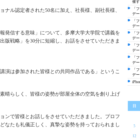
催す
「フ
ョナル認定者された50名に加え、社長様、副社長様、
デー
「フ
デー
報発信する意味」について、多摩大学大学院で講義を
「フ
デー
出版戦略」を30分に短縮し、お話をさせていただきま
「フ
デー
「フ
デー
「フ
講演は参加された皆様との共同作品である」というこ
デー
iPh
素晴らしく、皆様の姿勢が部屋全体の空気を創り上げ
日
ョンで皆様とお話しをさせていただきました。プロフ
どなたも礼儀正しく、真摯な姿勢を持っておられまし
5
12