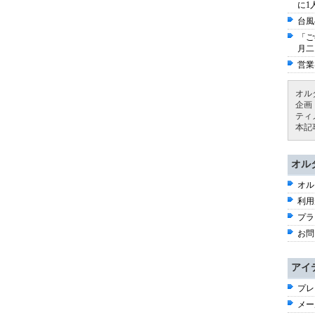
に1
台風
「ご
月二
営業
オル
企画
ティ
本記
オル
オル
利用
プラ
お問
アイ
プレ
メー