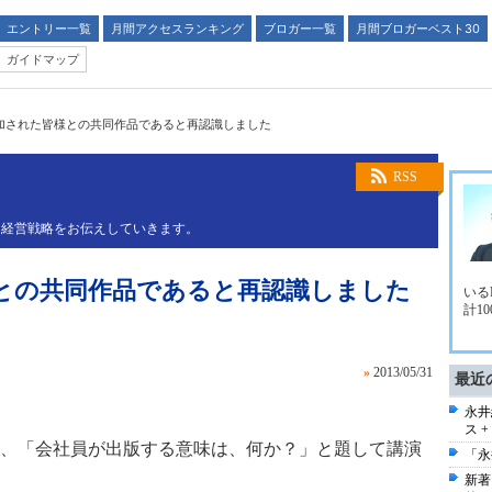
エントリー一覧
月間アクセスランキング
ブロガー一覧
月間ブロガーベスト30
ガイドマップ
加された皆様との共同作品であると再認識しました
RSS
と経営戦略をお伝えしていきます。
との共同作品であると再認識しました
いる
計1
»
2013/05/31
最近
永井
ス 
、「会社員が出版する意味は、何か？」と題して講演
「永
新著