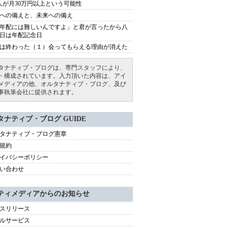
人が月30万円以上という可能性
への備えと、未来への備え
年配には難しいんですよ」と君が言ったから八
日は年配記念日
は終わった（１）会ってもらえる理由が消えた
タナティブ・ブログは、専門スタッフにより、
・構成されています。入力頂いた内容は、アイ
メディアの他、オルタナティブ・ブログ、及び
事執筆会社に提供されます。
タナティブ・ブログ GUIDE
タナティブ・ブログ憲章
規約
イバシーポリシー
い合わせ
ティメディアからのお知らせ
スリリース
ルサービス