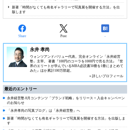
新著「時間がなくても有名ギャラリーで写真展を開催する方法」を出
版します
Share
Post
-
永井 孝尚
ウォンツアンドバリュー代表。完全オンライン「永井経営
塾」主宰。 著書『100円のコーラを1000円で売る方法』『世
界のエリートが学んでいるMBA必読書50冊を1冊にまとめて
みた』ほか累計100万部超。
» 詳しいプロフィール
最近のエントリー
永井経営塾 8月コンテンツ「ブランド戦略」をリリース + 入会キャンペーン
のお知らせ
「永井孝尚の写真ブログ」は「永井経営塾」へ
新著「時間がなくても有名ギャラリーで写真展を開催する方法」を出版しま
す