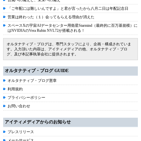
台風への備えと、未来への備え
「ご年配には難しいんですよ」と君が言ったから八月二日は年配記念日
営業は終わった（１）会ってもらえる理由が消えた
スペースXの宇宙AIデータセンター用衛星Starmind（最終的に百万基規模）に
はNVIDIAのVera Rubin NVL72が搭載される！
オルタナティブ・ブログは、専門スタッフにより、企画・構成されていま
す。入力頂いた内容は、アイティメディアの他、オルタナティブ・ブロ
グ、及び本記事執筆会社に提供されます。
オルタナティブ・ブログ GUIDE
オルタナティブ・ブログ憲章
利用規約
プライバシーポリシー
お問い合わせ
アイティメディアからのお知らせ
プレスリリース
メールサービス