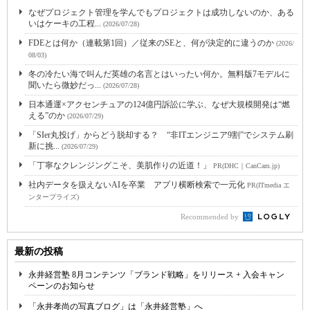
なぜプロジェクト管理を学んでもプロジェクトは成功しないのか、ある
いはケーキの工程...
(2026/07/28)
FDEとは何か（連載第1回）／従来のSEと、何が決定的に違うのか
(2026/
08/03)
冬の冷たい海で叫んだ英雄の名言とはいったい何か。無料版7モデルに
聞いたら微妙だっ...
(2026/07/28)
日本通運×アクセンチュアの124億円訴訟に学ぶ、なぜ大規模開発は“燃
える”のか
(2026/07/29)
「SIer丸投げ」からどう脱却する？ “非ITエンジニア9割”でシステム刷
新に挑...
(2026/07/29)
「丁寧なクレンジングこそ、美肌作りの近道！」
PR(DHC｜CanCam.jp)
社内データを扱えないAIを卒業 アプリ横断検索で一元化
PR(ITmedia エ
ンタープライズ)
Recommended by
最新の投稿
永井経営塾 8月コンテンツ「ブランド戦略」をリリース + 入会キャン
ペーンのお知らせ
「永井孝尚の写真ブログ」は「永井経営塾」へ