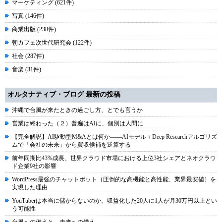
マーケティング (621件)
写真 (146件)
商業出版 (238件)
朝カフェ次世代研究会 (122件)
社会 (287件)
音楽 (31件)
オルタナティブ・ブログ 最新の投稿
沖縄で台風が来たときの過ごし方、とでも言うか
営業は終わった（２）普遍はAIに、個別は人間に
【完全解説】AI駆動型M&Aとは何か――AIモデル＋Deep Researchアルゴリズ
ムで「会社の未来」から買収候補を逆算する
前年同期比43%成長、世界クラウド市場における上位3社シェアとネオクラウ
ド企業9社の影響
WordPress最強のチャットボット（圧倒的な高機能と高性能、業界最安値）を
実現した理由
YouTuberは本当に儲からないのか。収益化した20人に1人が月30万円以上とい
う可能性