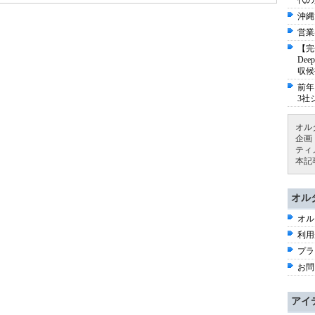
代の
沖縄
営業
【完
De
収候
前年
3社
オル
企画
ティ
本記
オル
オル
利用
プラ
お問
アイ