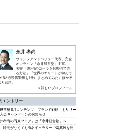
永井 孝尚
ウォンツアンドバリュー代表。完全
オンライン「永井経営塾」主宰。
著書『100円のコーラを1000円で売
る方法』『世界のエリートが学んで
MBA必読書50冊を1冊にまとめてみた』ほか累
00万部超。
» 詳しいプロフィール
のエントリー
経営塾 8月コンテンツ「ブランド戦略」をリリー
+ 入会キャンペーンのお知らせ
井孝尚の写真ブログ」は「永井経営塾」へ
「時間がなくても有名ギャラリーで写真展を開