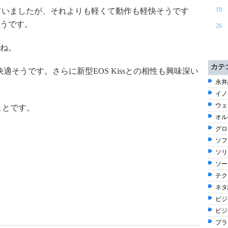
19
を付けていましたが、それよりも軽くて動作も軽快そうです
うです。
26
ね。
カテ
ると快適そうです。さらに新型EOS Kissとの相性も興味深い
永井
イノ
ウェブ
のことです。
オル
グロ
ソフ
ソリ
ソー
テク
ネタ話
ビジネ
ビジ
プラ