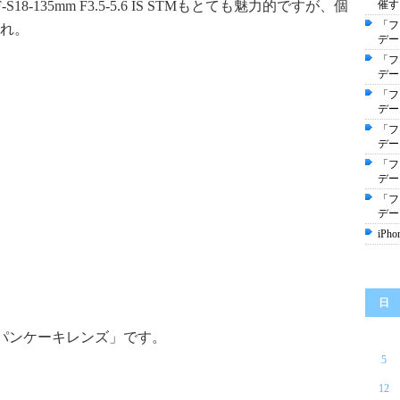
18-135mm F3.5-5.6 IS STMもとても魅力的ですが、個
催す
「フ
れ。
デー
「フ
デー
「フ
デー
「フ
デー
「フ
デー
「フ
デー
iPh
日
「パンケーキレンズ」です。
5
12