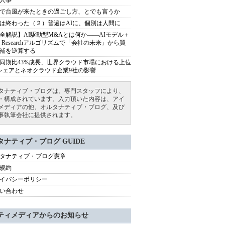
人事
で台風が来たときの過ごし方、とでも言うか
は終わった（２）普遍はAIに、個別は人間に
全解説】AI駆動型M&Aとは何か――AIモデル＋
ep Researchアルゴリズムで「会社の未来」から買
補を逆算する
同期比43%成長、世界クラウド市場における上位
シェアとネオクラウド企業9社の影響
タナティブ・ブログは、専門スタッフにより、
・構成されています。入力頂いた内容は、アイ
メディアの他、オルタナティブ・ブログ、及び
事執筆会社に提供されます。
タナティブ・ブログ GUIDE
タナティブ・ブログ憲章
規約
イバシーポリシー
い合わせ
ティメディアからのお知らせ