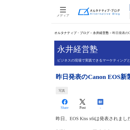
メディア
オルタナティブ・ブログ
>
永井経営塾
>
昨日発表のC
永井経営塾
ビジネスの現場で実践できるマーケティング
昨日発表のCanon EO
写真
Share
Post
-
昨日、EOS Kiss x6iは発表されまし