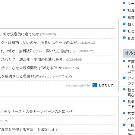
マー
写真 
商業出
朝カ
社会 
と、何が決定的に違うのか
(2026/08/03)
音楽 
クトは成功しないのか、あるいはケーキの工程...
(2026/07/28)
たい何か。無料版7モデルに聞いたら微妙だっ...
(2026/07/28)
オル
語った？ 2026年下半期の見通しを考...
(2026/08/03)
三菱
社を
に学ぶ、なぜ大規模開発は“燃える”のか
(2026/07/29)
出す
入を成功させる理由
PR(ITmedia エンタープライズ)
フィ
ガポ
Recommended by
割と
高な
営業
てる
」をリリース + 入会キャンペーンのお知らせ
営業
パラ
塾」へ
「巨
写真展を開催する方法」を出版します
Jo