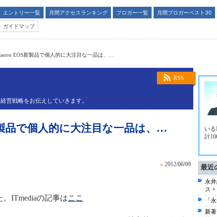
エントリー一覧
月間アクセスランキング
ブロガー一覧
月間ブロガーベスト30
ガイドマップ
anon EOS新製品で個人的に大注目な一品は、…
RSS
と経営戦略をお伝えしていきます。
S新製品で個人的に大注目な一品は、…
いる
計1
»
2012/06/09
最近
永井
ス 
た。ITmediaの記事は
ここ
「永
新著