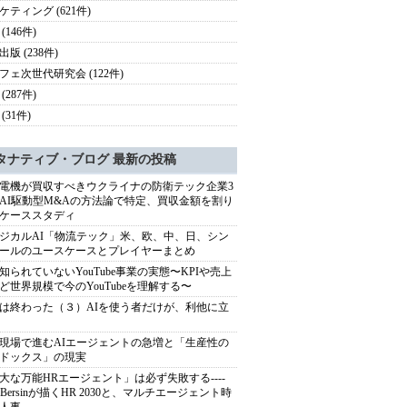
ケティング (621件)
(146件)
版 (238件)
フェ次世代研究会 (122件)
(287件)
(31件)
タナティブ・ブログ 最新の投稿
電機が買収すべきウクライナの防衛テック企業3
AI駆動型M&Aの方法論で特定、買収金額を割り
ケーススタディ
ジカルAI「物流テック」米、欧、中、日、シン
ールのユースケースとプレイヤーまとめ
知られていないYouTube事業の実態〜KPIや売上
ど世界規模で今のYouTubeを理解する〜
は終わった（３）AIを使う者だけが、利他に立
現場で進むAIエージェントの急増と「生産性の
ドックス」の現実
大な万能HRエージェント」は必ず失敗する----
sh Bersinが描くHR 2030と、マルチエージェント時