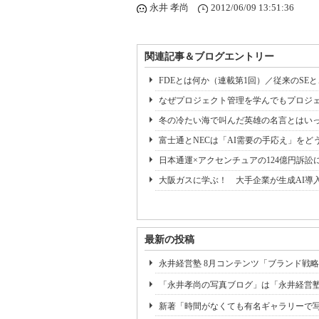
永井 孝尚
2012/06/09 13:51:36
関連記事＆ブログエントリー
FDEとは何か（連載第1回）／従来のSE
なぜプロジェクト管理を学んでもプロジェ
冬の冷たい海で叫んだ英雄の名言とはいっ
富士通とNECは「AI需要の手応え」をどう
日本通運×アクセンチュアの124億円訴訟
大阪ガスに学ぶ！ 大手企業が生成AI導
最新の投稿
永井経営塾 8月コンテンツ「ブランド戦略
「永井孝尚の写真ブログ」は「永井経営
新著「時間がなくても有名ギャラリーで