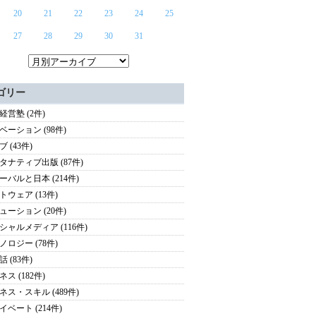
20
21
22
23
24
25
27
28
29
30
31
ゴリー
経営塾 (2件)
ベーション (98件)
 (43件)
タナティブ出版 (87件)
ーバルと日本 (214件)
トウェア (13件)
ューション (20件)
シャルメディア (116件)
ノロジー (78件)
 (83件)
ス (182件)
ネス・スキル (489件)
イベート (214件)