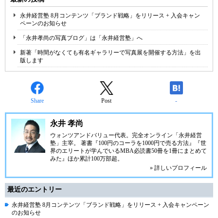
永井経営塾 8月コンテンツ「ブランド戦略」をリリース + 入会キャン
ペーンのお知らせ
「永井孝尚の写真ブログ」は「永井経営塾」へ
新著「時間がなくても有名ギャラリーで写真展を開催する方法」を出
版します
Share
Post
-
永井 孝尚
ウォンツアンドバリュー代表。完全オンライン「永井経営
塾」主宰。 著書『100円のコーラを1000円で売る方法』『世
界のエリートが学んでいるMBA必読書50冊を1冊にまとめて
みた』ほか累計100万部超。
» 詳しいプロフィール
最近のエントリー
永井経営塾 8月コンテンツ「ブランド戦略」をリリース + 入会キャンペーン
のお知らせ