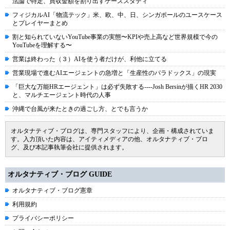
法論で特定、買収金額を割り出すケーススタディ
フィジカルAI「物流テック」米、欧、中、日、シンガポールのユースケース
とプレイヤーまとめ
割と知られていないYouTube事業の実態〜KPIや売上高など世界規模で今の
YouTubeを理解する〜
営業は終わった（３）AIを使う者だけが、利他に立てる
営業現場で進むAIエージェントの急増と「生産性のパラドックス」の現実
「巨大な万能HRエージェント」は必ず失敗する----Josh Bersinが描くHR 2030
と、マルチエージェント時代の人事
沖縄で台風が来たときの過ごし方、とでも言うか
オルタナティブ・ブログは、専門スタッフにより、企画・構成されていま
す。入力頂いた内容は、アイティメディアの他、オルタナティブ・ブロ
グ、及び本記事執筆会社に提供されます。
オルタナティブ・ブログ GUIDE
オルタナティブ・ブログ憲章
利用規約
プライバシーポリシー