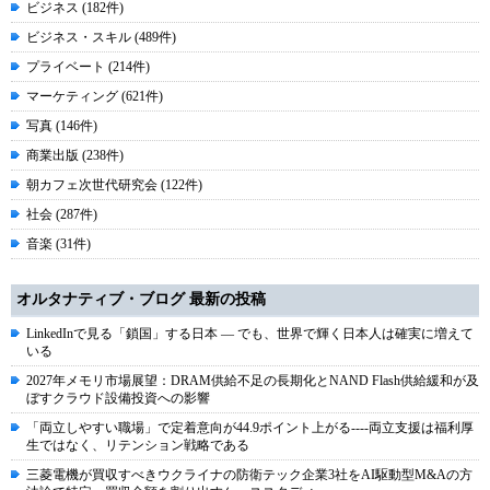
ビジネス (182件)
ビジネス・スキル (489件)
プライベート (214件)
マーケティング (621件)
写真 (146件)
商業出版 (238件)
朝カフェ次世代研究会 (122件)
社会 (287件)
音楽 (31件)
オルタナティブ・ブログ 最新の投稿
LinkedInで見る「鎖国」する日本 ― でも、世界で輝く日本人は確実に増えて
いる
2027年メモリ市場展望：DRAM供給不足の長期化とNAND Flash供給緩和が及
ぼすクラウド設備投資への影響
「両立しやすい職場」で定着意向が44.9ポイント上がる----両立支援は福利厚
生ではなく、リテンション戦略である
三菱電機が買収すべきウクライナの防衛テック企業3社をAI駆動型M&Aの方