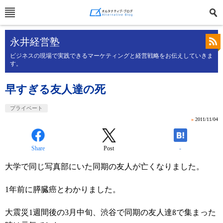
永井経営塾
ビジネスの現場で実践できるマーケティングと経営戦略をお伝えしていきま
す。
早すぎる友人達の死
プライベート
»
2011/11/04
Share
Post
-
大学で同じ写真部にいた同期の友人が亡くなりました。
1年前に膵臓癌とわかりました。
大震災1週間後の3月中旬、渋谷で同期の友人達ßで集まった