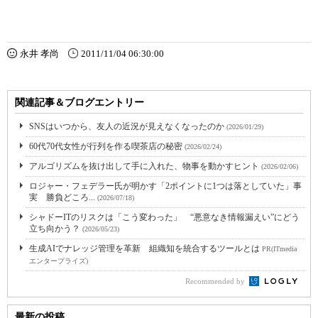
永井 孝尚
2011/11/04 06:30:00
関連記事＆ブログエントリー
SNSはいつから、友人の近況が見えなくなったのか
(2026/01/29)
60代70代女性が行列を作る喫茶店の秘密
(2026/02/24)
アルゴリズムを抜け出して手に入れた、物事を動かすヒント
(2026/02/06)
ロジャー・フェデラー氏が明かす「2ポイントに1つは落としていた」事
実 勝負どころ...
(2026/07/18)
シャドーITのリスクは「こう変わった」 “悪意なき情報漏えい”にどう
立ち向かう？
(2026/05/23)
生成AIでナレッジ管理を革新 組織知を統合するツールとは
PR(ITmedia
エンタープライズ)
Recommended by
最新の投稿