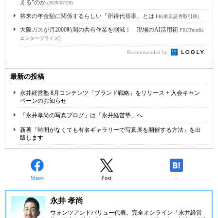
える”のか
(2026/07/29)
将来の年金額に関係するらしい「所得代替率」とは
PR(東京証券取引所)
大阪ガスが月2000時間の共有作業を削減！ 現場のAI活用術
PR(ITmedia
エンタープライズ)
Recommended by
最新の投稿
永井経営塾 8月コンテンツ「ブランド戦略」をリリース + 入会キャン
ペーンのお知らせ
「永井孝尚の写真ブログ」は「永井経営塾」へ
新著「時間がなくても有名ギャラリーで写真展を開催する方法」を出
版します
Share
Post
-
永井 孝尚
ウォンツアンドバリュー代表。完全オンライン「永井経営