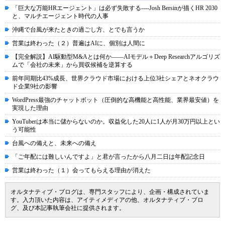
「巨大な万能HRエージェント」は必ず失敗する----Josh Bersinが描くHR 2030
と、マルチエージェント時代の人事
沖縄で台風が来たときの過ごし方、とでも言うか
営業は終わった（２）普遍はAIに、個別は人間に
【完全解説】AI駆動型M&Aとは何か――AIモデル＋Deep Researchアルゴリズ
ムで「会社の未来」から買収候補を逆算する
前年同期比43%成長、世界クラウド市場における上位3社シェアとネオクラウ
ド企業9社の影響
WordPress最強のチャットボット（圧倒的な高機能と高性能、業界最安値）を
実現した理由
YouTuberは本当に儲からないのか。収益化した20人に1人が月30万円以上とい
う可能性
台風への備えと、未来への備え
「ご年配には難しいんですよ」と君が言ったから八月二日は年配記念日
営業は終わった（１）会ってもらえる理由が消えた
オルタナティブ・ブログは、専門スタッフにより、企画・構成されていま
す。入力頂いた内容は、アイティメディアの他、オルタナティブ・ブロ
グ、及び本記事執筆会社に提供されます。