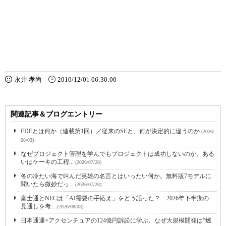
永井 孝尚
2010/12/01 06:30:00
関連記事＆ブログエントリー
FDEとは何か（連載第1回）／従来のSEと、何が決定的に違うのか
(2026/
08/03)
なぜプロジェクト管理を学んでもプロジェクトは成功しないのか、ある
いはケーキの工程...
(2026/07/28)
冬の冷たい海で叫んだ英雄の名言とはいったい何か。無料版7モデルに
聞いたら微妙だっ...
(2026/07/28)
富士通とNECは「AI需要の手応え」をどう語った？ 2026年下半期の
見通しを考...
(2026/08/03)
日本通運×アクセンチュアの124億円訴訟に学ぶ、なぜ大規模開発は“燃