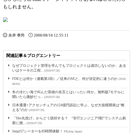
もしれません。
永井 孝尚
2006/08/16 12:55:11
関連記事＆ブログエントリー
なぜプロジェクト管理を学んでもプロジェクトは成功しないのか、ある
いはケーキの工程...
(2026/07/28)
FDEとは何か（連載第1回）／従来のSEと、何が決定的に違うのか
(2026/
08/03)
冬の冷たい海で叫んだ英雄の名言とはいったい何か。無料版7モデルに
聞いたら微妙だっ...
(2026/07/28)
日本通運×アクセンチュアの124億円訴訟に学ぶ、なぜ大規模開発は“燃
える”のか
(2026/07/29)
「SIer丸投げ」からどう脱却する？ “非ITエンジニア9割”でシステム刷
新に挑...
(2026/07/29)
Jeepの7シーターを85時間体験！
PR(Jeep Japan)