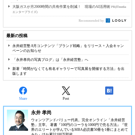
大阪ガスが月2000時間の共有作業を削減！ 現場のAI活用術
PR(ITmedia
エンタープライズ)
Recommended by
最新の投稿
永井経営塾 8月コンテンツ「ブランド戦略」をリリース + 入会キャン
ペーンのお知らせ
「永井孝尚の写真ブログ」は「永井経営塾」へ
新著「時間がなくても有名ギャラリーで写真展を開催する方法」を出
版します
Share
Post
-
永井 孝尚
ウォンツアンドバリュー代表。完全オンライン「永井経営
塾」主宰。 著書『100円のコーラを1000円で売る方法』『世
界のエリートが学んでいるMBA必読書50冊を1冊にまとめて
みた』ほか累計100万部超。