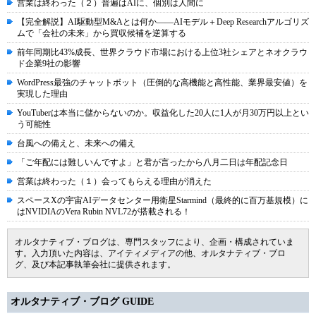
営業は終わった（２）普遍はAIに、個別は人間に
【完全解説】AI駆動型M&Aとは何か――AIモデル＋Deep Researchアルゴリズ
ムで「会社の未来」から買収候補を逆算する
前年同期比43%成長、世界クラウド市場における上位3社シェアとネオクラウ
ド企業9社の影響
WordPress最強のチャットボット（圧倒的な高機能と高性能、業界最安値）を
実現した理由
YouTuberは本当に儲からないのか。収益化した20人に1人が月30万円以上とい
う可能性
台風への備えと、未来への備え
「ご年配には難しいんですよ」と君が言ったから八月二日は年配記念日
営業は終わった（１）会ってもらえる理由が消えた
スペースXの宇宙AIデータセンター用衛星Starmind（最終的に百万基規模）に
はNVIDIAのVera Rubin NVL72が搭載される！
オルタナティブ・ブログは、専門スタッフにより、企画・構成されていま
す。入力頂いた内容は、アイティメディアの他、オルタナティブ・ブロ
グ、及び本記事執筆会社に提供されます。
オルタナティブ・ブログ GUIDE