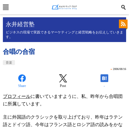
永井経営塾
ビジネスの現場で実践できるマーケティングと経営戦略をお伝えしていきま
す。
合唱の合宿
音楽
»
2006/08/16
Share
Post
-
プロフィール
に書いていますように、私、昨年から合唱団
に所属しています。
主に外国語のクラシックを取り上げており、昨年はラテン
語とドイツ語、今年はフランス語とロシア語の読みをかな