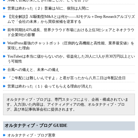
沖縄で台風が来たときの過ごし方、とでも言うか
営業は終わった（２）普遍はAIに、個別は人間に
【完全解説】AI駆動型M&Aとは何か――AIモデル＋Deep Researchアルゴリズ
ムで「会社の未来」から買収候補を逆算する
前年同期比43%成長、世界クラウド市場における上位3社シェアとネオクラウ
ド企業9社の影響
WordPress最強のチャットボット（圧倒的な高機能と高性能、業界最安値）を
実現した理由
YouTuberは本当に儲からないのか。収益化した20人に1人が月30万円以上とい
う可能性
台風への備えと、未来への備え
「ご年配には難しいんですよ」と君が言ったから八月二日は年配記念日
営業は終わった（１）会ってもらえる理由が消えた
オルタナティブ・ブログは、専門スタッフにより、企画・構成されていま
す。入力頂いた内容は、アイティメディアの他、オルタナティブ・ブロ
グ、及び本記事執筆会社に提供されます。
オルタナティブ・ブログ GUIDE
オルタナティブ・ブログ憲章