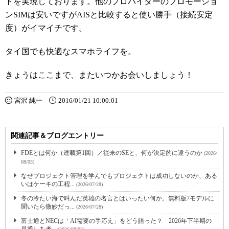
トを実現しております。他のプロバイダーのプロモーショ
ンSIMは安いですがAISと比較すると使い勝手（接続安定
度）がイマイチです。
タイ国でも快適なスマホライフを。
きょうはここまで、またいつかお会いしましょう！
宮沢 純一
2016/01/21 10:00:01
関連記事＆ブログエントリー
FDEとは何か（連載第1回）／従来のSEと、何が決定的に違うのか
(2026/
08/03)
なぜプロジェクト管理を学んでもプロジェクトは成功しないのか、ある
いはケーキの工程...
(2026/07/28)
冬の冷たい海で叫んだ英雄の名言とはいったい何か。無料版7モデルに
聞いたら微妙だっ...
(2026/07/28)
富士通とNECは「AI需要の手応え」をどう語った？ 2026年下半期の