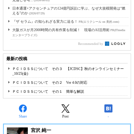
見通しを考...
(2026/08/03)
日本通運×アクセンチュアの124億円訴訟に学ぶ、なぜ大規模開発は“燃
える”のか
(2026/07/29)
『ザ セラム』の知られざる実力に迫る！
PR(エリクシール on 美的.com)
大阪ガスが月2000時間の共有作業を削減！ 現場のAI活用術
PR(ITmedia
エンタープライズ)
Recommended by
最新の投稿
ＰＣＩＤＳＳについて その３ 【JCDSC】秋のオンラインセミナー
_10/25(金)
ＰＣＩＤＳＳについて その２ Ver 4.0の対応
ＰＣＩＤＳＳについて その１ 簡単な解説
Share
Post
-
宮沢 純一