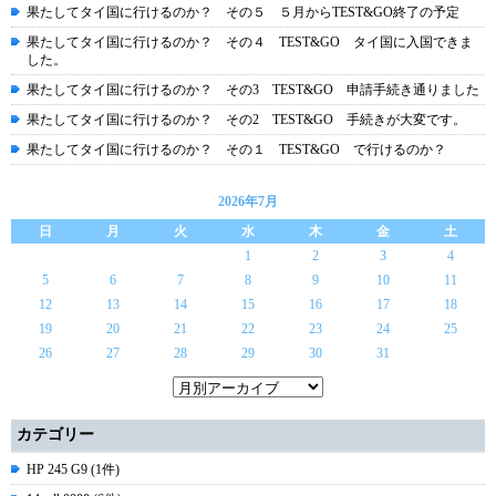
果たしてタイ国に行けるのか？ その５ ５月からTEST&GO終了の予定
果たしてタイ国に行けるのか？ その４ TEST&GO タイ国に入国できま
した。
果たしてタイ国に行けるのか？ その3 TEST&GO 申請手続き通りました
果たしてタイ国に行けるのか？ その2 TEST&GO 手続きが大変です。
果たしてタイ国に行けるのか？ その１ TEST&GO で行けるのか？
2026年7月
日
月
火
水
木
金
土
1
2
3
4
5
6
7
8
9
10
11
12
13
14
15
16
17
18
19
20
21
22
23
24
25
26
27
28
29
30
31
カテゴリー
HP 245 G9 (1件)