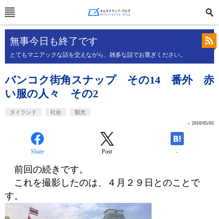
無事今日も終了です
とてもマニアックな話を交えながら、雑多な話でお寛ぎください。
バンコク街角スナップ その14 番外 赤
い服の人々 その2
タイランド
社会
観光
»
2010/05/01
Share
Post
-
前回の続きです。
これを撮影したのは、４月２９日とのことで
す。