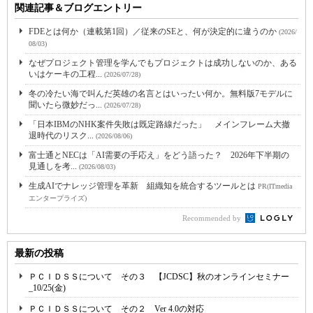
関連記事＆ブログエントリー
FDEとは何か（連載第1回）／従来のSEと、何が決定的に違うのか
(2026/
08/03)
なぜプロジェクト管理を学んでもプロジェクトは成功しないのか、ある
いはケーキの工程...
(2026/07/28)
冬の冷たい海で叫んだ英雄の名言とはいったい何か。無料版7モデルに
聞いたら微妙だっ...
(2026/07/28)
「日本IBMのNHK案件失敗は既定路線だった」 メインフレーム大撤
退時代のリスク...
(2026/08/06)
富士通とNECは「AI需要の手応え」をどう語った？ 2026年下半期の
見通しを考...
(2026/08/03)
生成AIでナレッジ管理を革新 組織知を統合するツールとは
PR(ITmedia
エンタープライズ)
Recommended by
最新の投稿
ＰＣＩＤＳＳについて その３ 【JCDSC】秋のオンラインセミナー
_10/25(金)
ＰＣＩＤＳＳについて その２ Ver 4.0の対応