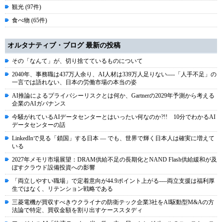
観光 (97件)
食べ物 (65件)
オルタナティブ・ブログ 最新の投稿
その「なんて」が、切り捨てているものについて
2040年、事務職は437万人余り、AI人材は339万人足りない----「人手不足」の
一言では語れない、日本の労働市場の本当の姿
AI推論によるプライバシーリスクとは何か、Gartnerの2029年予測から考える
企業のAIガバナンス
今騒がれているAIデータセンターとはいったい何なのか?!! 10分でわかるAI
データセンターの話
LinkedInで見る「鎖国」する日本 ― でも、世界で輝く日本人は確実に増えて
いる
2027年メモリ市場展望：DRAM供給不足の長期化とNAND Flash供給緩和が及
ぼすクラウド設備投資への影響
「両立しやすい職場」で定着意向が44.9ポイント上がる----両立支援は福利厚
生ではなく、リテンション戦略である
三菱電機が買収すべきウクライナの防衛テック企業3社をAI駆動型M&Aの方
法論で特定、買収金額を割り出すケーススタディ