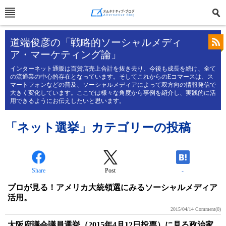
道端俊彦の「戦略的ソーシャルメディ
ア・マーケティング論」
インターネット通販は百貨店売上合計を抜き去り、今後も成長を続け、全て
の流通業の中心的存在となっています。そしてこれからのEコマースは、ス
マートフォンなどの普及、ソーシャルメディアによって双方向の情報発信で
大きく変化しています。ここでは様々な角度から事例を紹介し、実践的に活
用できるようにお伝えしたいと思います。
「ネット選挙」カテゴリーの投稿
Share
Post
-
プロが見る！アメリカ大統領選にみるソーシャルメディア
活用。
2015/04/14
Comment(0)
大阪府議会議員選挙（2015年4月12日投票）に見る政治家