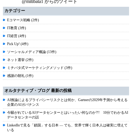
@mitibata1 からのツイート
カテゴリー
Eコマース戦略 (2件)
IT教育 (3件)
IT経営 (4件)
Pick Up! (4件)
ソーシャルメディア概論 (13件)
ネット選挙 (2件)
ミチバタ式マーケティングメソッド (3件)
感謝の朝礼 (1件)
オルタナティブ・ブログ 最新の投稿
AI推論によるプライバシーリスクとは何か、Gartnerの2029年予測から考える
企業のAIガバナンス
今騒がれているAIデータセンターとはいったい何なのか?!! 10分でわかるAI
データセンターの話
LinkedInで見る「鎖国」する日本 ― でも、世界で輝く日本人は確実に増えて
いる