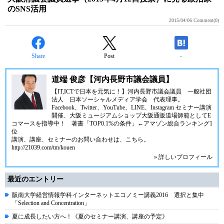
のSNS活用
2015/04/06
Comment(0)
Share
Post
-
道端 俊彦【河内長野市議会議員】
【IT,ICTで日本を元気に！】河内長野市議会議員 一般社団
法人 日本ソーシャルメディア学会 代表理事。
Facebook、Twitter、YouTube、LINE、Instagram セミナー講演
開催、大阪ミュージアムショップ大阪通販道場師範としてE
コマースを指導中！ 著書「TOP0.1%の条件」←アマゾン総合ランキング1
位
講演、講座、セミナーのお問い合わせは、こちら。
http://21039.com/tm/kouen
» 詳しいプロフィール
最近のエントリー
阪南大学経営情報学科インターネットエコノミー講義2016 選択と集中
「Selection and Concentration」
夏に成長したい方へ！《夏のセミナー講演、講座の予定》