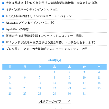
大阪商品計画【主催 公益財団法人大阪産業振興機構、大阪府】の指導。
ミチバタ式マーケティングメソッドvol1
EC決済革命の始まり！Amazonログイン＆ペイメント
Amazonログイン＆ペイメントは、EC
AppleWacthの感想
阪南大学（経営情報学部インターネットエコノミー）講義。
ITメソッド 実践活用を加速させる集合研修。（出張合宿も承ります）
プロが見る！アメリカ大統領選にみるソーシャルメディア活用。
2026年7月
日
月
火
水
木
金
土
1
2
3
4
5
6
7
8
9
10
11
12
13
14
15
16
17
18
19
20
21
22
23
24
25
26
27
28
29
30
31