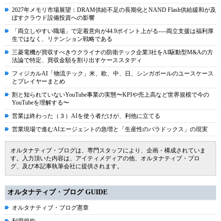
2027年メモリ市場展望：DRAM供給不足の長期化とNAND Flash供給緩和が及
ぼすクラウド設備投資への影響
「両立しやすい職場」で定着意向が44.9ポイント上がる----両立支援は福利厚
生ではなく、リテンション戦略である
三菱電機が買収すべきウクライナの防衛テック企業3社をAI駆動型M&Aの方
法論で特定、買収金額を割り出すケーススタディ
フィジカルAI「物流テック」米、欧、中、日、シンガポールのユースケース
とプレイヤーまとめ
割と知られていないYouTube事業の実態〜KPIや売上高など世界規模で今の
YouTubeを理解する〜
営業は終わった（３）AIを使う者だけが、利他に立てる
営業現場で進むAIエージェントの急増と「生産性のパラドックス」の現実
オルタナティブ・ブログは、専門スタッフにより、企画・構成されていま
す。入力頂いた内容は、アイティメディアの他、オルタナティブ・ブロ
グ、及び本記事執筆会社に提供されます。
オルタナティブ・ブログ GUIDE
オルタナティブ・ブログ憲章