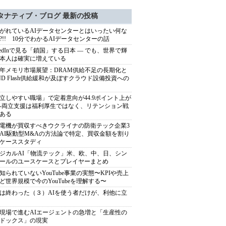
タナティブ・ブログ 最新の投稿
がれているAIデータセンターとはいったい何な
?!! 10分でわかるAIデータセンターの話
nkedInで見る「鎖国」する日本 ― でも、世界で輝
本人は確実に増えている
27年メモリ市場展望：DRAM供給不足の長期化と
ND Flash供給緩和が及ぼすクラウド設備投資への
立しやすい職場」で定着意向が44.9ポイント上が
---両立支援は福利厚生ではなく、リテンション戦
ある
電機が買収すべきウクライナの防衛テック企業3
AI駆動型M&Aの方法論で特定、買収金額を割り
ケーススタディ
ジカルAI「物流テック」米、欧、中、日、シン
ールのユースケースとプレイヤーまとめ
知られていないYouTube事業の実態〜KPIや売上
ど世界規模で今のYouTubeを理解する〜
は終わった（３）AIを使う者だけが、利他に立
現場で進むAIエージェントの急増と「生産性の
ドックス」の現実