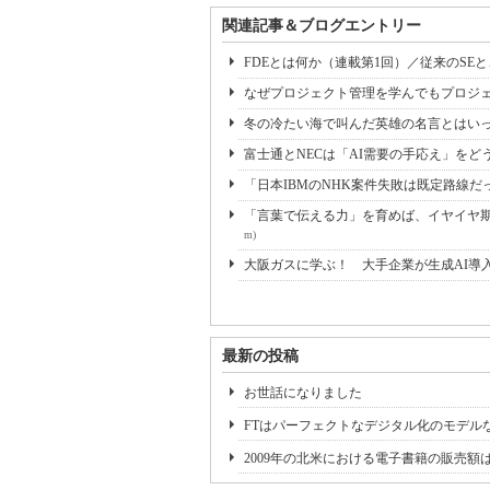
関連記事＆ブログエントリー
FDEとは何か（連載第1回）／従来のSE
なぜプロジェクト管理を学んでもプロジェ
冬の冷たい海で叫んだ英雄の名言とはいっ
富士通とNECは「AI需要の手応え」をどう
「日本IBMのNHK案件失敗は既定路線だ
「言葉で伝える力」を育めば、イヤイヤ期も
m)
大阪ガスに学ぶ！ 大手企業が生成AI導
最新の投稿
お世話になりました
FTはパーフェクトなデジタル化のモデル
2009年の北米における電子書籍の販売額