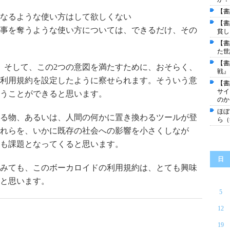
【書
なるような使い方はして欲しくない
【書
事を奪うような使い方については、できるだけ、その
貧し
【書
た世
【書
。そして、この2つの意図を満たすために、おそらく、
戦』
利用規約を設定したように察せられます。そういう意
【書
サイ
うことができると思います。
のか
ほぼ
る物、あるいは、人間の何かに置き換わるツールが登
ら（
れらを、いかに既存の社会への影響を小さくしなが
も課題となってくると思います。
日
みても、このボーカロイドの利用規約は、とても興味
と思います。
5
12
19