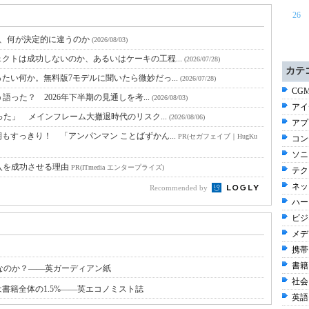
26
と、何が決定的に違うのか
(2026/08/03)
クトは成功しないのか、あるいはケーキの工程...
(2026/07/28)
カテ
たい何か。無料版7モデルに聞いたら微妙だっ...
(2026/07/28)
CGM
語った？ 2026年下半期の見通しを考...
(2026/08/03)
アイデ
った」 メインフレーム大撤退時代のリスク...
(2026/08/06)
アプ
すっきり！ 「アンパンマン ことばずかん...
PR(セガフェイブ｜HugKu
コン
ソニ
入を成功させる理由
PR(ITmedia エンタープライズ)
テク
ネッ
Recommended by
ハー
ビジネ
メディ
携帯電
書籍 
なのか？――英ガーディアン紙
社会 
は書籍全体の1.5%――英エコノミスト誌
英語 