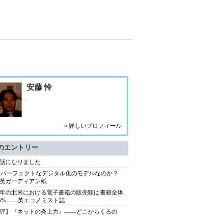
安藤 怜
.
» 詳しいプロフィール
のエントリー
話になりました
はパーフェクトなデジタル化のモデルなのか？
英ガーディアン紙
09年の北米における電子書籍の販売額は書籍全体
.5%――英エコノミスト誌
評】『ネットの炎上力』――どこからくるの