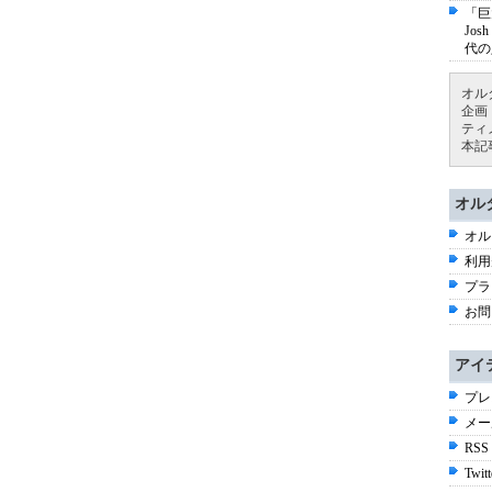
「巨
Jo
代の
オル
企画
ティ
本記
オル
オル
利用
プラ
お問
アイ
プレ
メー
RSS
Twitt