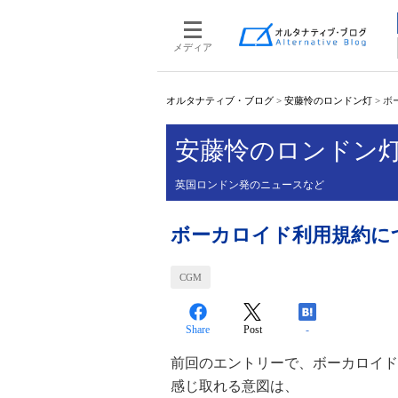
メディア
オルタナティブ・ブログ
>
安藤怜のロンドン灯
>
ボ
安藤怜のロンドン
英国ロンドン発のニュースなど
ボーカロイド利用規約につ
CGM
Share
Post
-
前回のエントリーで、ボーカロイド
感じ取れる意図は、