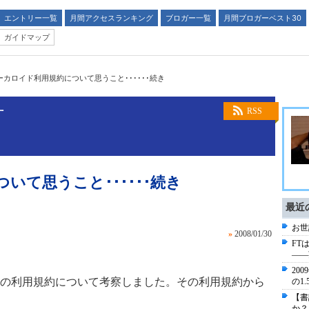
エントリー一覧
月間アクセスランキング
ブロガー一覧
月間ブロガーベスト30
ガイドマップ
ーカロイド利用規約について思うこと･･････続き
灯
RSS
いて思うこと･･････続き
最近
お世
»
2008/01/30
FT
――
20
の利用規約について考察しました。その利用規約から
の1
【書
か？