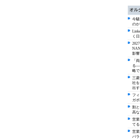
オル
今騒
のか
Li
く日
20
NA
影響
「両
る-
略で
三菱
社を
出す
フィ
ガポ
割と
高な
営業
てる
営業
パラ