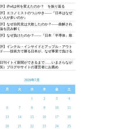
評】iPodは何を変えたのか？ を振り返る
評】エコノミストのつぶやき――『日本はなぜ
い人が多いのか』
評】なぜ自民党は大敗したのか？――曲解され
論を読み解く
評】なぜ負けたのか？――『日本「半導体」敗
評】インテル・インサイドとアップル・アウト
ド――技術力で勝る日本が、なぜ事業で負ける
日刊イトイ新聞ができるまで……いまさらなが
笑）ブログやサイトの運営者にお薦め
2026年7月
月
火
水
木
金
土
1
2
3
4
6
7
8
9
10
11
13
14
15
16
17
18
20
21
22
23
24
25